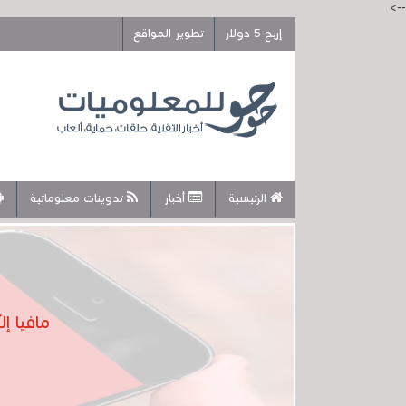
-->
إربح 5 دولار
تطوير المواقع
الرئيسية
أخبار
تدوينات معلوماتية
مافيا إ