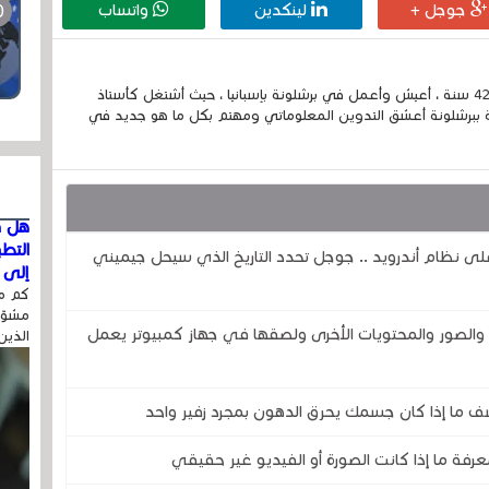
جوجل +
لينكدين
واتساب
إسمي الكامل الحسين مزواد ، مغربي الجنسية ، عمري 42 سنة ، أعيش وأعمل في برشلونة بإسبانيا ، حيث أشتغل كأستاذ
 ببرشلونة أعشق التدوين المعلوماتي ومهتم بكل ما هو جديد في
هل ق
التط
اً لمساعد جوجل ( Google Assistant) على نظام أندرويد .. جوجل تحدد التاريخ الذي سيحل جيميني
إلى ا
كم مر
مشوّه
صور والمحتويات الأخرى ولصقها في جهاز كمبيوتر يعمل
الذين
ف ما إذا كان جسمك يحرق الدهون بمجرد زفير واحد
رفة ما إذا كانت الصورة أو الفيديو غير حقيقي