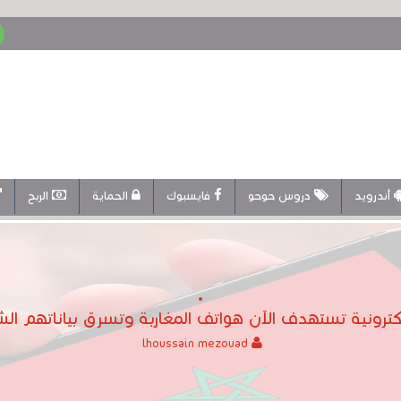
أندرويد
دروس حوحو
فايسبوك
الحماية
الربح
لكترونية تستهدف الآن هواتف المغاربة وتسرق بياناتهم ا
lhoussain mezouad