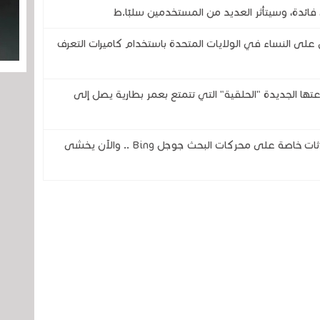
فائدة، وسيتأثر العديد من المستخدمين سلبًا.ط
 النساء في الولايات المتحدة باستخدام كاميرات التعرف
تحدى شركتي سامسونج وOura بساعتها الجديدة "الحلقية" التي تتمتع بعمر بطارية يصل إلى
ثغرة في الذكاء الاصطناعي تكشف عن محادثات خاصة على محركات البحث جوجل Bing .. والآن يخشى