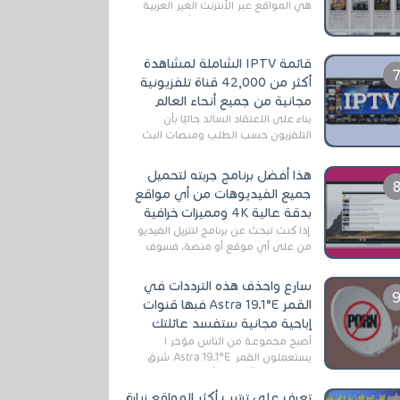
هي المواقع عبر الأنترنت الغير العربية
التي تقدم خدمة تحميل الأفلام على
التورنت ، ومعظم هذه المواقع ل...
قائمة IPTV الشاملة لمشاهدة
أكثر من 42,000 قناة تلفزيونية
مجانية من جميع أنحاء العالم
بناءً على الاعتقاد السائد حاليًا بأن
التلفزيون حسب الطلب ومنصات البث
المباشر تتفوق على التلفزيون الرقمي
الأرضي التقليدي، يُعدّ IPTV-org خيار...
هذا أفضل برنامج جربته لتحميل
جميع الفيديوهات من أي مواقع
بدقة عالية 4K ومميزات خرافية
إذا كنت تبحث عن برنامج لتنزيل الفيديو
من على أي موقع أو منصة، فسوف
تعثر على عدد لا منتهي من الروابط
الخاصة بالبرامج والتطبيقات في هذا
سارع واحذف هذه الترددات في
المج...
القمر Astra 19.1°E فبها قنوات
إباحية مجانية ستفسد عائلتك
أصبح مجموعة من الناس مؤخر ا
يستعملون القمر Astra 19.1°E شرق
وذلك بسبب أن هذا الأخير يتوفرعلى
قنوات مميزة جدا تنقل العديد من البرامج
تعرف على ترتيب أكثر المواقع زيارة