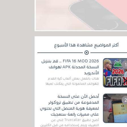
أكثر المواضيع مشاهدة هذا الأسبوع
FIFA 16 MOD 2026 .. قم بتنزيل
النسخة المحدثة APK لهواتف
الأندرويد
هناك بالفعل بعض ألعاب كرة القدم
للهواتف المحمولة التي يمكنك لعبها
رسميًا بتشكيلات مُحدثة لموسم
2025/2026v ومثال على ذلك ألعاب
أحصل الآن على النسخة
مثل EA Sports ...
المدفوعة من تطبيق تروكولر
لمعرفة هوية المتصل التي تحتوي
على مميزات رائعة ستعجبك
أصبح تطبيق Truecaller غني عن
التعريف ويتم إستخدامه من قبل الكثيرين