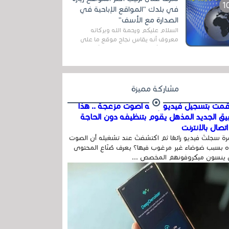
اله...
في بلدك "المواقع الإباحية في
الصدارة مع الأسف"
السلام عليكم ورحمة الله وبركاته
معروف أنه يقاس نجاح موقع ما على
شبكة الأنترنت بعدة مقاييس ، أهمها
عداد الزائرين للموقع، ويتم معرفة ذلك
في...
مشاركة مميزة
مت بتسجيل فيديو وفيه أصوت مزعجة .. هذا
بيق الجديد المذهل يقوم بتنظيفه دون الحاجة
تصال بالإنترنت
ة سجلتَ فيديو رائعًا ثم اكتشفتَ عند تشغيله أن الصوت
 بسبب ضوضاء غير مرغوب فيها؟ يعرف صُنّاع المحتوى
 ينسون ميكروفونهم المخصص ...