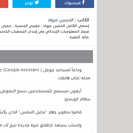
فيسبوك
تويتر
الكاتب :
الحسين مزواد
قسم المعلوميات الإبتدائي في إحدى الجمعيات الخاصة
عالم التقنية
قد يهمك أيضا :
وداع
محله على هاتفك
آيفون سيسمح للمستخدمين بنسخ النصوص وال
بنظام الويندوز
قاموا بتطوير جهاز "تحليل التنفس" الذي يكش
واتساب يستعد لإطلاق ميزة جديدة تتيح لك مع