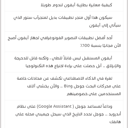
كيفية معايرة بطارية آيفون لتدوم طويلا
سيكون هذا أول متجر تطبيقات بديل لمتجرآب ستور الذي
سيأتي إلى آيفون
أحد أفضل تطبيقات التصوير الفوتوغرافي لجهاز آيفون أصبح
الآن مجانيًا بنسبة 100٪
آيفون المستقبل ليس قابلاً للطي ، ولكنه قابل للدحرجة
والإنزلاق .. آبل حصلت على براءة اختراع هذه التكنولوجيا
ثغرة في الذكاء الاصطناعي تكشف عن محادثات خاصة
على محركات البحث جوجل Bing .. والآن يخشى آلاف
المستخدمين على خصوصيتهم
وداعاً لمساعد جوجل ( Google Assistant) على نظام
أندرويد .. جوجل تحدد التاريخ الذي سيحل جيميني محله على
هاتفك