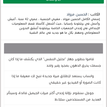
الكاتب :
الحسين مزواد
إسمي الكامل الحسين مزواد ، مغربي الجنسية ، عمري 42 سنة ، أعيش
وأعمل في برشلونة بإسبانيا ، حيث أشتغل كأستاذ قسم المعلوميات
الإبتدائي في إحدى الجمعيات الخاصة ببرشلونة أعشق التدوين
المعلوماتي ومهتم بكل ما هو جديد في عالم التقنية
قد يهمك أيضا :
قاموا بتطوير جهاز "تحليل التنفس" الذي يكشف ما إذا كان
جسمك يحرق الدهون بمجرد زفير واحد
واتساب يستعد لإطلاق ميزة جديدة تتيح لك معرفة ما إذا
كانت الصورة أو الفيديو غير حقيقي
جوجل ستقوم بإزالة إحدى أكثر ميزات الجيميل فائدة، وسيتأثر
العديد من المستخدمين سلبًا.ط