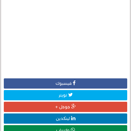
فيسبوك
تويتر
جوجل +
لينكدين
واتساب