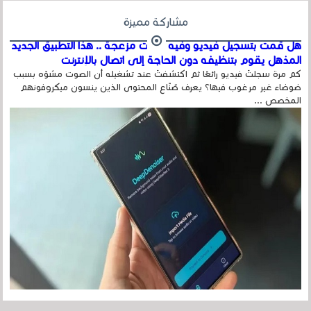
مشاركة مميزة
هل قمت بتسجيل فيديو وفيه أصوت مزعجة .. هذا التطبيق الجديد
المذهل يقوم بتنظيفه دون الحاجة إلى اتصال بالإنترنت
كم مرة سجلتَ فيديو رائعًا ثم اكتشفتَ عند تشغيله أن الصوت مشوّه بسبب
ضوضاء غير مرغوب فيها؟ يعرف صُنّاع المحتوى الذين ينسون ميكروفونهم
المخصص ...