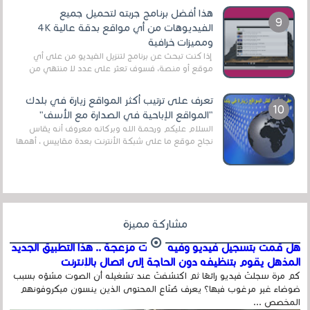
هذا أفضل برنامج جربته لتحميل جميع
الفيديوهات من أي مواقع بدقة عالية 4K
ومميزات خرافية
إذا كنت تبحث عن برنامج لتنزيل الفيديو من على أي
موقع أو منصة، فسوف تعثر على عدد لا منتهي من
الروابط الخاصة بالبرامج والتطبيقات في هذا المج...
تعرف على ترتيب أكثر المواقع زيارة في بلدك
"المواقع الإباحية في الصدارة مع الأسف"
السلام عليكم ورحمة الله وبركاته معروف أنه يقاس
نجاح موقع ما على شبكة الأنترنت بعدة مقاييس ، أهمها
عداد الزائرين للموقع، ويتم معرفة ذلك في...
مشاركة مميزة
هل قمت بتسجيل فيديو وفيه أصوت مزعجة .. هذا التطبيق الجديد
المذهل يقوم بتنظيفه دون الحاجة إلى اتصال بالإنترنت
كم مرة سجلتَ فيديو رائعًا ثم اكتشفتَ عند تشغيله أن الصوت مشوّه بسبب
ضوضاء غير مرغوب فيها؟ يعرف صُنّاع المحتوى الذين ينسون ميكروفونهم
المخصص ...