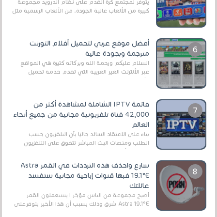
يتوفر لمجتمع كرة القدم على نظام أندرويد مجموعة
كبيرة من الألعاب عالية الجودة. من الألعاب الرسمية مثل
EA Sports FC 26 (المعروفة سابقًا باسم ...
أفضل موقع عربي لتحميل أفلام التورنت
مترجمة وبجودة عالية
السلام عليكم ورحمة الله وبركاته كثيرة هي المواقع
عبر الأنترنت الغير العربية التي تقدم خدمة تحميل
الأفلام على التورنت ، ومعظم هذه المواقع ل...
قائمة IPTV الشاملة لمشاهدة أكثر من
42,000 قناة تلفزيونية مجانية من جميع أنحاء
العالم
بناءً على الاعتقاد السائد حاليًا بأن التلفزيون حسب
الطلب ومنصات البث المباشر تتفوق على التلفزيون
الرقمي الأرضي التقليدي، يُعدّ IPTV-org خيار...
سارع واحذف هذه الترددات في القمر Astra
19.1°E فبها قنوات إباحية مجانية ستفسد
عائلتك
أصبح مجموعة من الناس مؤخر ا يستعملون القمر
Astra 19.1°E شرق وذلك بسبب أن هذا الأخير يتوفرعلى
قنوات مميزة جدا تنقل العديد من البرامج اله...