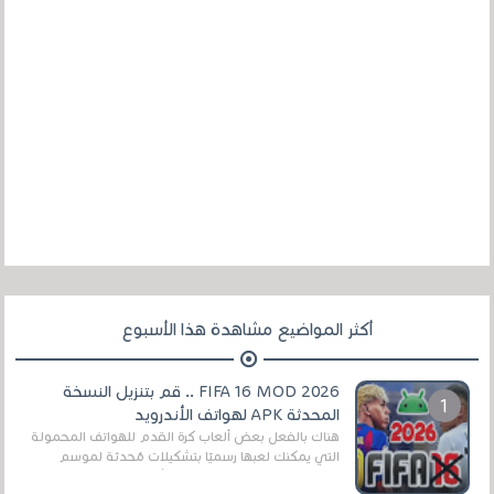
أكثر المواضيع مشاهدة هذا الأسبوع
FIFA 16 MOD 2026 .. قم بتنزيل النسخة
المحدثة APK لهواتف الأندرويد
هناك بالفعل بعض ألعاب كرة القدم للهواتف المحمولة
التي يمكنك لعبها رسميًا بتشكيلات مُحدثة لموسم
2025/2026v ومثال على ذلك ألعاب مثل EA Sports ...