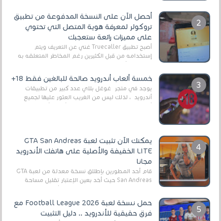
أحصل الآن على النسخة المدفوعة من تطبيق
تروكولر لمعرفة هوية المتصل التي تحتوي
على مميزات رائعة ستعجبك
أصبح تطبيق Truecaller غني عن التعريف ويتم
إستخدامه من قبل الكثيرين رغم المخاطر المتعلقه به
وذلك من أجل التخلص من المضايقات الكثيرة في
العال...
خمسة ألعاب أندرويد صالحة للبالغين فقط 18+
يوجد في متجر غوغل بلاي عدد كبير من تطبيقات
أندرويد ، لذلك ليس من الغريب العثور عليها لجميع
أنواع الجماهير. هذه المرة نقدم 5 ألعاب أند...
يمكنك الآن تثبيت لعبة GTA San Andreas
LITE الخفيفة والأصلية على هاتفك الأندرويد
مجانا
قام أحد المطورين بإطلاق نسخة معدلة من لعبة GTA
San Andreas حيث أخد بعين الإعتبار تقليل مساحة
اللعبة وجعلها خفيفة LITE لهواتف الأندرويد ، وق...
حمل نسخة لعبة Football League 2026 مع
فرق حقيقية للأندرويد .. دليل التثبيت