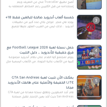
أصبح تطبيق Truecaller غني عن التعريف ويتم
إستخدامه من قبل الكثيرين رغم المخاطر المتعلقه به
وذلك من أجل التخلص من المضايقات الكثيرة في
العال...
خمسة ألعاب أندرويد صالحة للبالغين فقط 18+
يوجد في متجر غوغل بلاي عدد كبير من تطبيقات
أندرويد ، لذلك ليس من الغريب العثور عليها لجميع
أنواع الجماهير. هذه المرة نقدم 5 ألعاب أند...
حمل نسخة لعبة Football League 2026 مع
فرق حقيقية للأندرويد .. دليل التثبيت
يتوفر لمجتمع كرة القدم على نظام أندرويد مجموعة
كبيرة من الألعاب عالية الجودة. من الألعاب الرسمية مثل
EA Sports FC 26 (المعروفة سابقًا باسم ...
يمكنك الآن تثبيت لعبة GTA San Andreas
LITE الخفيفة والأصلية على هاتفك الأندرويد
مجانا
قام أحد المطورين بإطلاق نسخة معدلة من لعبة GTA
San Andreas حيث أخد بعين الإعتبار تقليل مساحة
اللعبة وجعلها خفيفة LITE لهواتف الأندرويد ، وق...