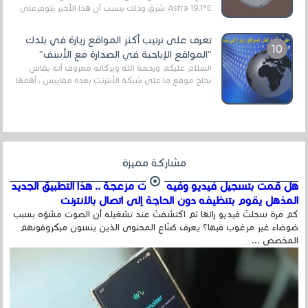
Astra 19.1°E شرق وذلك بسبب أن هذا الأخير يتوفرعلى
قنوات مميزة جدا تنقل العديد من البرامج اله...
تعرف على ترتيب أكثر المواقع زيارة في بلدك
"المواقع الإباحية في الصدارة مع الأسف"
السلام عليكم ورحمة الله وبركاته معروف أنه يقاس
نجاح موقع ما على شبكة الأنترنت بعدة مقاييس ، أهمها
عداد الزائرين للموقع، ويتم معرفة ذلك في...
مشاركة مميزة
هل قمت بتسجيل فيديو وفيه أصوت مزعجة .. هذا التطبيق الجديد
المذهل يقوم بتنظيفه دون الحاجة إلى اتصال بالإنترنت
كم مرة سجلتَ فيديو رائعًا ثم اكتشفتَ عند تشغيله أن الصوت مشوّه بسبب
ضوضاء غير مرغوب فيها؟ يعرف صُنّاع المحتوى الذين ينسون ميكروفونهم
المخصص ...