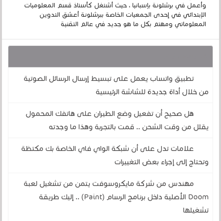
وأعمل في برشلونة بإسبانيا ، حيث أشتغل كأستاذ قسم المعلوميات
الإبتدائي في إحدى الجمعيات الخاصة ببرشلونة أعشق التدوين
المعلوماتي ومهتم بكل ما هو جديد في عالم التقنية
قد يهمك أيضا :
تطبيق واتساب يعمل على تبسيط إرسال الرسائل الصوتية
من خلال أداة جديدة للشاشة الرئيسية
هل صحيح أن تفعيل وضع الطيران على هاتفك المحمول
يقلل من وقت الشحن .. قمت بالتجربة وهذا ما وجدته
علامات تدل على أن شبكة الواي فاي الخاصة بك مكتظة
وتحتاج إلى إجراء بعض التغييرات
مهندس من شركة مايكروسوفت يتمن من تشغيل لعبة
Doom الأصلية داخل برنامج الرسام (Paint) .. إليك طريقة
تشغيلها