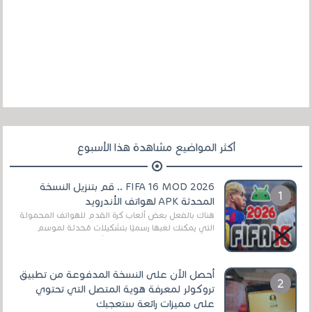
أكثر المواضيع مشاهدة هذا الأسبوع
FIFA 16 MOD 2026 .. قم بتنزيل النسخة
المحدثة APK لهواتف الأندرويد
هناك بالفعل بعض ألعاب كرة القدم للهواتف المحمولة
التي يمكنك لعبها رسميًا بتشكيلات مُحدثة لموسم
2025/2026v ومثال على ذلك ألعاب مثل EA Sports ...
أحصل الآن على النسخة المدفوعة من تطبيق
تروكولر لمعرفة هوية المتصل التي تحتوي
على مميزات رائعة ستعجبك