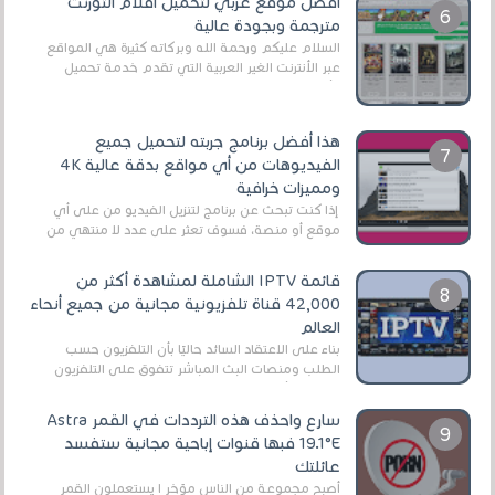
أفضل موقع عربي لتحميل أفلام التورنت
مترجمة وبجودة عالية
السلام عليكم ورحمة الله وبركاته كثيرة هي المواقع
عبر الأنترنت الغير العربية التي تقدم خدمة تحميل
الأفلام على التورنت ، ومعظم هذه المواقع ل...
هذا أفضل برنامج جربته لتحميل جميع
الفيديوهات من أي مواقع بدقة عالية 4K
ومميزات خرافية
إذا كنت تبحث عن برنامج لتنزيل الفيديو من على أي
موقع أو منصة، فسوف تعثر على عدد لا منتهي من
الروابط الخاصة بالبرامج والتطبيقات في هذا المج...
قائمة IPTV الشاملة لمشاهدة أكثر من
42,000 قناة تلفزيونية مجانية من جميع أنحاء
العالم
بناءً على الاعتقاد السائد حاليًا بأن التلفزيون حسب
الطلب ومنصات البث المباشر تتفوق على التلفزيون
الرقمي الأرضي التقليدي، يُعدّ IPTV-org خيار...
سارع واحذف هذه الترددات في القمر Astra
19.1°E فبها قنوات إباحية مجانية ستفسد
عائلتك
أصبح مجموعة من الناس مؤخر ا يستعملون القمر