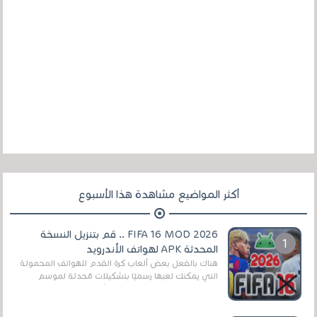
أكثر المواضيع مشاهدة هذا الأسبوع
FIFA 16 MOD 2026 .. قم بتنزيل النسخة
المحدثة APK لهواتف الأندرويد
هناك بالفعل بعض ألعاب كرة القدم للهواتف المحمولة
التي يمكنك لعبها رسميًا بتشكيلات مُحدثة لموسم
2025/2026v ومثال على ذلك ألعاب مثل EA Sports ...