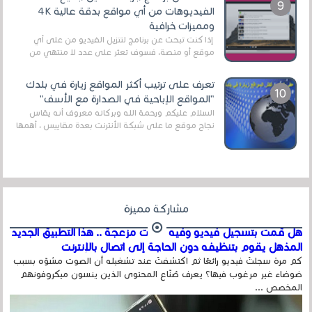
الفيديوهات من أي مواقع بدقة عالية 4K
ومميزات خرافية
إذا كنت تبحث عن برنامج لتنزيل الفيديو من على أي
موقع أو منصة، فسوف تعثر على عدد لا منتهي من
الروابط الخاصة بالبرامج والتطبيقات في هذا المج...
تعرف على ترتيب أكثر المواقع زيارة في بلدك
"المواقع الإباحية في الصدارة مع الأسف"
السلام عليكم ورحمة الله وبركاته معروف أنه يقاس
نجاح موقع ما على شبكة الأنترنت بعدة مقاييس ، أهمها
عداد الزائرين للموقع، ويتم معرفة ذلك في...
مشاركة مميزة
هل قمت بتسجيل فيديو وفيه أصوت مزعجة .. هذا التطبيق الجديد
المذهل يقوم بتنظيفه دون الحاجة إلى اتصال بالإنترنت
كم مرة سجلتَ فيديو رائعًا ثم اكتشفتَ عند تشغيله أن الصوت مشوّه بسبب
ضوضاء غير مرغوب فيها؟ يعرف صُنّاع المحتوى الذين ينسون ميكروفونهم
المخصص ...