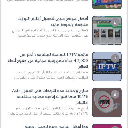
EA Sports FC 26 (المعروفة سابقًا باسم ...
أفضل موقع عربي لتحميل أفلام التورنت
مترجمة وبجودة عالية
السلام عليكم ورحمة الله وبركاته كثيرة هي المواقع
عبر الأنترنت الغير العربية التي تقدم خدمة تحميل
الأفلام على التورنت ، ومعظم هذه المواقع ل...
قائمة IPTV الشاملة لمشاهدة أكثر من
42,000 قناة تلفزيونية مجانية من جميع أنحاء
العالم
بناءً على الاعتقاد السائد حاليًا بأن التلفزيون حسب
الطلب ومنصات البث المباشر تتفوق على التلفزيون
الرقمي الأرضي التقليدي، يُعدّ IPTV-org خيار...
سارع واحذف هذه الترددات في القمر Astra
19.1°E فبها قنوات إباحية مجانية ستفسد
عائلتك
أصبح مجموعة من الناس مؤخر ا يستعملون القمر
Astra 19.1°E شرق وذلك بسبب أن هذا الأخير يتوفرعلى
قنوات مميزة جدا تنقل العديد من البرامج اله...
هذا أفضل برنامج جربته لتحميل جميع