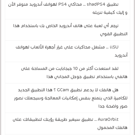
تطبيق shadPS4 .. محاكي PS4 لهواتف أندرويد متوفر الآن
و إليك كيفية تنزيله
ترجم أي لعبة على هاتف أندرويد الخاص بك باستخدام هذا
التطبيق القوي
iiSU .. مشغل محاكيات على غرار أجهزة الألعاب لهواتف
أندرويد
لقد استعدت أكثر من 10 جيجابايت من المساحة على
هاتفي باستخدام تطبيق جوجل المجاني هذا
هل هاتفك لا يدعم تطبيق GCam ؟ هذا التطبيق الجديد
للكاميرا، الذي يتمتع بنفس إمكانيات المعالجة وسيجعلك تصور
صور واضحة جدا
AuraOrbit .. تطبيق سيغير طريقة رؤيتك لتطبيقاتك على
هاتفك المحمول