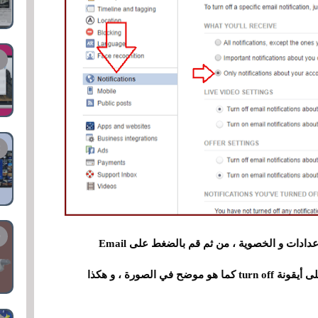
: قم بالضغط في شريط التنقل و إختر الإعدادات و الخصوية ، من ثم قم بالضغط على Email
Notifications و مباشرة قم بتعطيلها عبر الضغط على أيقونة turn off كما هو موضح في الصورة ، و هكذا