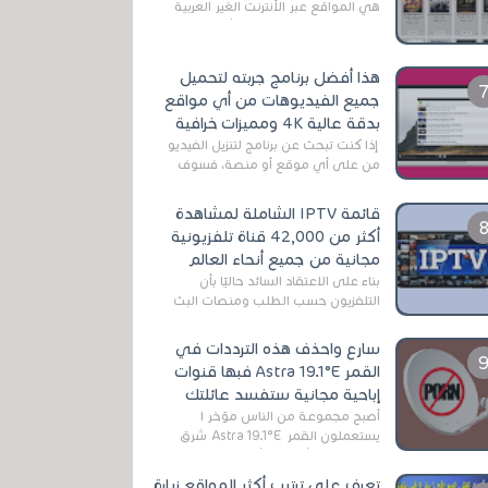
هي المواقع عبر الأنترنت الغير العربية
التي تقدم خدمة تحميل الأفلام على
التورنت ، ومعظم هذه المواقع ل...
هذا أفضل برنامج جربته لتحميل
جميع الفيديوهات من أي مواقع
بدقة عالية 4K ومميزات خرافية
إذا كنت تبحث عن برنامج لتنزيل الفيديو
من على أي موقع أو منصة، فسوف
تعثر على عدد لا منتهي من الروابط
الخاصة بالبرامج والتطبيقات في هذا
قائمة IPTV الشاملة لمشاهدة
المج...
أكثر من 42,000 قناة تلفزيونية
مجانية من جميع أنحاء العالم
بناءً على الاعتقاد السائد حاليًا بأن
التلفزيون حسب الطلب ومنصات البث
المباشر تتفوق على التلفزيون الرقمي
الأرضي التقليدي، يُعدّ IPTV-org خيار...
سارع واحذف هذه الترددات في
القمر Astra 19.1°E فبها قنوات
إباحية مجانية ستفسد عائلتك
أصبح مجموعة من الناس مؤخر ا
يستعملون القمر Astra 19.1°E شرق
وذلك بسبب أن هذا الأخير يتوفرعلى
قنوات مميزة جدا تنقل العديد من البرامج
تعرف على ترتيب أكثر المواقع زيارة