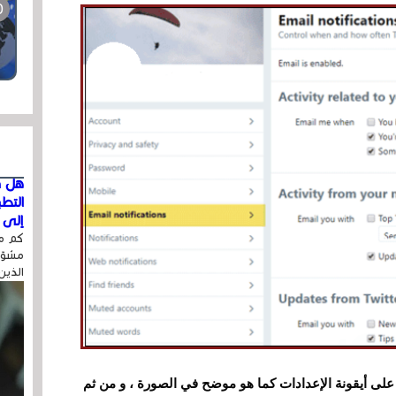
هل ق
التط
إلى ا
كم مر
مشوّه
الذين
لى أيقونة الإعدادات كما هو موضح في الصورة ، و من ثم