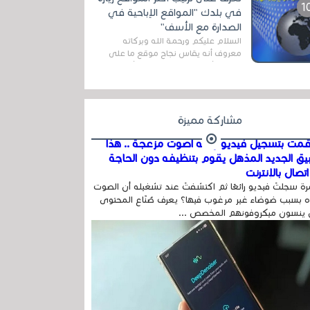
اله...
في بلدك "المواقع الإباحية في
الصدارة مع الأسف"
السلام عليكم ورحمة الله وبركاته
معروف أنه يقاس نجاح موقع ما على
شبكة الأنترنت بعدة مقاييس ، أهمها
عداد الزائرين للموقع، ويتم معرفة ذلك
في...
مشاركة مميزة
مت بتسجيل فيديو وفيه أصوت مزعجة .. هذا
بيق الجديد المذهل يقوم بتنظيفه دون الحاجة
تصال بالإنترنت
ة سجلتَ فيديو رائعًا ثم اكتشفتَ عند تشغيله أن الصوت
 بسبب ضوضاء غير مرغوب فيها؟ يعرف صُنّاع المحتوى
 ينسون ميكروفونهم المخصص ...