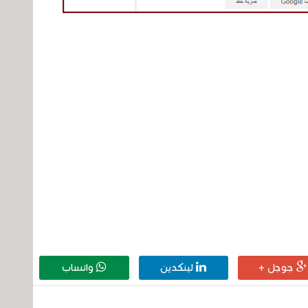
جوجل +
لينكدين
واتساب