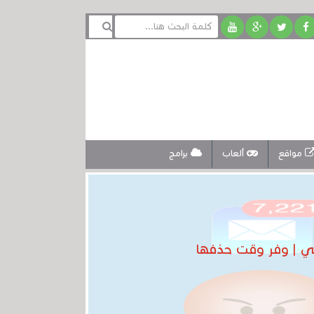
مواقع
ألعاب
برامج
عي | وفر وقت حذفها