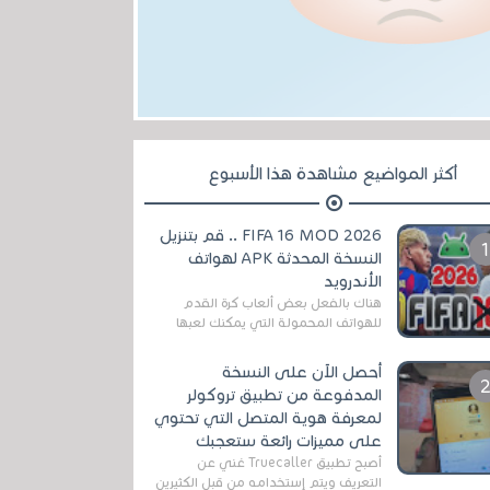
أكثر المواضيع مشاهدة هذا الأسبوع
FIFA 16 MOD 2026 .. قم بتنزيل
النسخة المحدثة APK لهواتف
الأندرويد
هناك بالفعل بعض ألعاب كرة القدم
للهواتف المحمولة التي يمكنك لعبها
رسميًا بتشكيلات مُحدثة لموسم
2025/2026v ومثال على ذلك ألعاب
أحصل الآن على النسخة
مثل EA Sports ...
المدفوعة من تطبيق تروكولر
لمعرفة هوية المتصل التي تحتوي
على مميزات رائعة ستعجبك
أصبح تطبيق Truecaller غني عن
التعريف ويتم إستخدامه من قبل الكثيرين