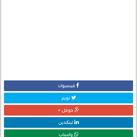
فيسبوك
تويتر
جوجل +
لينكدين
واتساب