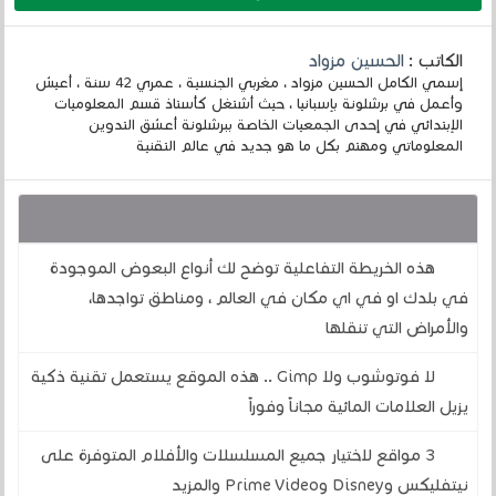
الكاتب :
الحسين مزواد
إسمي الكامل الحسين مزواد ، مغربي الجنسية ، عمري 42 سنة ، أعيش
وأعمل في برشلونة بإسبانيا ، حيث أشتغل كأستاذ قسم المعلوميات
الإبتدائي في إحدى الجمعيات الخاصة ببرشلونة أعشق التدوين
المعلوماتي ومهتم بكل ما هو جديد في عالم التقنية
قد يهمك أيضا :
هذه الخريطة التفاعلية توضح لك أنواع البعوض الموجودة
في بلدك او في اي مكان في العالم ، ومناطق تواجدها،
والأمراض التي تنقلها
لا فوتوشوب ولا Gimp .. هذه الموقع يستعمل تقنية ذكية
يزيل العلامات المائية مجاناً وفوراً
3 مواقع لاختيار جميع المسلسلات والأفلام المتوفرة على
نيتفليكس وDisney وPrime Video والمزيد