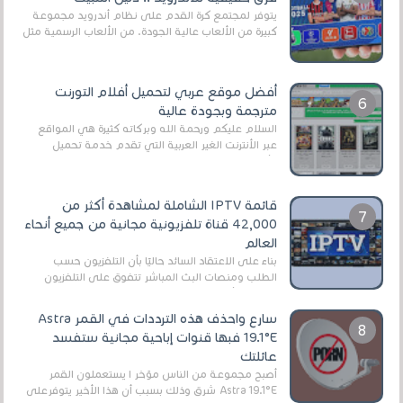
يتوفر لمجتمع كرة القدم على نظام أندرويد مجموعة
كبيرة من الألعاب عالية الجودة. من الألعاب الرسمية مثل
EA Sports FC 26 (المعروفة سابقًا باسم ...
أفضل موقع عربي لتحميل أفلام التورنت
مترجمة وبجودة عالية
السلام عليكم ورحمة الله وبركاته كثيرة هي المواقع
عبر الأنترنت الغير العربية التي تقدم خدمة تحميل
الأفلام على التورنت ، ومعظم هذه المواقع ل...
قائمة IPTV الشاملة لمشاهدة أكثر من
42,000 قناة تلفزيونية مجانية من جميع أنحاء
العالم
بناءً على الاعتقاد السائد حاليًا بأن التلفزيون حسب
الطلب ومنصات البث المباشر تتفوق على التلفزيون
الرقمي الأرضي التقليدي، يُعدّ IPTV-org خيار...
سارع واحذف هذه الترددات في القمر Astra
19.1°E فبها قنوات إباحية مجانية ستفسد
عائلتك
أصبح مجموعة من الناس مؤخر ا يستعملون القمر
Astra 19.1°E شرق وذلك بسبب أن هذا الأخير يتوفرعلى