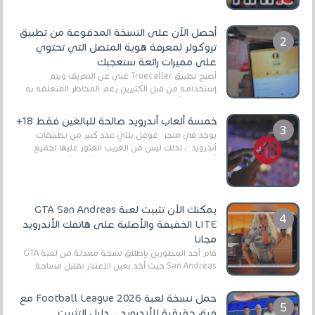
أحصل الآن على النسخة المدفوعة من تطبيق
تروكولر لمعرفة هوية المتصل التي تحتوي
على مميزات رائعة ستعجبك
أصبح تطبيق Truecaller غني عن التعريف ويتم
إستخدامه من قبل الكثيرين رغم المخاطر المتعلقه به
وذلك من أجل التخلص من المضايقات الكثيرة في
العال...
خمسة ألعاب أندرويد صالحة للبالغين فقط 18+
يوجد في متجر غوغل بلاي عدد كبير من تطبيقات
أندرويد ، لذلك ليس من الغريب العثور عليها لجميع
أنواع الجماهير. هذه المرة نقدم 5 ألعاب أند...
يمكنك الآن تثبيت لعبة GTA San Andreas
LITE الخفيفة والأصلية على هاتفك الأندرويد
مجانا
قام أحد المطورين بإطلاق نسخة معدلة من لعبة GTA
San Andreas حيث أخد بعين الإعتبار تقليل مساحة
اللعبة وجعلها خفيفة LITE لهواتف الأندرويد ، وق...
حمل نسخة لعبة Football League 2026 مع
فرق حقيقية للأندرويد .. دليل التثبيت