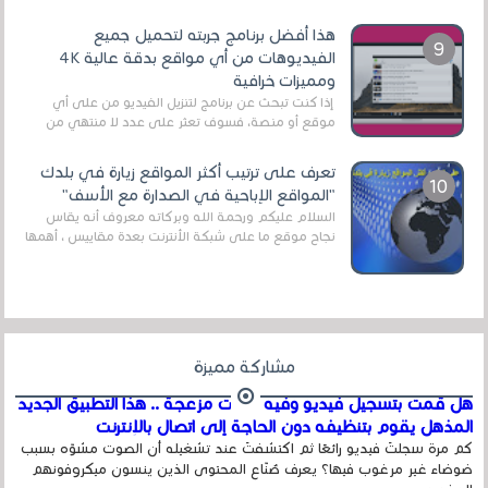
قنوات مميزة جدا تنقل العديد من البرامج اله...
هذا أفضل برنامج جربته لتحميل جميع
الفيديوهات من أي مواقع بدقة عالية 4K
ومميزات خرافية
إذا كنت تبحث عن برنامج لتنزيل الفيديو من على أي
موقع أو منصة، فسوف تعثر على عدد لا منتهي من
الروابط الخاصة بالبرامج والتطبيقات في هذا المج...
تعرف على ترتيب أكثر المواقع زيارة في بلدك
"المواقع الإباحية في الصدارة مع الأسف"
السلام عليكم ورحمة الله وبركاته معروف أنه يقاس
نجاح موقع ما على شبكة الأنترنت بعدة مقاييس ، أهمها
عداد الزائرين للموقع، ويتم معرفة ذلك في...
مشاركة مميزة
هل قمت بتسجيل فيديو وفيه أصوت مزعجة .. هذا التطبيق الجديد
المذهل يقوم بتنظيفه دون الحاجة إلى اتصال بالإنترنت
كم مرة سجلتَ فيديو رائعًا ثم اكتشفتَ عند تشغيله أن الصوت مشوّه بسبب
ضوضاء غير مرغوب فيها؟ يعرف صُنّاع المحتوى الذين ينسون ميكروفونهم