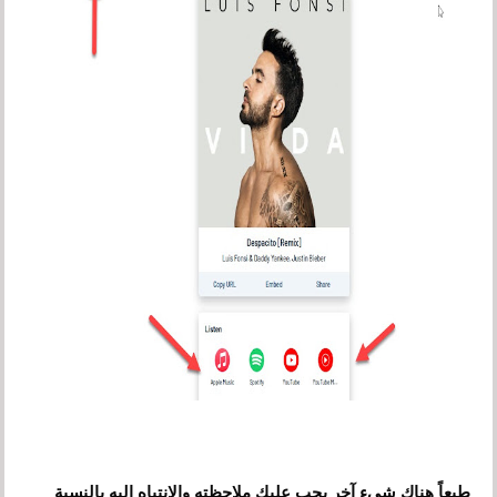
طبعاً هناك شيء آخر يجب عليك ملاحظته والإنتباه إليه بالنسبة