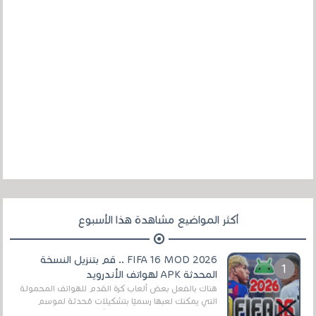
أكثر المواضيع مشاهدة هذا الأسبوع
FIFA 16 MOD 2026 .. قم بتنزيل النسخة
المحدثة APK لهواتف الأندرويد
هناك بالفعل بعض ألعاب كرة القدم للهواتف المحمولة
التي يمكنك لعبها رسميًا بتشكيلات مُحدثة لموسم
2025/2026v ومثال على ذلك ألعاب مثل EA Sports ...