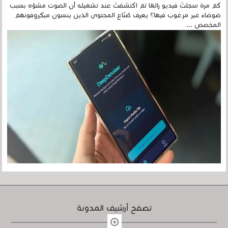
كم مرة سجلتَ فيديو رائعًا ثم اكتشفتَ عند تشغيله أن الصوت مشوّه بسبب
ضوضاء غير مرغوب فيها؟ يعرف صُنّاع المحتوى الذين ينسون ميكروفونهم
المخصص ...
تصفح أرشيف المدونة