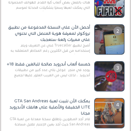
هناك بالفعل بعض ألعاب كرة القدم للهواتف المحمولة
التي يمكنك لعبها رسميًا بتشكيلات مُحدثة لموسم
2025/2026v ومثال على ذلك ألعاب مثل EA Sports ...
أحصل الآن على النسخة المدفوعة من تطبيق
تروكولر لمعرفة هوية المتصل التي تحتوي
على مميزات رائعة ستعجبك
أصبح تطبيق Truecaller غني عن التعريف ويتم
إستخدامه من قبل الكثيرين رغم المخاطر المتعلقه به
وذلك من أجل التخلص من المضايقات الكثيرة في
العال...
خمسة ألعاب أندرويد صالحة للبالغين فقط 18+
يوجد في متجر غوغل بلاي عدد كبير من تطبيقات
أندرويد ، لذلك ليس من الغريب العثور عليها لجميع
أنواع الجماهير. هذه المرة نقدم 5 ألعاب أند...
يمكنك الآن تثبيت لعبة GTA San Andreas
LITE الخفيفة والأصلية على هاتفك الأندرويد
مجانا
قام أحد المطورين بإطلاق نسخة معدلة من لعبة GTA
San Andreas حيث أخد بعين الإعتبار تقليل مساحة
اللعبة وجعلها خفيفة LITE لهواتف الأندرويد ، وق...