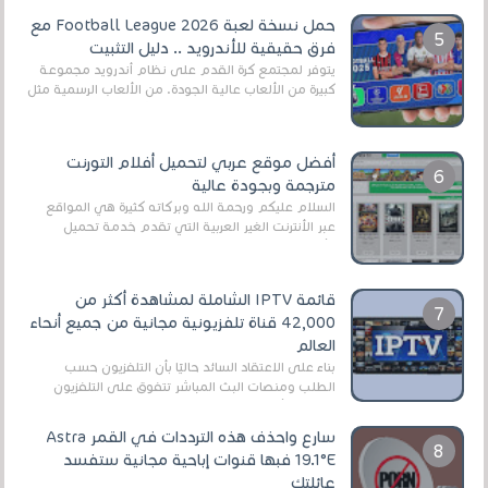
حمل نسخة لعبة Football League 2026 مع
فرق حقيقية للأندرويد .. دليل التثبيت
يتوفر لمجتمع كرة القدم على نظام أندرويد مجموعة
كبيرة من الألعاب عالية الجودة. من الألعاب الرسمية مثل
EA Sports FC 26 (المعروفة سابقًا باسم ...
أفضل موقع عربي لتحميل أفلام التورنت
مترجمة وبجودة عالية
السلام عليكم ورحمة الله وبركاته كثيرة هي المواقع
عبر الأنترنت الغير العربية التي تقدم خدمة تحميل
الأفلام على التورنت ، ومعظم هذه المواقع ل...
قائمة IPTV الشاملة لمشاهدة أكثر من
42,000 قناة تلفزيونية مجانية من جميع أنحاء
العالم
بناءً على الاعتقاد السائد حاليًا بأن التلفزيون حسب
الطلب ومنصات البث المباشر تتفوق على التلفزيون
الرقمي الأرضي التقليدي، يُعدّ IPTV-org خيار...
سارع واحذف هذه الترددات في القمر Astra
19.1°E فبها قنوات إباحية مجانية ستفسد
عائلتك