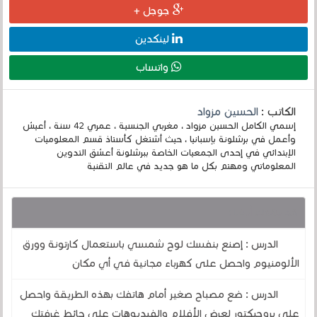
جوجل +
لينكدين
واتساب
الكاتب :
الحسين مزواد
إسمي الكامل الحسين مزواد ، مغربي الجنسية ، عمري 42 سنة ، أعيش
وأعمل في برشلونة بإسبانيا ، حيث أشتغل كأستاذ قسم المعلوميات
الإبتدائي في إحدى الجمعيات الخاصة ببرشلونة أعشق التدوين
المعلوماتي ومهتم بكل ما هو جديد في عالم التقنية
قد يهمك أيضا :
الدرس : إصنع بنفسك لوح شمسي باستعمال كارتونة وورق
الألومنيوم واحصل على كهرباء مجانية في أي مكان
الدرس : ضع مصباح صغير أمام هاتفك بهذه الطريقة واحصل
على بروجيكتور لعرض الأفلام والفيديوهات على حائط غرفتك