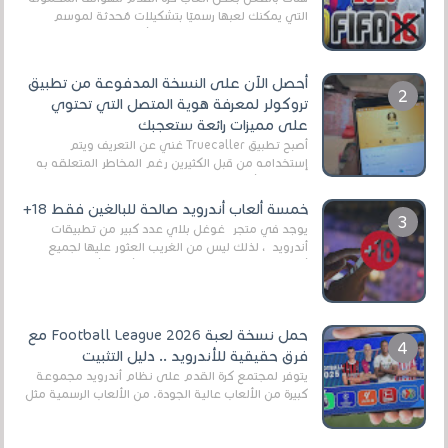
التي يمكنك لعبها رسميًا بتشكيلات مُحدثة لموسم
2025/2026v ومثال على ذلك ألعاب مثل EA Sports ...
أحصل الآن على النسخة المدفوعة من تطبيق
تروكولر لمعرفة هوية المتصل التي تحتوي
على مميزات رائعة ستعجبك
أصبح تطبيق Truecaller غني عن التعريف ويتم
إستخدامه من قبل الكثيرين رغم المخاطر المتعلقه به
وذلك من أجل التخلص من المضايقات الكثيرة في
العال...
خمسة ألعاب أندرويد صالحة للبالغين فقط 18+
يوجد في متجر غوغل بلاي عدد كبير من تطبيقات
أندرويد ، لذلك ليس من الغريب العثور عليها لجميع
أنواع الجماهير. هذه المرة نقدم 5 ألعاب أند...
حمل نسخة لعبة Football League 2026 مع
فرق حقيقية للأندرويد .. دليل التثبيت
يتوفر لمجتمع كرة القدم على نظام أندرويد مجموعة
كبيرة من الألعاب عالية الجودة. من الألعاب الرسمية مثل
EA Sports FC 26 (المعروفة سابقًا باسم ...