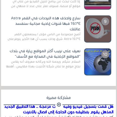
إذا كنت تبحث عن برنامج لتنزيل الفيديو من على أي
موقع أو منصة، فسوف تعثر على عدد لا منتهي من
الروابط الخاصة بالبرامج والتطبيقات في هذا المج...
سارع واحذف هذه الترددات في القمر Astra
19.1°E فبها قنوات إباحية مجانية ستفسد
عائلتك
أصبح مجموعة من الناس مؤخر ا يستعملون القمر
Astra 19.1°E شرق وذلك بسبب أن هذا الأخير يتوفرعلى
قنوات مميزة جدا تنقل العديد من البرامج اله...
تعرف على ترتيب أكثر المواقع زيارة في بلدك
"المواقع الإباحية في الصدارة مع الأسف"
السلام عليكم ورحمة الله وبركاته معروف أنه يقاس
نجاح موقع ما على شبكة الأنترنت بعدة مقاييس ، أهمها
عداد الزائرين للموقع، ويتم معرفة ذلك في...
مشاركة مميزة
هل قمت بتسجيل فيديو وفيه أصوت مزعجة .. هذا التطبيق الجديد
المذهل يقوم بتنظيفه دون الحاجة إلى اتصال بالإنترنت