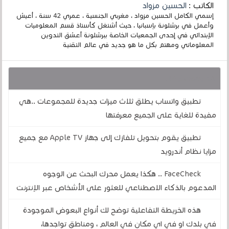
الكاتب :
الحسين مزواد
إسمي الكامل الحسين مزواد ، مغربي الجنسية ، عمري 42 سنة ، أعيش
وأعمل في برشلونة بإسبانيا ، حيث أشتغل كأستاذ قسم المعلوميات
الإبتدائي في إحدى الجمعيات الخاصة ببرشلونة أعشق التدوين
المعلوماتي ومهتم بكل ما هو جديد في عالم التقنية
قد يهمك أيضا :
تطبيق واتساب يطلق ثلاث ميزات جديدة للمجموعات ..هي
مفيدة للغاية على الجميع معرفتها
تطبيق يقوم بتحويل تلفازك إلى جهاز Apple TV مع جميع
مزايا نظام أندرويد
FaceCheck .. هكذا يعمل محرك البحث عن الوجوه
المدعوم بالذكاء الاصطناعي للعثور على الأشخاص عبر الإنترنت
هذه الخريطة التفاعلية توضح لك أنواع البعوض الموجودة
في بلدك او في اي مكان في العالم ، ومناطق تواجدها،