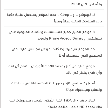
والأمراض التي تنقلها
لا فوتوشوب ولا Gimp .. هذه الموقع يستعمل تقنية ذكية
يزيل العلامات المائية مجاناً وفوراً
3 مواقع لاختيار جميع المسلسلات والأفلام المتوفرة على
نيتفليكس وDisney وPrime Video والمزيد
هذا الموقع سيخبرك إذا كانت غوغل تتجسس عليك في
المتصفح الذي تستعمله أو لا
موقع عبارة عن كنز يقدمه الإتحاد الأوروبي .. تعلم أي لغة
وأي شئ يخطر في بالك
أفضل 7 مواقع لتنزيل صور GIF لاستعمالها في محادثات
واتساب وفيسبوك مجانًا
لماذا يعتبر TikVultix الخيار الأذكى لتحميل فيديوهات تيك
توك بجودة HD وبدون علامة مائية؟