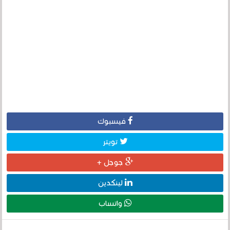
فيسبوك
تويتر
جوجل +
لينكدين
واتساب