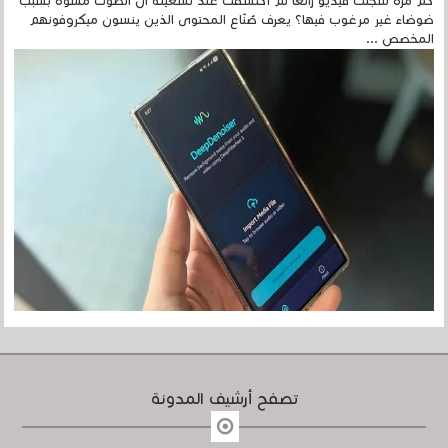
كم مرة سجلتَ فيديو رائعًا ثم اكتشفتَ عند تشغيله أن الصوت مشوّه بسبب
ضوضاء غير مرغوب فيها؟ يعرف صُنّاع المحتوى الذين ينسون ميكروفونهم
المخصص ...
تصفح أرشيف المدونة