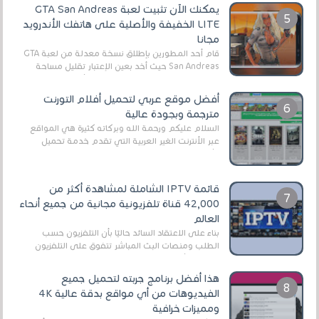
يمكنك الآن تثبيت لعبة GTA San Andreas
LITE الخفيفة والأصلية على هاتفك الأندرويد
مجانا
قام أحد المطورين بإطلاق نسخة معدلة من لعبة GTA
San Andreas حيث أخد بعين الإعتبار تقليل مساحة
اللعبة وجعلها خفيفة LITE لهواتف الأندرويد ، وق...
أفضل موقع عربي لتحميل أفلام التورنت
مترجمة وبجودة عالية
السلام عليكم ورحمة الله وبركاته كثيرة هي المواقع
عبر الأنترنت الغير العربية التي تقدم خدمة تحميل
الأفلام على التورنت ، ومعظم هذه المواقع ل...
قائمة IPTV الشاملة لمشاهدة أكثر من
42,000 قناة تلفزيونية مجانية من جميع أنحاء
العالم
بناءً على الاعتقاد السائد حاليًا بأن التلفزيون حسب
الطلب ومنصات البث المباشر تتفوق على التلفزيون
الرقمي الأرضي التقليدي، يُعدّ IPTV-org خيار...
هذا أفضل برنامج جربته لتحميل جميع
الفيديوهات من أي مواقع بدقة عالية 4K
ومميزات خرافية