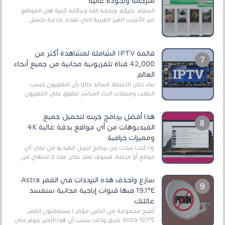
مترجمة وبجودة عالية
السلام عليكم ورحمة الله وبركاته كثيرة هي المواقع
عبر الأنترنت الغير العربية التي تقدم خدمة تحميل
الأفلام على التورنت ، ومعظم هذه المواقع ل...
قائمة IPTV الشاملة لمشاهدة أكثر من
42,000 قناة تلفزيونية مجانية من جميع أنحاء
العالم
بناءً على الاعتقاد السائد حاليًا بأن التلفزيون حسب
الطلب ومنصات البث المباشر تتفوق على التلفزيون
الرقمي الأرضي التقليدي، يُعدّ IPTV-org خيار...
هذا أفضل برنامج جربته لتحميل جميع
الفيديوهات من أي مواقع بدقة عالية 4K
ومميزات خرافية
إذا كنت تبحث عن برنامج لتنزيل الفيديو من على أي
موقع أو منصة، فسوف تعثر على عدد لا منتهي من
الروابط الخاصة بالبرامج والتطبيقات في هذا المج...
سارع واحذف هذه الترددات في القمر Astra
19.1°E فبها قنوات إباحية مجانية ستفسد
عائلتك
أصبح مجموعة من الناس مؤخر ا يستعملون القمر
Astra 19.1°E شرق وذلك بسبب أن هذا الأخير يتوفرعلى