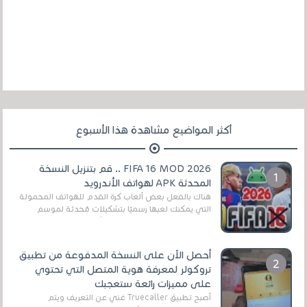
أكثر المواضيع مشاهدة هذا الأسبوع
FIFA 16 MOD 2026 .. قم بتنزيل النسخة
المحدثة APK لهواتف الأندرويد
هناك بالفعل بعض ألعاب كرة القدم للهواتف المحمولة
التي يمكنك لعبها رسميًا بتشكيلات مُحدثة لموسم
2025/2026v ومثال على ذلك ألعاب مثل EA Sports ...
أحصل الآن على النسخة المدفوعة من تطبيق
تروكولر لمعرفة هوية المتصل التي تحتوي
على مميزات رائعة ستعجبك
أصبح تطبيق Truecaller غني عن التعريف ويتم