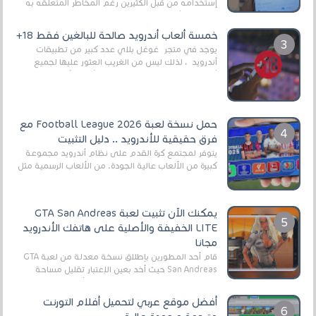
إستخدامه من قبل الكثيرين رغم المخاطر المتعلقه به
وذلك من أجل التخلص من المضايقات الكثيرة في
العال...
خمسة ألعاب أندرويد صالحة للبالغين فقط 18+
يوجد في متجر غوغل بلاي عدد كبير من تطبيقات
أندرويد ، لذلك ليس من الغريب العثور عليها لجميع
أنواع الجماهير. هذه المرة نقدم 5 ألعاب أند...
حمل نسخة لعبة Football League 2026 مع
فرق حقيقية للأندرويد .. دليل التثبيت
يتوفر لمجتمع كرة القدم على نظام أندرويد مجموعة
كبيرة من الألعاب عالية الجودة. من الألعاب الرسمية مثل
EA Sports FC 26 (المعروفة سابقًا باسم ...
يمكنك الآن تثبيت لعبة GTA San Andreas
LITE الخفيفة والأصلية على هاتفك الأندرويد
مجانا
قام أحد المطورين بإطلاق نسخة معدلة من لعبة GTA
San Andreas حيث أخد بعين الإعتبار تقليل مساحة
اللعبة وجعلها خفيفة LITE لهواتف الأندرويد ، وق...
أفضل موقع عربي لتحميل أفلام التورنت