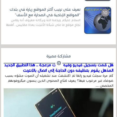
قنوات مميزة جدا تنقل العديد من البرامج اله...
تعرف على ترتيب أكثر المواقع زيارة في بلدك
"المواقع الإباحية في الصدارة مع الأسف"
السلام عليكم ورحمة الله وبركاته معروف أنه يقاس
نجاح موقع ما على شبكة الأنترنت بعدة مقاييس ، أهمها
عداد الزائرين للموقع، ويتم معرفة ذلك في...
مشاركة مميزة
هل قمت بتسجيل فيديو وفيه أصوت مزعجة .. هذا التطبيق الجديد
المذهل يقوم بتنظيفه دون الحاجة إلى اتصال بالإنترنت
كم مرة سجلتَ فيديو رائعًا ثم اكتشفتَ عند تشغيله أن الصوت مشوّه بسبب
ضوضاء غير مرغوب فيها؟ يعرف صُنّاع المحتوى الذين ينسون ميكروفونهم
المخصص ...