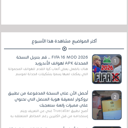
أكثر المواضيع مشاهدة هذا الأسبوع
FIFA 16 MOD 2026 .. قم بتنزيل النسخة
المحدثة APK لهواتف الأندرويد
هناك بالفعل بعض ألعاب كرة القدم للهواتف المحمولة
التي يمكنك لعبها رسميًا بتشكيلات مُحدثة لموسم
2025/2026v ومثال على ذلك ألعاب مثل EA Sports ...
أحصل الآن على النسخة المدفوعة من تطبيق
تروكولر لمعرفة هوية المتصل التي تحتوي
على مميزات رائعة ستعجبك
أصبح تطبيق Truecaller غني عن التعريف ويتم
إستخدامه من قبل الكثيرين رغم المخاطر المتعلقه به
وذلك من أجل التخلص من المضايقات الكثيرة في
العال...