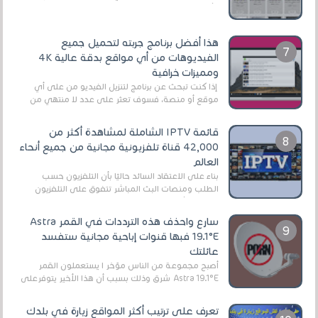
الأفلام على التورنت ، ومعظم هذه المواقع ل...
هذا أفضل برنامج جربته لتحميل جميع
الفيديوهات من أي مواقع بدقة عالية 4K
ومميزات خرافية
إذا كنت تبحث عن برنامج لتنزيل الفيديو من على أي
موقع أو منصة، فسوف تعثر على عدد لا منتهي من
الروابط الخاصة بالبرامج والتطبيقات في هذا المج...
قائمة IPTV الشاملة لمشاهدة أكثر من
42,000 قناة تلفزيونية مجانية من جميع أنحاء
العالم
بناءً على الاعتقاد السائد حاليًا بأن التلفزيون حسب
الطلب ومنصات البث المباشر تتفوق على التلفزيون
الرقمي الأرضي التقليدي، يُعدّ IPTV-org خيار...
سارع واحذف هذه الترددات في القمر Astra
19.1°E فبها قنوات إباحية مجانية ستفسد
عائلتك
أصبح مجموعة من الناس مؤخر ا يستعملون القمر
Astra 19.1°E شرق وذلك بسبب أن هذا الأخير يتوفرعلى
قنوات مميزة جدا تنقل العديد من البرامج اله...
تعرف على ترتيب أكثر المواقع زيارة في بلدك