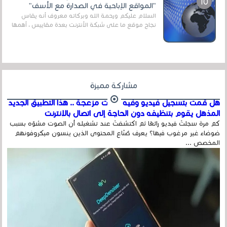
"المواقع الإباحية في الصدارة مع الأسف"
السلام عليكم ورحمة الله وبركاته معروف أنه يقاس
نجاح موقع ما على شبكة الأنترنت بعدة مقاييس ، أهمها
عداد الزائرين للموقع، ويتم معرفة ذلك في...
مشاركة مميزة
هل قمت بتسجيل فيديو وفيه أصوت مزعجة .. هذا التطبيق الجديد
المذهل يقوم بتنظيفه دون الحاجة إلى اتصال بالإنترنت
كم مرة سجلتَ فيديو رائعًا ثم اكتشفتَ عند تشغيله أن الصوت مشوّه بسبب
ضوضاء غير مرغوب فيها؟ يعرف صُنّاع المحتوى الذين ينسون ميكروفونهم
المخصص ...