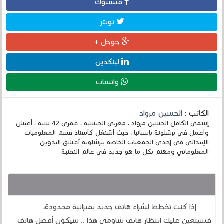
فيسبوك
تويتر
جوجل +
لينكدين
واتساب
الكاتب :
الحسين مزواد
إسمي الكامل الحسين مزواد ، مغربي الجنسية ، عمري 42 سنة ، أعيش
وأعمل في برشلونة بإسبانيا ، حيث أشتغل كأستاذ قسم المعلوميات
الإبتدائي في إحدى الجمعيات الخاصة ببرشلونة أعشق التدوين
المعلوماتي ومهتم بكل ما هو جديد في عالم التقنية
قد يهمك أيضا :
إذا كنت تخطط لشراء هاتف جديد بميزانية محدودة،
فسيتعين عليك انتظار هاتف شاومي هذا .. سيكون أفضل هاتف