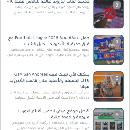
خمسة ألعاب أندرويد صالحة للبالغين فقط 18+
يوجد في متجر غوغل بلاي عدد كبير من تطبيقات
أندرويد ، لذلك ليس من الغريب العثور عليها لجميع
أنواع الجماهير. هذه المرة نقدم 5 ألعاب أند...
حمل نسخة لعبة Football League 2026 مع
فرق حقيقية للأندرويد .. دليل التثبيت
يتوفر لمجتمع كرة القدم على نظام أندرويد مجموعة
كبيرة من الألعاب عالية الجودة. من الألعاب الرسمية مثل
EA Sports FC 26 (المعروفة سابقًا باسم ...
يمكنك الآن تثبيت لعبة GTA San Andreas
LITE الخفيفة والأصلية على هاتفك الأندرويد
مجانا
قام أحد المطورين بإطلاق نسخة معدلة من لعبة GTA
San Andreas حيث أخد بعين الإعتبار تقليل مساحة
اللعبة وجعلها خفيفة LITE لهواتف الأندرويد ، وق...
أفضل موقع عربي لتحميل أفلام التورنت
مترجمة وبجودة عالية
السلام عليكم ورحمة الله وبركاته كثيرة هي المواقع
عبر الأنترنت الغير العربية التي تقدم خدمة تحميل