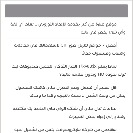
قد يهمك أيضا :
موقع عبارة عن كنز يقدمه الإتحاد الأوروبي .. تعلم أي لغة
وأي شئ يخطر في بالك
أفضل 7 مواقع لتنزيل صور GIF لاستعمالها في محادثات
واتساب وفيسبوك مجانًا
لماذا يعتبر TikVultix الخيار الأذكى لتحميل فيديوهات تيك
توك بجودة HD وبدون علامة مائية؟
هل صحيح أن تفعيل وضع الطيران على هاتفك المحمول
يقلل من وقت الشحن .. قمت بالتجربة وهذا ما وجدته
علامات تدل على أن شبكة الواي فاي الخاصة بك مكتظة
وتحتاج إلى إجراء بعض التغييرات
مهندس من شركة مايكروسوفت يتمن من تشغيل لعبة