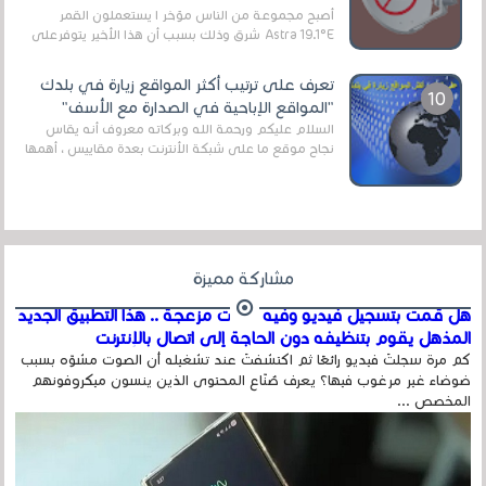
أصبح مجموعة من الناس مؤخر ا يستعملون القمر
Astra 19.1°E شرق وذلك بسبب أن هذا الأخير يتوفرعلى
قنوات مميزة جدا تنقل العديد من البرامج اله...
تعرف على ترتيب أكثر المواقع زيارة في بلدك
"المواقع الإباحية في الصدارة مع الأسف"
السلام عليكم ورحمة الله وبركاته معروف أنه يقاس
نجاح موقع ما على شبكة الأنترنت بعدة مقاييس ، أهمها
عداد الزائرين للموقع، ويتم معرفة ذلك في...
مشاركة مميزة
هل قمت بتسجيل فيديو وفيه أصوت مزعجة .. هذا التطبيق الجديد
المذهل يقوم بتنظيفه دون الحاجة إلى اتصال بالإنترنت
كم مرة سجلتَ فيديو رائعًا ثم اكتشفتَ عند تشغيله أن الصوت مشوّه بسبب
ضوضاء غير مرغوب فيها؟ يعرف صُنّاع المحتوى الذين ينسون ميكروفونهم
المخصص ...