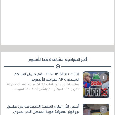
أكثر المواضيع مشاهدة هذا الأسبوع
FIFA 16 MOD 2026 .. قم بتنزيل النسخة
المحدثة APK لهواتف الأندرويد
هناك بالفعل بعض ألعاب كرة القدم للهواتف المحمولة
التي يمكنك لعبها رسميًا بتشكيلات مُحدثة لموسم
2025/2026v ومثال على ذلك ألعاب مثل EA Sports ...
أحصل الآن على النسخة المدفوعة من تطبيق
تروكولر لمعرفة هوية المتصل التي تحتوي