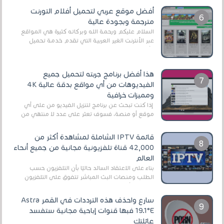
أفضل موقع عربي لتحميل أفلام التورنت
مترجمة وبجودة عالية
السلام عليكم ورحمة الله وبركاته كثيرة هي المواقع
عبر الأنترنت الغير العربية التي تقدم خدمة تحميل
الأفلام على التورنت ، ومعظم هذه المواقع ل...
هذا أفضل برنامج جربته لتحميل جميع
الفيديوهات من أي مواقع بدقة عالية 4K
ومميزات خرافية
إذا كنت تبحث عن برنامج لتنزيل الفيديو من على أي
موقع أو منصة، فسوف تعثر على عدد لا منتهي من
الروابط الخاصة بالبرامج والتطبيقات في هذا المج...
قائمة IPTV الشاملة لمشاهدة أكثر من
42,000 قناة تلفزيونية مجانية من جميع أنحاء
العالم
بناءً على الاعتقاد السائد حاليًا بأن التلفزيون حسب
الطلب ومنصات البث المباشر تتفوق على التلفزيون
الرقمي الأرضي التقليدي، يُعدّ IPTV-org خيار...
سارع واحذف هذه الترددات في القمر Astra
19.1°E فبها قنوات إباحية مجانية ستفسد
عائلتك