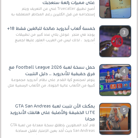
على مميزات رائعة ستعجبك
أصبح تطبيق Truecaller غني عن التعريف ويتم
إستخدامه من قبل الكثيرين رغم المخاطر المتعلقه به
وذلك من أجل التخلص من المضايقات الكثيرة في
العال...
خمسة ألعاب أندرويد صالحة للبالغين فقط 18+
يوجد في متجر غوغل بلاي عدد كبير من تطبيقات
أندرويد ، لذلك ليس من الغريب العثور عليها لجميع
أنواع الجماهير. هذه المرة نقدم 5 ألعاب أند...
حمل نسخة لعبة Football League 2026 مع
فرق حقيقية للأندرويد .. دليل التثبيت
يتوفر لمجتمع كرة القدم على نظام أندرويد مجموعة
كبيرة من الألعاب عالية الجودة. من الألعاب الرسمية مثل
EA Sports FC 26 (المعروفة سابقًا باسم ...
يمكنك الآن تثبيت لعبة GTA San Andreas
LITE الخفيفة والأصلية على هاتفك الأندرويد
مجانا
قام أحد المطورين بإطلاق نسخة معدلة من لعبة GTA
San Andreas حيث أخد بعين الإعتبار تقليل مساحة
اللعبة وجعلها خفيفة LITE لهواتف الأندرويد ، وق...