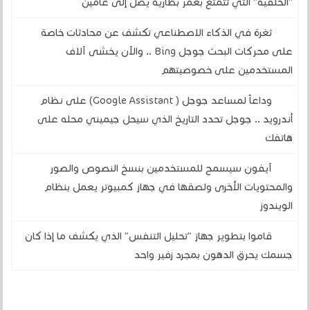
"الحلقية" التي تتمتع بعمر بطارية يصل إلى عامين
ثغرة في الذكاء الاصطناعي تكشف عن محادثات خاصة
على محركات البحث جوجل Bing .. والآن يخشى آلاف
المستخدمين على خصوصيتهم
وداعاً لمساعد جوجل ( Google Assistant) على نظام
أندرويد .. جوجل تحدد التاريخ الذي سيحل جيميني محله على
هاتفك
آيفون سيسمح للمستخدمين بنسخ النصوص والصور
والمحتويات الأخرى ولصقها في جهاز كمبيوتر يعمل بنظام
الويندوز
قاموا بتطوير جهاز "تحليل التنفس" الذي يكشف ما إذا كان
جسمك يحرق الدهون بمجرد زفير واحد