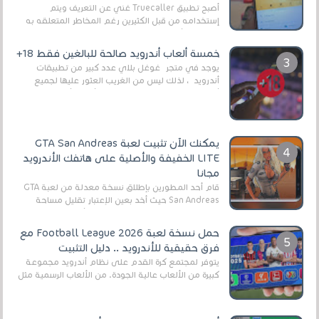
أصبح تطبيق Truecaller غني عن التعريف ويتم
إستخدامه من قبل الكثيرين رغم المخاطر المتعلقه به
وذلك من أجل التخلص من المضايقات الكثيرة في
العال...
خمسة ألعاب أندرويد صالحة للبالغين فقط 18+
يوجد في متجر غوغل بلاي عدد كبير من تطبيقات
أندرويد ، لذلك ليس من الغريب العثور عليها لجميع
أنواع الجماهير. هذه المرة نقدم 5 ألعاب أند...
يمكنك الآن تثبيت لعبة GTA San Andreas
LITE الخفيفة والأصلية على هاتفك الأندرويد
مجانا
قام أحد المطورين بإطلاق نسخة معدلة من لعبة GTA
San Andreas حيث أخد بعين الإعتبار تقليل مساحة
اللعبة وجعلها خفيفة LITE لهواتف الأندرويد ، وق...
حمل نسخة لعبة Football League 2026 مع
فرق حقيقية للأندرويد .. دليل التثبيت
يتوفر لمجتمع كرة القدم على نظام أندرويد مجموعة
كبيرة من الألعاب عالية الجودة. من الألعاب الرسمية مثل
EA Sports FC 26 (المعروفة سابقًا باسم ...