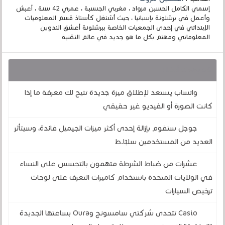
إسمي الكامل الحسين مزواد ، مغربي الجنسية ، عمري 42 سنة ، أعيش
وأعمل في برشلونة بإسبانيا ، حيث أشتغل كأستاذ قسم المعلوميات
الإبتدائي في إحدى الجمعيات الخاصة ببرشلونة أعشق التدوين
المعلوماتي ومهتم بكل ما هو جديد في عالم التقنية
قد يهمك أيضا :
واتساب يستعد لإطلاق ميزة جديدة تتيح لك معرفة ما إذا
كانت الصورة أو الفيديو غير حقيقي
جوجل ستقوم بإزالة إحدى أكثر ميزات الجيميل فائدة، وسيتأثر
العديد من المستخدمين سلبًا.ط
عشرات من ضباط الشرطة متهمون بالتجسس على النساء
في الولايات المتحدة باستخدام كاميرات التعرف على لوحات
ترخيص السيارات
Casio تتحدى شركتي سامسونج وOura بساعتها الجديدة