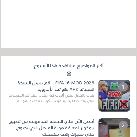
أكثر المواضيع مشاهدة هذا الأسبوع
FIFA 16 MOD 2026 .. قم بتنزيل النسخة
المحدثة APK لهواتف الأندرويد
هناك بالفعل بعض ألعاب كرة القدم للهواتف المحمولة
التي يمكنك لعبها رسميًا بتشكيلات مُحدثة لموسم
2025/2026v ومثال على ذلك ألعاب مثل EA Sports ...
أحصل الآن على النسخة المدفوعة من تطبيق
تروكولر لمعرفة هوية المتصل التي تحتوي
على مميزات رائعة ستعجبك