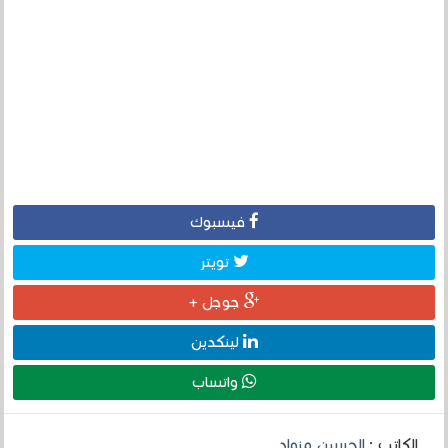
فيسبوك
تويتر
جوجل +
لينكدين
واتساب
الكاتب :
الحسين مزواد