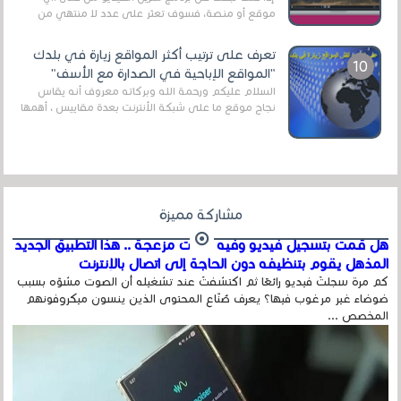
موقع أو منصة، فسوف تعثر على عدد لا منتهي من
الروابط الخاصة بالبرامج والتطبيقات في هذا المج...
تعرف على ترتيب أكثر المواقع زيارة في بلدك
"المواقع الإباحية في الصدارة مع الأسف"
السلام عليكم ورحمة الله وبركاته معروف أنه يقاس
نجاح موقع ما على شبكة الأنترنت بعدة مقاييس ، أهمها
عداد الزائرين للموقع، ويتم معرفة ذلك في...
مشاركة مميزة
هل قمت بتسجيل فيديو وفيه أصوت مزعجة .. هذا التطبيق الجديد
المذهل يقوم بتنظيفه دون الحاجة إلى اتصال بالإنترنت
كم مرة سجلتَ فيديو رائعًا ثم اكتشفتَ عند تشغيله أن الصوت مشوّه بسبب
ضوضاء غير مرغوب فيها؟ يعرف صُنّاع المحتوى الذين ينسون ميكروفونهم
المخصص ...