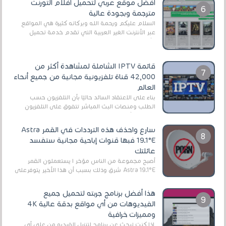
أفضل موقع عربي لتحميل أفلام التورنت
مترجمة وبجودة عالية
السلام عليكم ورحمة الله وبركاته كثيرة هي المواقع
عبر الأنترنت الغير العربية التي تقدم خدمة تحميل
الأفلام على التورنت ، ومعظم هذه المواقع ل...
قائمة IPTV الشاملة لمشاهدة أكثر من
42,000 قناة تلفزيونية مجانية من جميع أنحاء
العالم
بناءً على الاعتقاد السائد حاليًا بأن التلفزيون حسب
الطلب ومنصات البث المباشر تتفوق على التلفزيون
الرقمي الأرضي التقليدي، يُعدّ IPTV-org خيار...
سارع واحذف هذه الترددات في القمر Astra
19.1°E فبها قنوات إباحية مجانية ستفسد
عائلتك
أصبح مجموعة من الناس مؤخر ا يستعملون القمر
Astra 19.1°E شرق وذلك بسبب أن هذا الأخير يتوفرعلى
قنوات مميزة جدا تنقل العديد من البرامج اله...
هذا أفضل برنامج جربته لتحميل جميع
الفيديوهات من أي مواقع بدقة عالية 4K
ومميزات خرافية
إذا كنت تبحث عن برنامج لتنزيل الفيديو من على أي