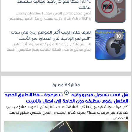
19.1°E فبها قنوات إباحية مجانية ستفسد
عائلتك
أصبح مجموعة من الناس مؤخر ا يستعملون القمر
Astra 19.1°E شرق وذلك بسبب أن هذا الأخير يتوفرعلى
قنوات مميزة جدا تنقل العديد من البرامج اله...
تعرف على ترتيب أكثر المواقع زيارة في بلدك
"المواقع الإباحية في الصدارة مع الأسف"
السلام عليكم ورحمة الله وبركاته معروف أنه يقاس
نجاح موقع ما على شبكة الأنترنت بعدة مقاييس ، أهمها
عداد الزائرين للموقع، ويتم معرفة ذلك في...
مشاركة مميزة
هل قمت بتسجيل فيديو وفيه أصوت مزعجة .. هذا التطبيق الجديد
المذهل يقوم بتنظيفه دون الحاجة إلى اتصال بالإنترنت
كم مرة سجلتَ فيديو رائعًا ثم اكتشفتَ عند تشغيله أن الصوت مشوّه بسبب
ضوضاء غير مرغوب فيها؟ يعرف صُنّاع المحتوى الذين ينسون ميكروفونهم
المخصص ...