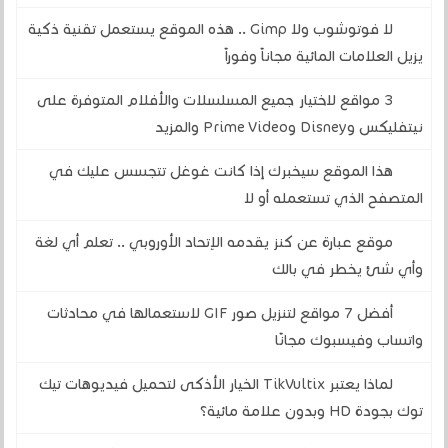
لا فوتوشوب ولا Gimp .. هذه الموقع يستعمل تقنية ذكية
يزيل العلامات المائية مجاناً وفوراً
3 مواقع لاختيار جميع المسلسلات والأفلام المتوفرة على
نيتفليكس وDisney وPrime Video والمزيد
هذا الموقع سيخبرك إذا كانت غوغل تتجسس عليك في
المتصفح الذي تستعمله أو لا
موقع عبارة عن كنز يقدمه الإتحاد الأوروبي .. تعلم أي لغة
وأي شئ يخطر في بالك
أفضل 7 مواقع لتنزيل صور GIF لاستعمالها في محادثات
واتساب وفيسبوك مجانًا
لماذا يعتبر TikVultix الخيار الأذكى لتحميل فيديوهات تيك
توك بجودة HD وبدون علامة مائية؟