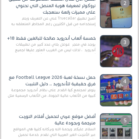
تروكولر لمعرفة هوية المتصل التي تحتوي
على مميزات رائعة ستعجبك
أصبح تطبيق Truecaller غني عن التعريف ويتم
إستخدامه من قبل الكثيرين رغم المخاطر المتعلقه به
وذلك من أجل التخلص من المضايقات الكثيرة في
العال...
خمسة ألعاب أندرويد صالحة للبالغين فقط 18+
يوجد في متجر غوغل بلاي عدد كبير من تطبيقات
أندرويد ، لذلك ليس من الغريب العثور عليها لجميع
أنواع الجماهير. هذه المرة نقدم 5 ألعاب أند...
حمل نسخة لعبة Football League 2026 مع
فرق حقيقية للأندرويد .. دليل التثبيت
يتوفر لمجتمع كرة القدم على نظام أندرويد مجموعة
كبيرة من الألعاب عالية الجودة. من الألعاب الرسمية مثل
EA Sports FC 26 (المعروفة سابقًا باسم ...
أفضل موقع عربي لتحميل أفلام التورنت
مترجمة وبجودة عالية
السلام عليكم ورحمة الله وبركاته كثيرة هي المواقع
عبر الأنترنت الغير العربية التي تقدم خدمة تحميل