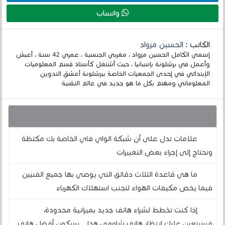
واتساب
الكاتب :
الحسين مزواد
إسمي الكامل الحسين مزواد ، مغربي الجنسية ، عمري 42 سنة ، أعيش
وأعمل في برشلونة بإسبانيا ، حيث أشتغل كأستاذ قسم المعلوميات
الإبتدائي في إحدى الجمعيات الخاصة ببرشلونة أعشق التدوين
المعلوماتي ومهتم بكل ما هو جديد في عالم التقنية
قد يهمك أيضا :
علامات تدل على أن شبكة الواي فاي الخاصة بك مكتظة
وتحتاج إلى إجراء بعض التغييرات
ما هي قاعدة الثلاث دقائق التي يوصي بها جميع الفنيين
فيما يخص مكيفات الهواء لتجنب استهلاك الكهرباء
إذا كنت تخطط لشراء هاتف جديد بميزانية محدودة،
فسيتعين عليك انتظار هاتف شاومي هذا .. سيكون أفضل هاتف