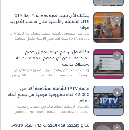
الأفلام على التورنت ، ومعظم هذه المواقع ل...
يمكنك الآن تثبيت لعبة GTA San Andreas
LITE الخفيفة والأصلية على هاتفك الأندرويد
مجانا
قام أحد المطورين بإطلاق نسخة معدلة من لعبة GTA
San Andreas حيث أخد بعين الإعتبار تقليل مساحة
اللعبة وجعلها خفيفة LITE لهواتف الأندرويد ، وق...
هذا أفضل برنامج جربته لتحميل جميع
الفيديوهات من أي مواقع بدقة عالية 4K
ومميزات خرافية
إذا كنت تبحث عن برنامج لتنزيل الفيديو من على أي
موقع أو منصة، فسوف تعثر على عدد لا منتهي من
الروابط الخاصة بالبرامج والتطبيقات في هذا المج...
قائمة IPTV الشاملة لمشاهدة أكثر من
42,000 قناة تلفزيونية مجانية من جميع أنحاء
العالم
بناءً على الاعتقاد السائد حاليًا بأن التلفزيون حسب
الطلب ومنصات البث المباشر تتفوق على التلفزيون
الرقمي الأرضي التقليدي، يُعدّ IPTV-org خيار...
سارع واحذف هذه الترددات في القمر Astra