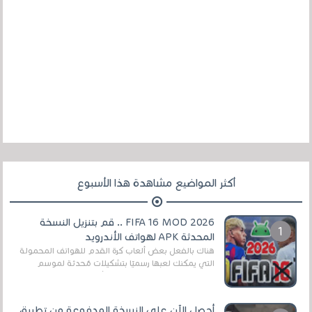
أكثر المواضيع مشاهدة هذا الأسبوع
FIFA 16 MOD 2026 .. قم بتنزيل النسخة
المحدثة APK لهواتف الأندرويد
هناك بالفعل بعض ألعاب كرة القدم للهواتف المحمولة
التي يمكنك لعبها رسميًا بتشكيلات مُحدثة لموسم
2025/2026v ومثال على ذلك ألعاب مثل EA Sports ...
أحصل الآن على النسخة المدفوعة من تطبيق