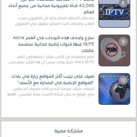
42,000 قناة تلفزيونية مجانية من جميع أنحاء
العالم
بناءً على الاعتقاد السائد حاليًا بأن التلفزيون حسب
الطلب ومنصات البث المباشر تتفوق على التلفزيون
الرقمي الأرضي التقليدي، يُعدّ IPTV-org خيار...
سارع واحذف هذه الترددات في القمر Astra
19.1°E فبها قنوات إباحية مجانية ستفسد
عائلتك
أصبح مجموعة من الناس مؤخر ا يستعملون القمر
Astra 19.1°E شرق وذلك بسبب أن هذا الأخير يتوفرعلى
قنوات مميزة جدا تنقل العديد من البرامج اله...
تعرف على ترتيب أكثر المواقع زيارة في بلدك
"المواقع الإباحية في الصدارة مع الأسف"
السلام عليكم ورحمة الله وبركاته معروف أنه يقاس
نجاح موقع ما على شبكة الأنترنت بعدة مقاييس ، أهمها
عداد الزائرين للموقع، ويتم معرفة ذلك في...
مشاركة مميزة