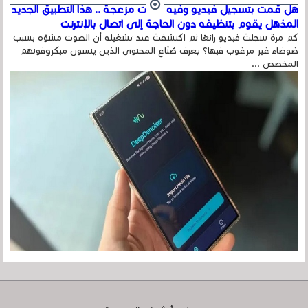
هل قمت بتسجيل فيديو وفيه أصوت مزعجة .. هذا التطبيق الجديد
المذهل يقوم بتنظيفه دون الحاجة إلى اتصال بالإنترنت
كم مرة سجلتَ فيديو رائعًا ثم اكتشفتَ عند تشغيله أن الصوت مشوّه بسبب
ضوضاء غير مرغوب فيها؟ يعرف صُنّاع المحتوى الذين ينسون ميكروفونهم
المخصص ...