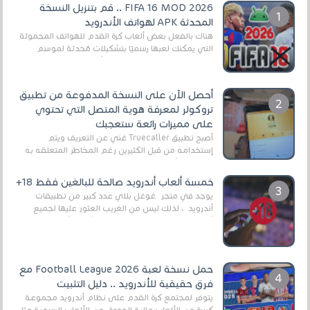
FIFA 16 MOD 2026 .. قم بتنزيل النسخة
المحدثة APK لهواتف الأندرويد
هناك بالفعل بعض ألعاب كرة القدم للهواتف المحمولة
التي يمكنك لعبها رسميًا بتشكيلات مُحدثة لموسم
2025/2026v ومثال على ذلك ألعاب مثل EA Sports ...
أحصل الآن على النسخة المدفوعة من تطبيق
تروكولر لمعرفة هوية المتصل التي تحتوي
على مميزات رائعة ستعجبك
أصبح تطبيق Truecaller غني عن التعريف ويتم
إستخدامه من قبل الكثيرين رغم المخاطر المتعلقه به
وذلك من أجل التخلص من المضايقات الكثيرة في
العال...
خمسة ألعاب أندرويد صالحة للبالغين فقط 18+
يوجد في متجر غوغل بلاي عدد كبير من تطبيقات
أندرويد ، لذلك ليس من الغريب العثور عليها لجميع
أنواع الجماهير. هذه المرة نقدم 5 ألعاب أند...
حمل نسخة لعبة Football League 2026 مع
فرق حقيقية للأندرويد .. دليل التثبيت
يتوفر لمجتمع كرة القدم على نظام أندرويد مجموعة
كبيرة من الألعاب عالية الجودة. من الألعاب الرسمية مثل