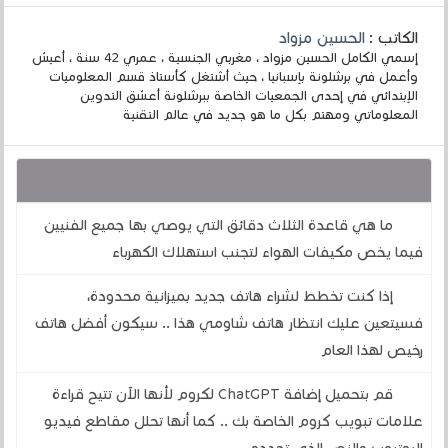
الكاتب :
الحسين مزواد
إسمي الكامل الحسين مزواد ، مغربي الجنسية ، عمري 42 سنة ، أعيش
وأعمل في برشلونة بإسبانيا ، حيث أشتغل كأستاذ قسم المعلوميات
الإبتدائي في إحدى الجمعيات الخاصة ببرشلونة أعشق التدوين
المعلوماتي ومهتم بكل ما هو جديد في عالم التقنية
قد يهمك أيضا :
ما هي قاعدة الثلاث دقائق التي يوصي بها جميع الفنيين
فيما يخص مكيفات الهواء لتجنب استهلاك الكهرباء
إذا كنت تخطط لشراء هاتف جديد بميزانية محدودة،
فسيتعين عليك انتظار هاتف شاومي هذا .. سيكون أفضل هاتف
رخيص لهذا العام
قم بتحميل إضافة ChatGPT لكروم لأنها الآن تتيح قراءة
علامات تبويب كروم الخاصة بك .. كما أنها تحلل مقاطع فيديو