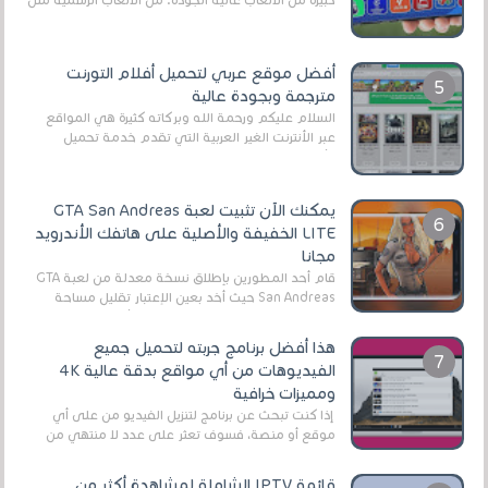
EA Sports FC 26 (المعروفة سابقًا باسم ...
أفضل موقع عربي لتحميل أفلام التورنت
مترجمة وبجودة عالية
السلام عليكم ورحمة الله وبركاته كثيرة هي المواقع
عبر الأنترنت الغير العربية التي تقدم خدمة تحميل
الأفلام على التورنت ، ومعظم هذه المواقع ل...
يمكنك الآن تثبيت لعبة GTA San Andreas
LITE الخفيفة والأصلية على هاتفك الأندرويد
مجانا
قام أحد المطورين بإطلاق نسخة معدلة من لعبة GTA
San Andreas حيث أخد بعين الإعتبار تقليل مساحة
اللعبة وجعلها خفيفة LITE لهواتف الأندرويد ، وق...
هذا أفضل برنامج جربته لتحميل جميع
الفيديوهات من أي مواقع بدقة عالية 4K
ومميزات خرافية
إذا كنت تبحث عن برنامج لتنزيل الفيديو من على أي
موقع أو منصة، فسوف تعثر على عدد لا منتهي من
الروابط الخاصة بالبرامج والتطبيقات في هذا المج...
قائمة IPTV الشاملة لمشاهدة أكثر من