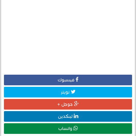
فيسبوك
تويتر
جوجل +
لينكدين
واتساب