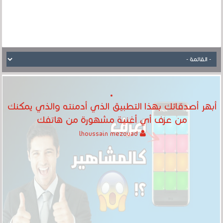
أبهر أصدقائك بهذا التطبيق الذي أدمنته والذي يمكنك
من عزف أي أغنية مشهورة من هاتفك
lhoussain mezouad