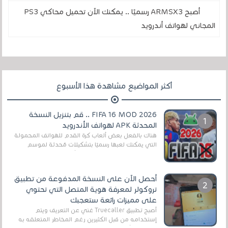
أصبح ARMSX3 رسميًا .. يمكنك الآن تحميل محاكي PS3
المجاني لهواتف أندرويد
أكثر المواضيع مشاهدة هذا الأسبوع
FIFA 16 MOD 2026 .. قم بتنزيل النسخة
المحدثة APK لهواتف الأندرويد
هناك بالفعل بعض ألعاب كرة القدم للهواتف المحمولة
التي يمكنك لعبها رسميًا بتشكيلات مُحدثة لموسم
2025/2026v ومثال على ذلك ألعاب مثل EA Sports ...
أحصل الآن على النسخة المدفوعة من تطبيق
تروكولر لمعرفة هوية المتصل التي تحتوي
على مميزات رائعة ستعجبك
أصبح تطبيق Truecaller غني عن التعريف ويتم
إستخدامه من قبل الكثيرين رغم المخاطر المتعلقه به