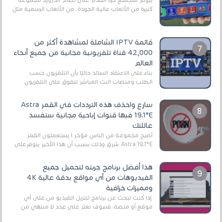
كبيرة من الألعاب عالية الجودة. من الألعاب الرسمية مثل
EA Sports FC 26 (المعروفة سابقًا باسم ...
قائمة IPTV الشاملة لمشاهدة أكثر من
42,000 قناة تلفزيونية مجانية من جميع أنحاء
العالم
بناءً على الاعتقاد السائد حاليًا بأن التلفزيون حسب
الطلب ومنصات البث المباشر تتفوق على التلفزيون
الرقمي الأرضي التقليدي، يُعدّ IPTV-org خيار...
سارع واحذف هذه الترددات في القمر Astra
19.1°E فبها قنوات إباحية مجانية ستفسد
عائلتك
أصبح مجموعة من الناس مؤخر ا يستعملون القمر
Astra 19.1°E شرق وذلك بسبب أن هذا الأخير يتوفرعلى
قنوات مميزة جدا تنقل العديد من البرامج اله...
هذا أفضل برنامج جربته لتحميل جميع
الفيديوهات من أي مواقع بدقة عالية 4K
ومميزات خرافية
إذا كنت تبحث عن برنامج لتنزيل الفيديو من على أي
موقع أو منصة، فسوف تعثر على عدد لا منتهي من
الروابط الخاصة بالبرامج والتطبيقات في هذا المج...