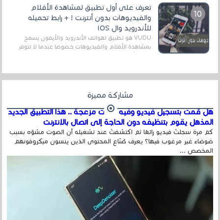
تعرف على أول تطبيق لمشاهدة الأفلام
والفيديوهات بدون أنترنت ! + رابط تحميله
للأندرويد وال IOS
VUDU هو تطبيق لهواتف الأندرويد والأيفون يسمح
بمشاهدة الأفلام والفيديوهات خصوصا عندما لا تتوفر
على الأنترنت وهذا ما يميز هذا التطبيق عن الت...
مشاركة مميزة
هل قمت بتسجيل فيديو وفيه أصوت مزعجة .. هذا التطبيق الجديد
المذهل يقوم بتنظيفه دون الحاجة إلى اتصال بالإنترنت
كم مرة سجلتَ فيديو رائعًا ثم اكتشفتَ عند تشغيله أن الصوت مشوّه بسبب
ضوضاء غير مرغوب فيها؟ يعرف صُنّاع المحتوى الذين ينسون ميكروفونهم
المخصص ...