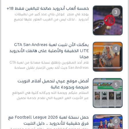
وذلك من أجل التخلص من المضايقات الكثيرة في
العال...
خمسة ألعاب أندرويد صالحة للبالغين فقط 18+
يوجد في متجر غوغل بلاي عدد كبير من تطبيقات
أندرويد ، لذلك ليس من الغريب العثور عليها لجميع
أنواع الجماهير. هذه المرة نقدم 5 ألعاب أند...
يمكنك الآن تثبيت لعبة GTA San Andreas
LITE الخفيفة والأصلية على هاتفك الأندرويد
مجانا
قام أحد المطورين بإطلاق نسخة معدلة من لعبة GTA
San Andreas حيث أخد بعين الإعتبار تقليل مساحة
اللعبة وجعلها خفيفة LITE لهواتف الأندرويد ، وق...
أفضل موقع عربي لتحميل أفلام التورنت
مترجمة وبجودة عالية
السلام عليكم ورحمة الله وبركاته كثيرة هي المواقع
عبر الأنترنت الغير العربية التي تقدم خدمة تحميل
الأفلام على التورنت ، ومعظم هذه المواقع ل...
حمل نسخة لعبة Football League 2026 مع
فرق حقيقية للأندرويد .. دليل التثبيت
يتوفر لمجتمع كرة القدم على نظام أندرويد مجموعة