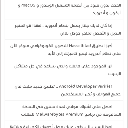
الحجم بدون قيود بين أنظمة التشغيل الويندوز و macOS و
آيفون و أندرويد
إذا كان لديك جهاز يعمل بنظام أندرويد ، فهذا هو المتجر
البديل و الأفضل لمتجر جوجل بلاي
أخيرًا! تطبيق Hasselblad للتصوير الفوتوغرافي متوفر الآن
على نظام أندرويد ليغير كاميرتك إلى الأبد
الزر الموجود على هاتفك والذي يساعد في حل مشاكل
الإنترنت
Android Developer Verifier .. تطبيق جديد مثبت في
جميع الهواتف و يُحير المستخدمين
احصل على اشتراك مجاني لمدة سنتين في النسخة
المدفوعة من برنامج Malwarebytes Premium للطلاب
لهذا السبب، لا ينبغي عليك فصل أجهزتك الكهربائية مباشرة