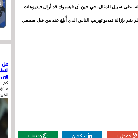
TechCr أنه في هذه الحالة، على سبيل المثال، في حين أن فيسبوك قد أزال فيديوهات
م يقم بإزالة فيديو تهريب الناس الذي أُبلِغ عنه من قبل صحفي
هل ق
التط
إلى ا
كم مر
مشوّه
الذين
جوجل +
لينكدين
واتساب