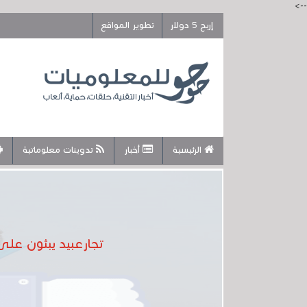
-->
إربح 5 دولار
تطوير المواقع
الرئيسية
أخبار
تدوينات معلوماتية
تجارعبيد يبثون عل