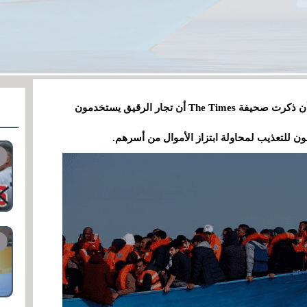
تواجه فيسبوك فضيحة أخرى تتعلق بالمحتوى، بعد أن ذكرت صحيفة The Times أن تجار الرقيق يستخدمون
ن للتعذيب لمحاولة ابتزاز الأموال من أسرهم.