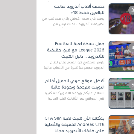
رغم المخاطر المتعلقه به وذلك من أجل
خمسة ألعاب أندرويد صالحة
التخلص من المضايقات الكثيرة في
للبالغين فقط 18+
العال...
يوجد في متجر غوغل بلاي عدد كبير من
تطبيقات أندرويد ، لذلك ليس من
الغريب العثور عليها لجميع أنواع
الجماهير. هذه المرة نقدم 5 ألعاب أند...
حمل نسخة لعبة Football
League 2026 مع فرق حقيقية
للأندرويد .. دليل التثبيت
يتوفر لمجتمع كرة القدم على نظام
أندرويد مجموعة كبيرة من الألعاب عالية
الجودة. من الألعاب الرسمية مثل EA
Sports FC 26 (المعروفة سابقًا باسم ...
أفضل موقع عربي لتحميل أفلام
التورنت مترجمة وبجودة عالية
السلام عليكم ورحمة الله وبركاته كثيرة
هي المواقع عبر الأنترنت الغير العربية
التي تقدم خدمة تحميل الأفلام على
التورنت ، ومعظم هذه المواقع ل...
يمكنك الآن تثبيت لعبة GTA San
Andreas LITE الخفيفة والأصلية
على هاتفك الأندرويد مجانا