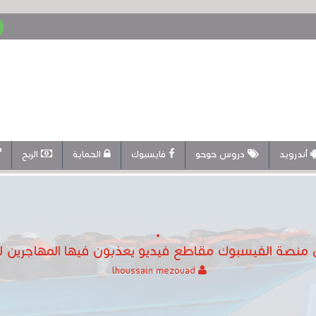
أندرويد
دروس حوحو
فايسبوك
الحماية
الربح
ى منصة الفيسبوك مقاطع فيديو يعذبون فيها المهاجرين 
lhoussain mezouad