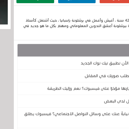
إسمي الكامل الحسين مزواد ، مغربي الجنسية ، عمري 42 سنة ، أعيش وأعمل في برشلونة بإسبانيا ، حيث أشتغل كأستاذ
 ببرشلونة أعشق التدوين المعلوماتي ومهتم بكل ما هو جديد في
لآن تطبيق تيك توك الجديد
يطلب صورتك في المقابل
ارتها مؤخرًا على فيسبوك؟ نعم وإليك الطريقة
ل لدى البعض
يابةً عنك على وسائل التواصل الاجتماعي؟ فيسبوك يطلق