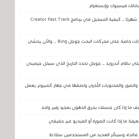
ساباتك فيسبوك وإنستغرام
فيسبوك سيدفع لك ما يصل إلى 3000 دولار شهريًا .. كيفية التسجيل في برنامج Creator Fast Track
ثغرة في الذكاء الاصطناعي تكشف عن محادثات خاصة على محركات البحث جوجل Bing .. والآن يخشى
اً لمساعد جوجل ( Google Assistant) على نظام أندرويد .. جوجل تحدد التاريخ الذي سيحل جيميني
صور والمحتويات الأخرى ولصقها في جهاز كمبيوتر يعمل
ف ما إذا كان جسمك يحرق الدهون بمجرد زفير واحد
رفة ما إذا كانت الصورة أو الفيديو غير حقيقي
فائدة، وسيتأثر العديد من المستخدمين سلبًا.ط