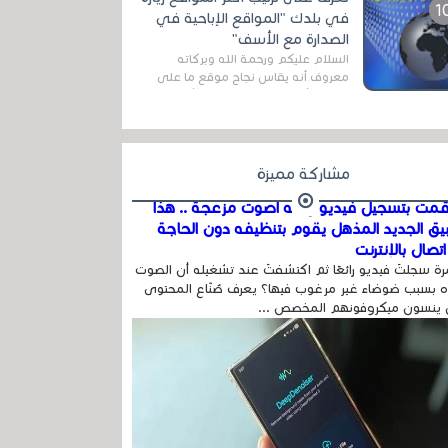
اله...
في بلدك "المواقع الإباحية في
الصدارة مع الأسف"
السلام عليكم ورحمة الله وبركاته
معروف أنه يقاس نجاح موقع ما على
شبكة الأنترنت بعدة مقاييس ، أهمها
عداد الزائرين للموقع، ويتم معرفة ذلك
في...
مشاركة مميزة
مت بتسجيل فيديو وفيه أصوت مزعجة .. هذا
بيق الجديد المذهل يقوم بتنظيفه دون الحاجة
تصال بالإنترنت
ة سجلتَ فيديو رائعًا ثم اكتشفتَ عند تشغيله أن الصوت
 بسبب ضوضاء غير مرغوب فيها؟ يعرف صُنّاع المحتوى
 ينسون ميكروفونهم المخصص ...