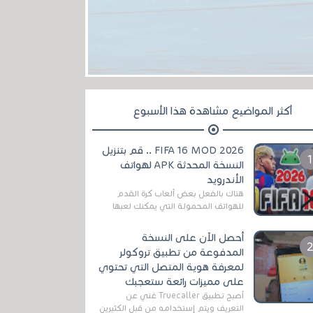
أكثر المواضيع مشاهدة هذا الأسبوع
FIFA 16 MOD 2026 .. قم بتنزيل
النسخة المحدثة APK لهواتف
الأندرويد
هناك بالفعل بعض ألعاب كرة القدم
للهواتف المحمولة التي يمكنك لعبها
رسميًا بتشكيلات مُحدثة لموسم
2025/2026v ومثال على ذلك ألعاب
أحصل الآن على النسخة
مثل EA Sports ...
المدفوعة من تطبيق تروكولر
لمعرفة هوية المتصل التي تحتوي
على مميزات رائعة ستعجبك
أصبح تطبيق Truecaller غني عن
التعريف ويتم إستخدامه من قبل الكثيرين