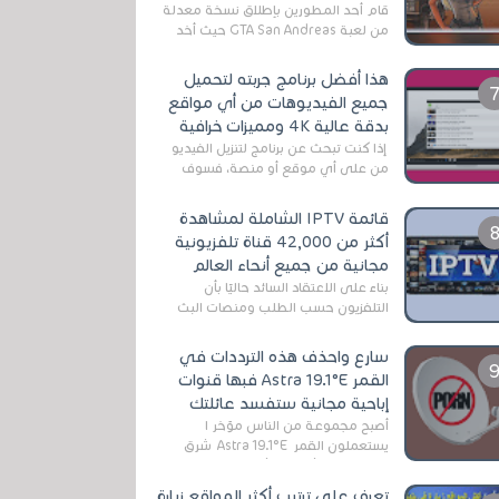
قام أحد المطورين بإطلاق نسخة معدلة
من لعبة GTA San Andreas حيث أخد
بعين الإعتبار تقليل مساحة اللعبة
وجعلها خفيفة LITE لهواتف الأندرويد ،
هذا أفضل برنامج جربته لتحميل
وق...
جميع الفيديوهات من أي مواقع
بدقة عالية 4K ومميزات خرافية
إذا كنت تبحث عن برنامج لتنزيل الفيديو
من على أي موقع أو منصة، فسوف
تعثر على عدد لا منتهي من الروابط
الخاصة بالبرامج والتطبيقات في هذا
قائمة IPTV الشاملة لمشاهدة
المج...
أكثر من 42,000 قناة تلفزيونية
مجانية من جميع أنحاء العالم
بناءً على الاعتقاد السائد حاليًا بأن
التلفزيون حسب الطلب ومنصات البث
المباشر تتفوق على التلفزيون الرقمي
الأرضي التقليدي، يُعدّ IPTV-org خيار...
سارع واحذف هذه الترددات في
القمر Astra 19.1°E فبها قنوات
إباحية مجانية ستفسد عائلتك
أصبح مجموعة من الناس مؤخر ا
يستعملون القمر Astra 19.1°E شرق
وذلك بسبب أن هذا الأخير يتوفرعلى
قنوات مميزة جدا تنقل العديد من البرامج
تعرف على ترتيب أكثر المواقع زيارة