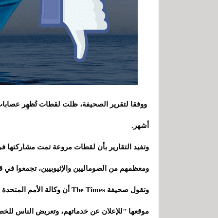
ووفقا لتقرير الصحيفة، ظلت لقطات تُظهِر عصابات ل
أشهر.
وتفيد التقارير بأن لقطات مروعة تمت مشاركتها ف
ومعظمهم من الصوماليين والإثيوبيين، تجمعوا في قب
وتقول صحيفة The Times أن وكال
موقعها "للإعلان عن خدماتهم، وتعريض الناس للخط