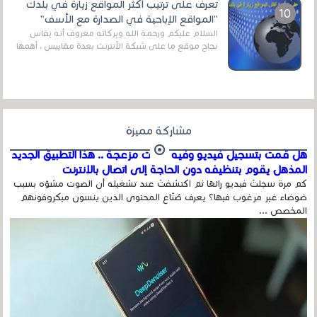
تعرف على ترتيب أكثر المواقع زيارة في بلدك
"المواقع الإباحية في الصدارة مع الأسف"
السلام عليكم ورحمة الله وبركاته معروف أنه يقاس
نجاح موقع ما على شبكة الأنترنت بعدة مقاييس ، أهمها
عداد الزائرين للموقع، ويتم معرفة ذلك في...
مشاركة مميزة
هل قمت بتسجيل فيديو وفيه أصوت مزعجة .. هذا التطبيق الجديد
المذهل يقوم بتنظيفه دون الحاجة إلى اتصال بالإنترنت
كم مرة سجلتَ فيديو رائعًا ثم اكتشفتَ عند تشغيله أن الصوت مشوّه بسبب
ضوضاء غير مرغوب فيها؟ يعرف صُنّاع المحتوى الذين ينسون ميكروفونهم
المخصص ...