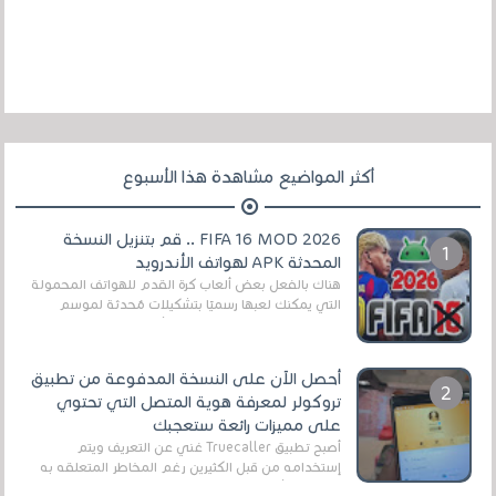
أكثر المواضيع مشاهدة هذا الأسبوع
FIFA 16 MOD 2026 .. قم بتنزيل النسخة
المحدثة APK لهواتف الأندرويد
هناك بالفعل بعض ألعاب كرة القدم للهواتف المحمولة
التي يمكنك لعبها رسميًا بتشكيلات مُحدثة لموسم
2025/2026v ومثال على ذلك ألعاب مثل EA Sports ...
أحصل الآن على النسخة المدفوعة من تطبيق
تروكولر لمعرفة هوية المتصل التي تحتوي
على مميزات رائعة ستعجبك
أصبح تطبيق Truecaller غني عن التعريف ويتم
إستخدامه من قبل الكثيرين رغم المخاطر المتعلقه به
وذلك من أجل التخلص من المضايقات الكثيرة في