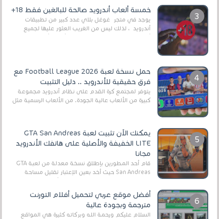
العال...
خمسة ألعاب أندرويد صالحة للبالغين فقط 18+
يوجد في متجر غوغل بلاي عدد كبير من تطبيقات
أندرويد ، لذلك ليس من الغريب العثور عليها لجميع
أنواع الجماهير. هذه المرة نقدم 5 ألعاب أند...
حمل نسخة لعبة Football League 2026 مع
فرق حقيقية للأندرويد .. دليل التثبيت
يتوفر لمجتمع كرة القدم على نظام أندرويد مجموعة
كبيرة من الألعاب عالية الجودة. من الألعاب الرسمية مثل
EA Sports FC 26 (المعروفة سابقًا باسم ...
يمكنك الآن تثبيت لعبة GTA San Andreas
LITE الخفيفة والأصلية على هاتفك الأندرويد
مجانا
قام أحد المطورين بإطلاق نسخة معدلة من لعبة GTA
San Andreas حيث أخد بعين الإعتبار تقليل مساحة
اللعبة وجعلها خفيفة LITE لهواتف الأندرويد ، وق...
أفضل موقع عربي لتحميل أفلام التورنت
مترجمة وبجودة عالية
السلام عليكم ورحمة الله وبركاته كثيرة هي المواقع