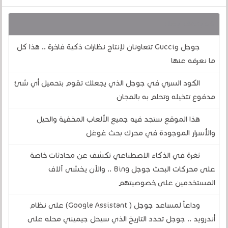
قد يهمك أيضا :
جوجل وGucci تتعاونان لإنتاج نظارات ذكية فاخرة .. هذا كل
ما نعرفه عنها
الكود السري في جوجل الذي يجعلك تقوم بتحميل أي شئ
مدفوع تتخيله وتحلم به بالمجان
هذا الموقع ستجد فيه جميع الألعاب المخفية والحيل
والأسرار الموجودة في محرك بحث غوغل
ثغرة في الذكاء الاصطناعي تكشف عن محادثات خاصة
على محركات البحث جوجل Bing .. والآن يخشى آلاف
المستخدمين على خصوصيتهم
وداعاً لمساعد جوجل ( Google Assistant) على نظام
أندرويد .. جوجل تحدد التاريخ الذي سيحل جيميني محله على