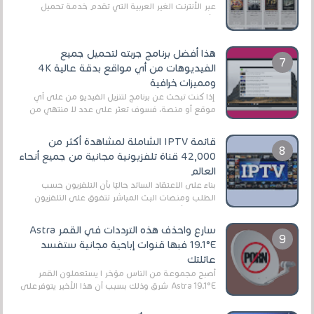
عبر الأنترنت الغير العربية التي تقدم خدمة تحميل
الأفلام على التورنت ، ومعظم هذه المواقع ل...
هذا أفضل برنامج جربته لتحميل جميع
الفيديوهات من أي مواقع بدقة عالية 4K
ومميزات خرافية
إذا كنت تبحث عن برنامج لتنزيل الفيديو من على أي
موقع أو منصة، فسوف تعثر على عدد لا منتهي من
الروابط الخاصة بالبرامج والتطبيقات في هذا المج...
قائمة IPTV الشاملة لمشاهدة أكثر من
42,000 قناة تلفزيونية مجانية من جميع أنحاء
العالم
بناءً على الاعتقاد السائد حاليًا بأن التلفزيون حسب
الطلب ومنصات البث المباشر تتفوق على التلفزيون
الرقمي الأرضي التقليدي، يُعدّ IPTV-org خيار...
سارع واحذف هذه الترددات في القمر Astra
19.1°E فبها قنوات إباحية مجانية ستفسد
عائلتك
أصبح مجموعة من الناس مؤخر ا يستعملون القمر
Astra 19.1°E شرق وذلك بسبب أن هذا الأخير يتوفرعلى
قنوات مميزة جدا تنقل العديد من البرامج اله...