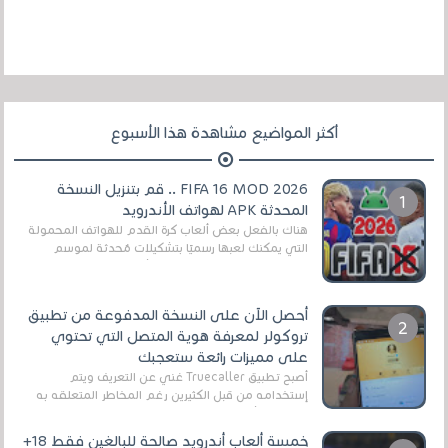
أكثر المواضيع مشاهدة هذا الأسبوع
FIFA 16 MOD 2026 .. قم بتنزيل النسخة
المحدثة APK لهواتف الأندرويد
هناك بالفعل بعض ألعاب كرة القدم للهواتف المحمولة
التي يمكنك لعبها رسميًا بتشكيلات مُحدثة لموسم
2025/2026v ومثال على ذلك ألعاب مثل EA Sports ...
أحصل الآن على النسخة المدفوعة من تطبيق
تروكولر لمعرفة هوية المتصل التي تحتوي
على مميزات رائعة ستعجبك
أصبح تطبيق Truecaller غني عن التعريف ويتم
إستخدامه من قبل الكثيرين رغم المخاطر المتعلقه به
وذلك من أجل التخلص من المضايقات الكثيرة في
العال...
خمسة ألعاب أندرويد صالحة للبالغين فقط 18+