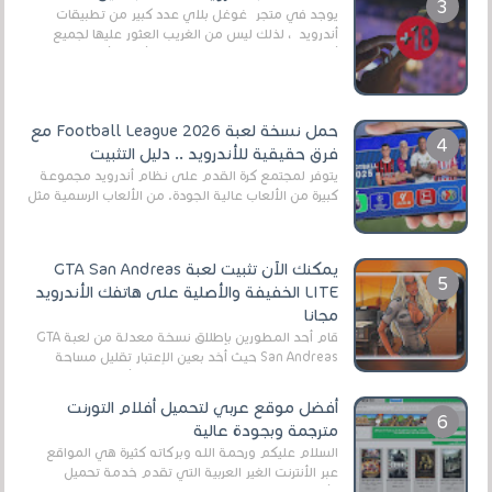
يوجد في متجر غوغل بلاي عدد كبير من تطبيقات
أندرويد ، لذلك ليس من الغريب العثور عليها لجميع
أنواع الجماهير. هذه المرة نقدم 5 ألعاب أند...
حمل نسخة لعبة Football League 2026 مع
فرق حقيقية للأندرويد .. دليل التثبيت
يتوفر لمجتمع كرة القدم على نظام أندرويد مجموعة
كبيرة من الألعاب عالية الجودة. من الألعاب الرسمية مثل
EA Sports FC 26 (المعروفة سابقًا باسم ...
يمكنك الآن تثبيت لعبة GTA San Andreas
LITE الخفيفة والأصلية على هاتفك الأندرويد
مجانا
قام أحد المطورين بإطلاق نسخة معدلة من لعبة GTA
San Andreas حيث أخد بعين الإعتبار تقليل مساحة
اللعبة وجعلها خفيفة LITE لهواتف الأندرويد ، وق...
أفضل موقع عربي لتحميل أفلام التورنت
مترجمة وبجودة عالية
السلام عليكم ورحمة الله وبركاته كثيرة هي المواقع
عبر الأنترنت الغير العربية التي تقدم خدمة تحميل
الأفلام على التورنت ، ومعظم هذه المواقع ل...