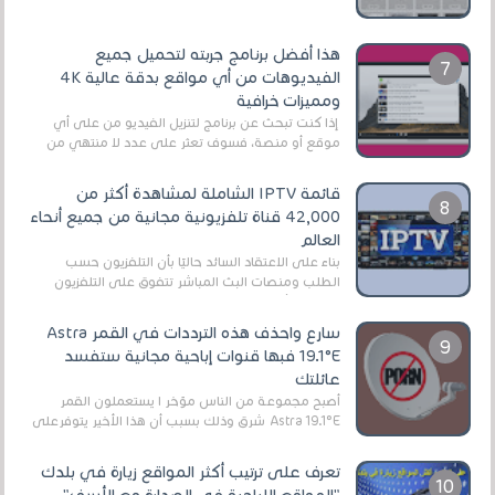
هذا أفضل برنامج جربته لتحميل جميع
الفيديوهات من أي مواقع بدقة عالية 4K
ومميزات خرافية
إذا كنت تبحث عن برنامج لتنزيل الفيديو من على أي
موقع أو منصة، فسوف تعثر على عدد لا منتهي من
الروابط الخاصة بالبرامج والتطبيقات في هذا المج...
قائمة IPTV الشاملة لمشاهدة أكثر من
42,000 قناة تلفزيونية مجانية من جميع أنحاء
العالم
بناءً على الاعتقاد السائد حاليًا بأن التلفزيون حسب
الطلب ومنصات البث المباشر تتفوق على التلفزيون
الرقمي الأرضي التقليدي، يُعدّ IPTV-org خيار...
سارع واحذف هذه الترددات في القمر Astra
19.1°E فبها قنوات إباحية مجانية ستفسد
عائلتك
أصبح مجموعة من الناس مؤخر ا يستعملون القمر
Astra 19.1°E شرق وذلك بسبب أن هذا الأخير يتوفرعلى
قنوات مميزة جدا تنقل العديد من البرامج اله...
تعرف على ترتيب أكثر المواقع زيارة في بلدك