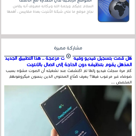
"المواقع الإباحية في الصدارة مع الأسف"
السلام عليكم ورحمة الله وبركاته معروف أنه يقاس
نجاح موقع ما على شبكة الأنترنت بعدة مقاييس ، أهمها
عداد الزائرين للموقع، ويتم معرفة ذلك في...
مشاركة مميزة
هل قمت بتسجيل فيديو وفيه أصوت مزعجة .. هذا التطبيق الجديد
المذهل يقوم بتنظيفه دون الحاجة إلى اتصال بالإنترنت
كم مرة سجلتَ فيديو رائعًا ثم اكتشفتَ عند تشغيله أن الصوت مشوّه بسبب
ضوضاء غير مرغوب فيها؟ يعرف صُنّاع المحتوى الذين ينسون ميكروفونهم
المخصص ...