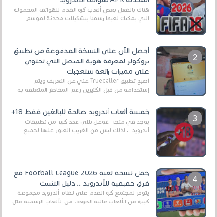
المحدثة APK لهواتف الأندرويد
هناك بالفعل بعض ألعاب كرة القدم للهواتف المحمولة
التي يمكنك لعبها رسميًا بتشكيلات مُحدثة لموسم
2025/2026v ومثال على ذلك ألعاب مثل EA Sports ...
أحصل الآن على النسخة المدفوعة من تطبيق
تروكولر لمعرفة هوية المتصل التي تحتوي
على مميزات رائعة ستعجبك
أصبح تطبيق Truecaller غني عن التعريف ويتم
إستخدامه من قبل الكثيرين رغم المخاطر المتعلقه به
وذلك من أجل التخلص من المضايقات الكثيرة في
العال...
خمسة ألعاب أندرويد صالحة للبالغين فقط 18+
يوجد في متجر غوغل بلاي عدد كبير من تطبيقات
أندرويد ، لذلك ليس من الغريب العثور عليها لجميع
أنواع الجماهير. هذه المرة نقدم 5 ألعاب أند...
حمل نسخة لعبة Football League 2026 مع
فرق حقيقية للأندرويد .. دليل التثبيت
يتوفر لمجتمع كرة القدم على نظام أندرويد مجموعة
كبيرة من الألعاب عالية الجودة. من الألعاب الرسمية مثل
EA Sports FC 26 (المعروفة سابقًا باسم ...