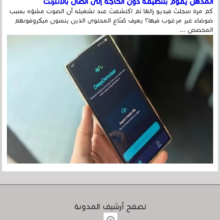
المذهل يقوم بتنظيفه دون الحاجة إلى اتصال بالإنترنت
كم مرة سجلتَ فيديو رائعًا ثم اكتشفتَ عند تشغيله أن الصوت مشوّه بسبب
ضوضاء غير مرغوب فيها؟ يعرف صُنّاع المحتوى الذين ينسون ميكروفونهم
المخصص ...
تصفح أرشيف المدونة