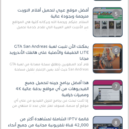
أفضل موقع عربي لتحميل أفلام التورنت
مترجمة وبجودة عالية
السلام عليكم ورحمة الله وبركاته كثيرة هي المواقع
عبر الأنترنت الغير العربية التي تقدم خدمة تحميل
الأفلام على التورنت ، ومعظم هذه المواقع ل...
يمكنك الآن تثبيت لعبة GTA San Andreas
LITE الخفيفة والأصلية على هاتفك الأندرويد
مجانا
قام أحد المطورين بإطلاق نسخة معدلة من لعبة GTA
San Andreas حيث أخد بعين الإعتبار تقليل مساحة
اللعبة وجعلها خفيفة LITE لهواتف الأندرويد ، وق...
هذا أفضل برنامج جربته لتحميل جميع
الفيديوهات من أي مواقع بدقة عالية 4K
ومميزات خرافية
إذا كنت تبحث عن برنامج لتنزيل الفيديو من على أي
موقع أو منصة، فسوف تعثر على عدد لا منتهي من
الروابط الخاصة بالبرامج والتطبيقات في هذا المج...
قائمة IPTV الشاملة لمشاهدة أكثر من
42,000 قناة تلفزيونية مجانية من جميع أنحاء