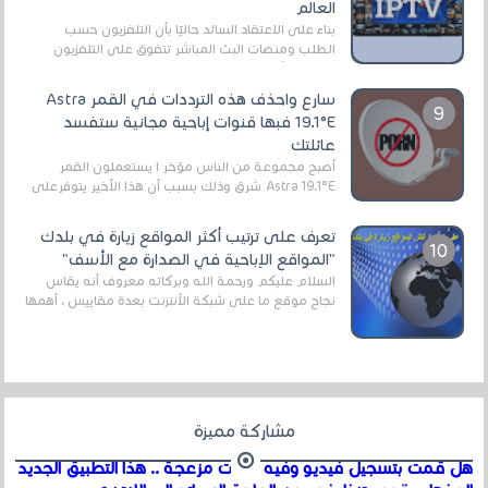
العالم
بناءً على الاعتقاد السائد حاليًا بأن التلفزيون حسب
الطلب ومنصات البث المباشر تتفوق على التلفزيون
الرقمي الأرضي التقليدي، يُعدّ IPTV-org خيار...
سارع واحذف هذه الترددات في القمر Astra
19.1°E فبها قنوات إباحية مجانية ستفسد
عائلتك
أصبح مجموعة من الناس مؤخر ا يستعملون القمر
Astra 19.1°E شرق وذلك بسبب أن هذا الأخير يتوفرعلى
قنوات مميزة جدا تنقل العديد من البرامج اله...
تعرف على ترتيب أكثر المواقع زيارة في بلدك
"المواقع الإباحية في الصدارة مع الأسف"
السلام عليكم ورحمة الله وبركاته معروف أنه يقاس
نجاح موقع ما على شبكة الأنترنت بعدة مقاييس ، أهمها
عداد الزائرين للموقع، ويتم معرفة ذلك في...
مشاركة مميزة
هل قمت بتسجيل فيديو وفيه أصوت مزعجة .. هذا التطبيق الجديد