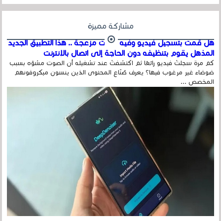
مشاركة مميزة
هل قمت بتسجيل فيديو وفيه أصوت مزعجة .. هذا التطبيق الجديد
المذهل يقوم بتنظيفه دون الحاجة إلى اتصال بالإنترنت
كم مرة سجلتَ فيديو رائعًا ثم اكتشفتَ عند تشغيله أن الصوت مشوّه بسبب
ضوضاء غير مرغوب فيها؟ يعرف صُنّاع المحتوى الذين ينسون ميكروفونهم
المخصص ...