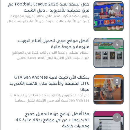
حمل نسخة لعبة Football League 2026 مع
فرق حقيقية للأندرويد .. دليل التثبيت
يتوفر لمجتمع كرة القدم على نظام أندرويد مجموعة
كبيرة من الألعاب عالية الجودة. من الألعاب الرسمية مثل
EA Sports FC 26 (المعروفة سابقًا باسم ...
أفضل موقع عربي لتحميل أفلام التورنت
مترجمة وبجودة عالية
السلام عليكم ورحمة الله وبركاته كثيرة هي المواقع
عبر الأنترنت الغير العربية التي تقدم خدمة تحميل
الأفلام على التورنت ، ومعظم هذه المواقع ل...
يمكنك الآن تثبيت لعبة GTA San Andreas
LITE الخفيفة والأصلية على هاتفك الأندرويد
مجانا
قام أحد المطورين بإطلاق نسخة معدلة من لعبة GTA
San Andreas حيث أخد بعين الإعتبار تقليل مساحة
اللعبة وجعلها خفيفة LITE لهواتف الأندرويد ، وق...
هذا أفضل برنامج جربته لتحميل جميع
الفيديوهات من أي مواقع بدقة عالية 4K
ومميزات خرافية