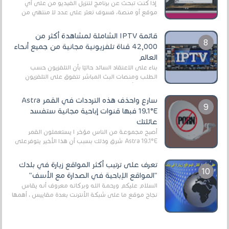
إذا كنت تبحث عن برنامج لتنزيل الفيديو من على أي
موقع أو منصة، فسوف تعثر على عدد لا منتهي من
الروابط الخاصة بالبرامج والتطبيقات في هذا المج...
قائمة IPTV الشاملة لمشاهدة أكثر من
42,000 قناة تلفزيونية مجانية من جميع أنحاء
العالم
بناءً على الاعتقاد السائد حاليًا بأن التلفزيون حسب
الطلب ومنصات البث المباشر تتفوق على التلفزيون
الرقمي الأرضي التقليدي، يُعدّ IPTV-org خيار...
سارع واحذف هذه الترددات في القمر Astra
19.1°E فبها قنوات إباحية مجانية ستفسد
عائلتك
أصبح مجموعة من الناس مؤخر ا يستعملون القمر
Astra 19.1°E شرق وذلك بسبب أن هذا الأخير يتوفرعلى
قنوات مميزة جدا تنقل العديد من البرامج اله...
تعرف على ترتيب أكثر المواقع زيارة في بلدك
"المواقع الإباحية في الصدارة مع الأسف"
السلام عليكم ورحمة الله وبركاته معروف أنه يقاس
نجاح موقع ما على شبكة الأنترنت بعدة مقاييس ، أهمها
عداد الزائرين للموقع، ويتم معرفة ذلك في...