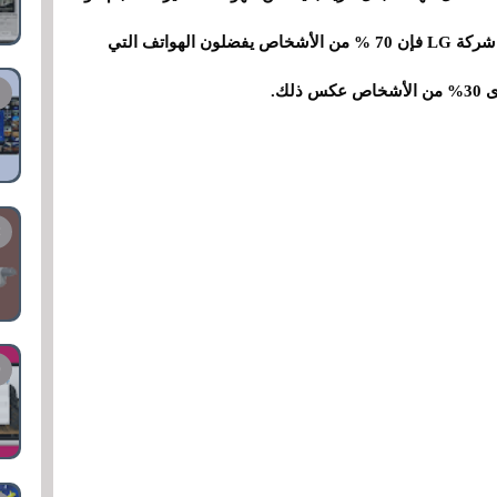
يعطيه متعة و جمالية ، و بحسب تقرير حديث اجرته شركة LG فإن 70 % من الأشخاص يفضلون الهواتف التي
30% من الأشخاص عكس ذلك.