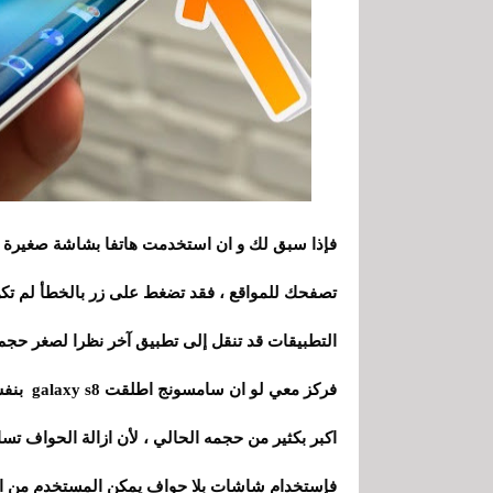
فإذا سبق لك و ان استخدمت هاتفا بشاشة صغيرة 
تصفحك للمواقع
،
فقد تضغط على زر بالخطأ لم تك
التطبيقات قد تنقل إلى تطبيق آخر نظرا لصغر حج
فركز معي لو ان سامسونج اطلقت galaxy s8 بنفس حجم الشاشة الحالي
اكبر بكثير من حجمه الحالي
،
لأن ازالة الحواف تس
فإستخدام شاشات بلا حواف يمكن المستخدم من اس