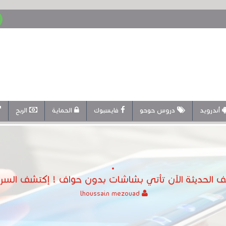
أندرويد
دروس حوحو
فايسبوك
الحماية
الربح
تف الحديثة الآن تأتي بشاشات بدون حواف ! إكتشف السر 
lhoussain mezouad