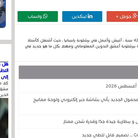
جوجل +
لينكدين
واتساب
إسمي الكامل الحسين مزواد ، مغربي الجنسية ، عمري 42 سنة ، أعيش وأعمل في برشلونة بإسبانيا ، حيث أشتغل كأستاذ
 ببرشلونة أعشق التدوين المعلوماتي ومهتم بكل ما هو جديد في
هل ق
التط
إلى ا
كم مر
مشوّه
الذين
لمحمول الجديد يأتي بشاشة حبر إلكتروني ولوحة مفاتيح