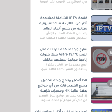
هي المواقع عبر الأنترنت الغير العربية
التي تقدم خدمة تحميل الأفلام على
التورنت ، ومعظم هذه المواقع ل...
قائمة IPTV الشاملة لمشاهدة
أكثر من 42,000 قناة تلفزيونية
مجانية من جميع أنحاء العالم
بناءً على الاعتقاد السائد حاليًا بأن
التلفزيون حسب الطلب ومنصات البث
المباشر تتفوق على التلفزيون الرقمي
الأرضي التقليدي، يُعدّ IPTV-org خيار...
سارع واحذف هذه الترددات في
القمر Astra 19.1°E فبها قنوات
إباحية مجانية ستفسد عائلتك
أصبح مجموعة من الناس مؤخر ا
يستعملون القمر Astra 19.1°E شرق
وذلك بسبب أن هذا الأخير يتوفرعلى
قنوات مميزة جدا تنقل العديد من البرامج
هذا أفضل برنامج جربته لتحميل
اله...
جميع الفيديوهات من أي مواقع
بدقة عالية 4K ومميزات خرافية
إذا كنت تبحث عن برنامج لتنزيل الفيديو
من على أي موقع أو منصة، فسوف
تعثر على عدد لا منتهي من الروابط
الخاصة بالبرامج والتطبيقات في هذا
تعرف على ترتيب أكثر المواقع زيارة