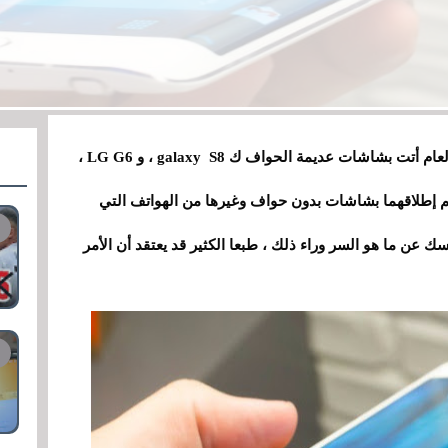
عام
أ
تت بشاشات عديمة الحواف ك galaxy S8
،
و LG G6
،
ين iphone 8 ونوت 8 اللذي سيتم إطلاقهما بشاشات بدون حواف وغيرها من الهواتف التي
ن ما هو السر وراء ذلك ، طبعا الكثير قد يعتقد أن الأمر