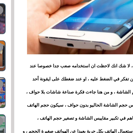
، لا شك انك لاحظت ان استخدامه صعب جدا خصوصا عند
ن تفكر في الضغط عليه
،
او عند ضغطك
على
ايقونة أحد
م الشاشة
،
و من هنا جاءت فكرة صناعة شاشات بلا حواف ،
و بدون حواف
،
سيكون حجم الهاتف
اهم في تكبير مقاييس الشاشة و تصغير حجم الهاتف
،
تعمال الهاتف بكل حرية بعيدا عن الهواتف صغيرة الحجم
،
و