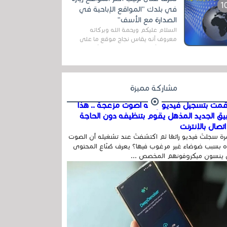
المج...
في بلدك "المواقع الإباحية في
الصدارة مع الأسف"
السلام عليكم ورحمة الله وبركاته
معروف أنه يقاس نجاح موقع ما على
شبكة الأنترنت بعدة مقاييس ، أهمها
عداد الزائرين للموقع، ويتم معرفة ذلك
في...
مشاركة مميزة
مت بتسجيل فيديو وفيه أصوت مزعجة .. هذا
بيق الجديد المذهل يقوم بتنظيفه دون الحاجة
تصال بالإنترنت
ة سجلتَ فيديو رائعًا ثم اكتشفتَ عند تشغيله أن الصوت
 بسبب ضوضاء غير مرغوب فيها؟ يعرف صُنّاع المحتوى
 ينسون ميكروفونهم المخصص ...