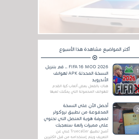
أكثر المواضيع مشاهدة هذا الأسبوع
FIFA 16 MOD 2026 .. قم بتنزيل
النسخة المحدثة APK لهواتف
الأندرويد
هناك بالفعل بعض ألعاب كرة القدم
للهواتف المحمولة التي يمكنك لعبها
رسميًا بتشكيلات مُحدثة لموسم
2025/2026v ومثال على ذلك ألعاب
أحصل الآن على النسخة
مثل EA Sports ...
المدفوعة من تطبيق تروكولر
لمعرفة هوية المتصل التي تحتوي
على مميزات رائعة ستعجبك
أصبح تطبيق Truecaller غني عن
التعريف ويتم إستخدامه من قبل الكثيرين