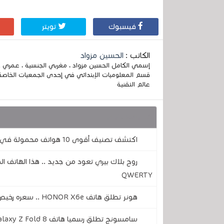
فيسبوك
تويتر
الكاتب :
الحسين مزواد
قسم المعلوميات الإبتدائي في إحدى الجمعيات الخاصة
عالم التقنية
قد يهمك أيضا :
اكتشف تصنيف أقوى 10 هواتف محمولة في أغسطس 2026
روح بلاك بيري تعود من جديد .. هذا الهاتف ا
QWERTY
هونر تطلق هاتف HONOR X6e .. سعره رخيص و ببطارية جيدة جدًا وقدرة شحن ممتاز
سامسونج تطلق رسميا هاتف Galaxy Z Fold 8 .. تصميم قابل للطي جديد