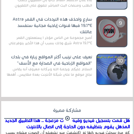
الطلب ومنصات البث المباشر تتفوق على التلفزيون
الرقمي الأرضي التقليدي، يُعدّ IPTV-org خيار...
سارع واحذف هذه الترددات في القمر Astra
19.1°E فبها قنوات إباحية مجانية ستفسد
عائلتك
أصبح مجموعة من الناس مؤخر ا يستعملون القمر
Astra 19.1°E شرق وذلك بسبب أن هذا الأخير يتوفرعلى
قنوات مميزة جدا تنقل العديد من البرامج اله...
تعرف على ترتيب أكثر المواقع زيارة في بلدك
"المواقع الإباحية في الصدارة مع الأسف"
السلام عليكم ورحمة الله وبركاته معروف أنه يقاس
نجاح موقع ما على شبكة الأنترنت بعدة مقاييس ، أهمها
عداد الزائرين للموقع، ويتم معرفة ذلك في...
مشاركة مميزة
هل قمت بتسجيل فيديو وفيه أصوت مزعجة .. هذا التطبيق الجديد
المذهل يقوم بتنظيفه دون الحاجة إلى اتصال بالإنترنت
كم مرة سجلتَ فيديو رائعًا ثم اكتشفتَ عند تشغيله أن الصوت مشوّه بسبب