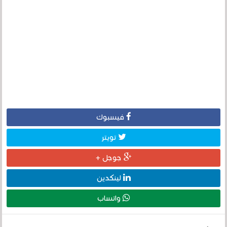
فيسبوك
تويتر
جوجل +
لينكدين
واتساب