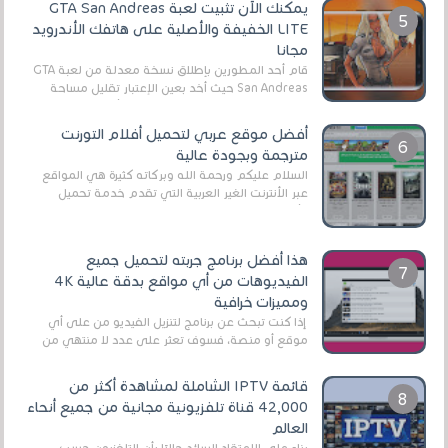
يمكنك الآن تثبيت لعبة GTA San Andreas
LITE الخفيفة والأصلية على هاتفك الأندرويد
مجانا
قام أحد المطورين بإطلاق نسخة معدلة من لعبة GTA
San Andreas حيث أخد بعين الإعتبار تقليل مساحة
اللعبة وجعلها خفيفة LITE لهواتف الأندرويد ، وق...
أفضل موقع عربي لتحميل أفلام التورنت
مترجمة وبجودة عالية
السلام عليكم ورحمة الله وبركاته كثيرة هي المواقع
عبر الأنترنت الغير العربية التي تقدم خدمة تحميل
الأفلام على التورنت ، ومعظم هذه المواقع ل...
هذا أفضل برنامج جربته لتحميل جميع
الفيديوهات من أي مواقع بدقة عالية 4K
ومميزات خرافية
إذا كنت تبحث عن برنامج لتنزيل الفيديو من على أي
موقع أو منصة، فسوف تعثر على عدد لا منتهي من
الروابط الخاصة بالبرامج والتطبيقات في هذا المج...
قائمة IPTV الشاملة لمشاهدة أكثر من
42,000 قناة تلفزيونية مجانية من جميع أنحاء
العالم
بناءً على الاعتقاد السائد حاليًا بأن التلفزيون حسب