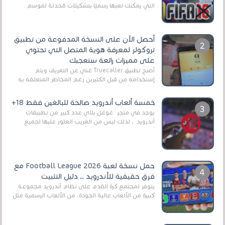
التي يمكنك لعبها رسميًا بتشكيلات مُحدثة لموسم
2025/2026v ومثال على ذلك ألعاب مثل EA Sports ...
أحصل الآن على النسخة المدفوعة من تطبيق
تروكولر لمعرفة هوية المتصل التي تحتوي
على مميزات رائعة ستعجبك
أصبح تطبيق Truecaller غني عن التعريف ويتم
إستخدامه من قبل الكثيرين رغم المخاطر المتعلقه به
وذلك من أجل التخلص من المضايقات الكثيرة في
العال...
خمسة ألعاب أندرويد صالحة للبالغين فقط 18+
يوجد في متجر غوغل بلاي عدد كبير من تطبيقات
أندرويد ، لذلك ليس من الغريب العثور عليها لجميع
أنواع الجماهير. هذه المرة نقدم 5 ألعاب أند...
حمل نسخة لعبة Football League 2026 مع
فرق حقيقية للأندرويد .. دليل التثبيت
يتوفر لمجتمع كرة القدم على نظام أندرويد مجموعة
كبيرة من الألعاب عالية الجودة. من الألعاب الرسمية مثل
EA Sports FC 26 (المعروفة سابقًا باسم ...