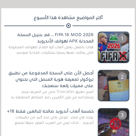
أكثر المواضيع مشاهدة هذا الأسبوع
FIFA 16 MOD 2026 .. قم بتنزيل النسخة
المحدثة APK لهواتف الأندرويد
هناك بالفعل بعض ألعاب كرة القدم للهواتف المحمولة
التي يمكنك لعبها رسميًا بتشكيلات مُحدثة لموسم
2025/2026v ومثال على ذلك ألعاب مثل EA Sports ...
أحصل الآن على النسخة المدفوعة من تطبيق
تروكولر لمعرفة هوية المتصل التي تحتوي
على مميزات رائعة ستعجبك
أصبح تطبيق Truecaller غني عن التعريف ويتم
إستخدامه من قبل الكثيرين رغم المخاطر المتعلقه به
وذلك من أجل التخلص من المضايقات الكثيرة في
العال...
خمسة ألعاب أندرويد صالحة للبالغين فقط 18+
يوجد في متجر غوغل بلاي عدد كبير من تطبيقات
أندرويد ، لذلك ليس من الغريب العثور عليها لجميع
أنواع الجماهير. هذه المرة نقدم 5 ألعاب أند...