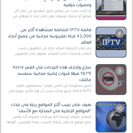
ومميزات خرافية
إذا كنت تبحث عن برنامج لتنزيل الفيديو من على أي
موقع أو منصة، فسوف تعثر على عدد لا منتهي من
الروابط الخاصة بالبرامج والتطبيقات في هذا المج...
قائمة IPTV الشاملة لمشاهدة أكثر من
42,000 قناة تلفزيونية مجانية من جميع أنحاء
العالم
بناءً على الاعتقاد السائد حاليًا بأن التلفزيون حسب
الطلب ومنصات البث المباشر تتفوق على التلفزيون
الرقمي الأرضي التقليدي، يُعدّ IPTV-org خيار...
سارع واحذف هذه الترددات في القمر Astra
19.1°E فبها قنوات إباحية مجانية ستفسد
عائلتك
أصبح مجموعة من الناس مؤخر ا يستعملون القمر
Astra 19.1°E شرق وذلك بسبب أن هذا الأخير يتوفرعلى
قنوات مميزة جدا تنقل العديد من البرامج اله...
تعرف على ترتيب أكثر المواقع زيارة في بلدك
"المواقع الإباحية في الصدارة مع الأسف"
السلام عليكم ورحمة الله وبركاته معروف أنه يقاس
نجاح موقع ما على شبكة الأنترنت بعدة مقاييس ، أهمها
عداد الزائرين للموقع، ويتم معرفة ذلك في...