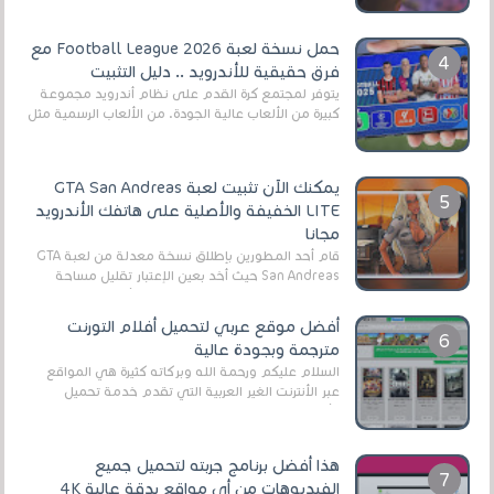
حمل نسخة لعبة Football League 2026 مع
فرق حقيقية للأندرويد .. دليل التثبيت
يتوفر لمجتمع كرة القدم على نظام أندرويد مجموعة
كبيرة من الألعاب عالية الجودة. من الألعاب الرسمية مثل
EA Sports FC 26 (المعروفة سابقًا باسم ...
يمكنك الآن تثبيت لعبة GTA San Andreas
LITE الخفيفة والأصلية على هاتفك الأندرويد
مجانا
قام أحد المطورين بإطلاق نسخة معدلة من لعبة GTA
San Andreas حيث أخد بعين الإعتبار تقليل مساحة
اللعبة وجعلها خفيفة LITE لهواتف الأندرويد ، وق...
أفضل موقع عربي لتحميل أفلام التورنت
مترجمة وبجودة عالية
السلام عليكم ورحمة الله وبركاته كثيرة هي المواقع
عبر الأنترنت الغير العربية التي تقدم خدمة تحميل
الأفلام على التورنت ، ومعظم هذه المواقع ل...
هذا أفضل برنامج جربته لتحميل جميع
الفيديوهات من أي مواقع بدقة عالية 4K