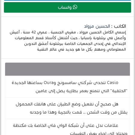
واتساب
الكاتب :
الحسين مزواد
إسمي الكامل الحسين مزواد ، مغربي الجنسية ، عمري 42 سنة ، أعيش
وأعمل في برشلونة بإسبانيا ، حيث أشتغل كأستاذ قسم المعلوميات
الإبتدائي في إحدى الجمعيات الخاصة ببرشلونة أعشق التدوين
المعلوماتي ومهتم بكل ما هو جديد في عالم التقنية
قد يهمك أيضا :
Casio تتحدى شركتي سامسونج وOura بساعتها الجديدة
"الحلقية" التي تتمتع بعمر بطارية يصل إلى عامين
هل صحيح أن تفعيل وضع الطيران على هاتفك المحمول
يقلل من وقت الشحن .. قمت بالتجربة وهذا ما وجدته
علامات تدل على أن شبكة الواي فاي الخاصة بك مكتظة
وتحتاج إلى إجراء بعض التغييرات