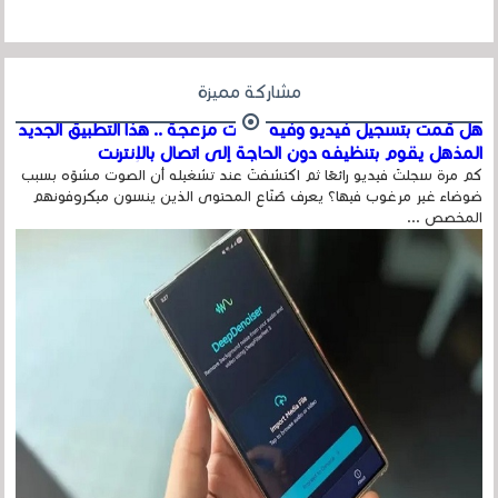
مشاركة مميزة
هل قمت بتسجيل فيديو وفيه أصوت مزعجة .. هذا التطبيق الجديد
المذهل يقوم بتنظيفه دون الحاجة إلى اتصال بالإنترنت
كم مرة سجلتَ فيديو رائعًا ثم اكتشفتَ عند تشغيله أن الصوت مشوّه بسبب
ضوضاء غير مرغوب فيها؟ يعرف صُنّاع المحتوى الذين ينسون ميكروفونهم
المخصص ...