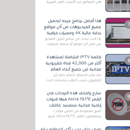
هي المواقع عبر الأنترنت الغير العربية
التي تقدم خدمة تحميل الأفلام على
التورنت ، ومعظم هذه المواقع ل...
هذا أفضل برنامج جربته لتحميل
جميع الفيديوهات من أي مواقع
بدقة عالية 4K ومميزات خرافية
إذا كنت تبحث عن برنامج لتنزيل الفيديو
من على أي موقع أو منصة، فسوف
تعثر على عدد لا منتهي من الروابط
الخاصة بالبرامج والتطبيقات في هذا
قائمة IPTV الشاملة لمشاهدة
المج...
أكثر من 42,000 قناة تلفزيونية
مجانية من جميع أنحاء العالم
بناءً على الاعتقاد السائد حاليًا بأن
التلفزيون حسب الطلب ومنصات البث
المباشر تتفوق على التلفزيون الرقمي
الأرضي التقليدي، يُعدّ IPTV-org خيار...
سارع واحذف هذه الترددات في
القمر Astra 19.1°E فبها قنوات
إباحية مجانية ستفسد عائلتك
أصبح مجموعة من الناس مؤخر ا
يستعملون القمر Astra 19.1°E شرق
وذلك بسبب أن هذا الأخير يتوفرعلى
قنوات مميزة جدا تنقل العديد من البرامج
تعرف على ترتيب أكثر المواقع زيارة