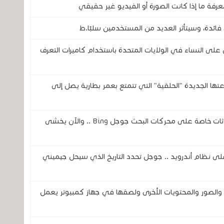
رفة ما إذا كانت الصورة أو الفيديو غير حقيقي
فائدة، وسيتأثر العديد من المستخدمين سلبًا.ط
 النساء في الولايات المتحدة باستخدام كاميرات التعرف
تحدى شركتي سامسونج وOura بساعتها الجديدة "الحلقية" التي تتمتع بعمر بطارية يصل إلى
ثغرة في الذكاء الاصطناعي تكشف عن محادثات خاصة على محركات البحث جوجل Bing .. والآن يخشى
اً لمساعد جوجل ( Google Assistant) على نظام أندرويد .. جوجل تحدد التاريخ الذي سيحل جيميني
صور والمحتويات الأخرى ولصقها في جهاز كمبيوتر يعمل