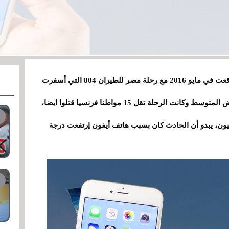
قد يكون معظمكم على علم بتحطم الطائرة التي وقعت في مايو 2016 مع رحلة مصر للطيران 804 التي أسفرت
عن وفاة 66 راكبا بعد هبوط الطائرة في البحر الأبيض المتوسط وكانت الرحلة تقل 15 مواطنا فرنسيا قتلوا ايضا،
يون، يبدو أن الحادث كان بسبب هاتف أيفون إرتفعت درجة