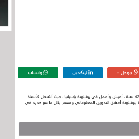
جوجل +
لينكدين
واتساب
إسمي الكامل الحسين مزواد ، مغربي الجنسية ، عمري 42 سنة ، أعيش وأعمل في برشلونة بإسبانيا ، حيث أشتغل كأستاذ
 ببرشلونة أعشق التدوين المعلوماتي ومهتم بكل ما هو جديد في