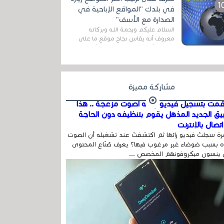
اله...
في بلدك "المواقع الإباحية في
الصدارة مع الأسف"
السلام عليكم ورحمة الله وبركاته
معروف أنه يقاس نجاح موقع ما على
شبكة الأنترنت بعدة مقاييس ، أهمها
عداد الزائرين للموقع، ويتم معرفة ذلك
في...
مشاركة مميزة
مت بتسجيل فيديو وفيه أصوت مزعجة .. هذا
بيق الجديد المذهل يقوم بتنظيفه دون الحاجة
تصال بالإنترنت
ة سجلتَ فيديو رائعًا ثم اكتشفتَ عند تشغيله أن الصوت
 بسبب ضوضاء غير مرغوب فيها؟ يعرف صُنّاع المحتوى
 ينسون ميكروفونهم المخصص ...