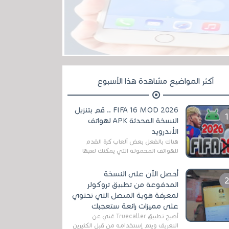
أكثر المواضيع مشاهدة هذا الأسبوع
FIFA 16 MOD 2026 .. قم بتنزيل
النسخة المحدثة APK لهواتف
الأندرويد
هناك بالفعل بعض ألعاب كرة القدم
للهواتف المحمولة التي يمكنك لعبها
رسميًا بتشكيلات مُحدثة لموسم
2025/2026v ومثال على ذلك ألعاب
أحصل الآن على النسخة
مثل EA Sports ...
المدفوعة من تطبيق تروكولر
لمعرفة هوية المتصل التي تحتوي
على مميزات رائعة ستعجبك
أصبح تطبيق Truecaller غني عن
التعريف ويتم إستخدامه من قبل الكثيرين