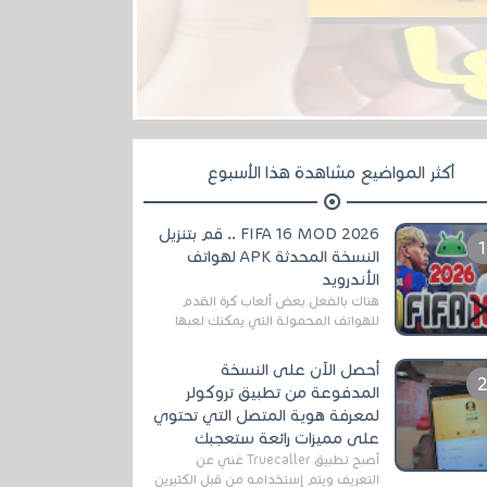
أكثر المواضيع مشاهدة هذا الأسبوع
FIFA 16 MOD 2026 .. قم بتنزيل
النسخة المحدثة APK لهواتف
الأندرويد
هناك بالفعل بعض ألعاب كرة القدم
للهواتف المحمولة التي يمكنك لعبها
رسميًا بتشكيلات مُحدثة لموسم
2025/2026v ومثال على ذلك ألعاب
أحصل الآن على النسخة
مثل EA Sports ...
المدفوعة من تطبيق تروكولر
لمعرفة هوية المتصل التي تحتوي
على مميزات رائعة ستعجبك
أصبح تطبيق Truecaller غني عن
التعريف ويتم إستخدامه من قبل الكثيرين