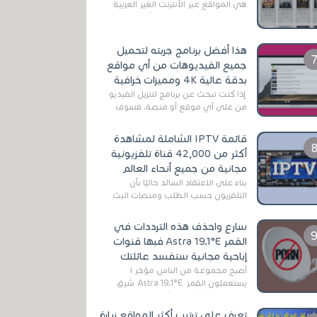
هي المواقع عبر الأنترنت الغير العربية
التي تقدم خدمة تحميل الأفلام على
التورنت ، ومعظم هذه المواقع ل...
هذا أفضل برنامج جربته لتحميل
جميع الفيديوهات من أي مواقع
بدقة عالية 4K ومميزات خرافية
إذا كنت تبحث عن برنامج لتنزيل الفيديو
من على أي موقع أو منصة، فسوف
تعثر على عدد لا منتهي من الروابط
الخاصة بالبرامج والتطبيقات في هذا
قائمة IPTV الشاملة لمشاهدة
المج...
أكثر من 42,000 قناة تلفزيونية
مجانية من جميع أنحاء العالم
بناءً على الاعتقاد السائد حاليًا بأن
التلفزيون حسب الطلب ومنصات البث
المباشر تتفوق على التلفزيون الرقمي
الأرضي التقليدي، يُعدّ IPTV-org خيار...
سارع واحذف هذه الترددات في
القمر Astra 19.1°E فبها قنوات
إباحية مجانية ستفسد عائلتك
أصبح مجموعة من الناس مؤخر ا
يستعملون القمر Astra 19.1°E شرق
وذلك بسبب أن هذا الأخير يتوفرعلى
قنوات مميزة جدا تنقل العديد من البرامج
تعرف على ترتيب أكثر المواقع زيارة