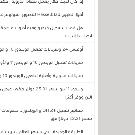
إذا كان لديك جهاز يعمل بنظام أندرويد ، فهذ
أخيرًا! تطبيق Hasselblad للتصوير الفوتوغرافي متوفر الآن على نظام أندرويد ليغير كاميرتك إلى الأبد
هل قمت بتسجيل فيديو وفيه أصوت مزعجة .. ه
اتصال بالإنترنت
أوفيس 24 وسريالات تفعيل الويندوز 10 و الويندوز 11 بأسعار رخيصة ستفاجئك .. سارع واستغل الفرصة
سريالات تفعيل الويندوز 10 و الويندوز11 والأوفيس بتخفيظات كبيرة جدا بمناسبة عيد الفصح
سريالات قانونية وأصلية لتفعيل الويندوز 10 والويندوز 11 وبرامج الأوفيس
ويندوز 11 برو بسعر 25.01
الآن ووفر أكثر!
بسعر 23.31 دولارًا فق
الطريقة الجديدة التي ستبهر العالم ، تثبيت