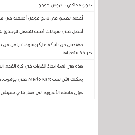
بدون محاكي .. دروس حوحو
أعظم تطبيق في تاريخ غوغل أطلقته قبل قلي
أحصل على سريالات أصلية لتفعيل الويندوز 10 و 11 برامج الـ Office مدى الحياة من URcdkey
طريقة تشغيلها
هذه هي لعبة اتخاذ القرارات في كرة القدم الت
يمكنك الآن لعب Mario Kart على يوتيوب، ولست بحاجة إلى جهاز نينتندو سويتش
حوّل هاتفك الأندرويد إلى جهاز بلاي ستيشن 2 .. أفضل مشغل ومحاكي بلاي ستيشن 2