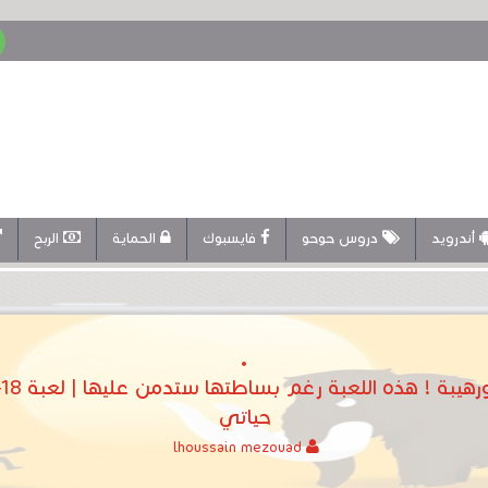
أندرويد
دروس حوحو
فايسبوك
الحماية
الربح
ا
حياتي
lhoussain mezouad