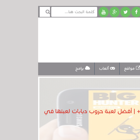
مواقع
ألعاب
برامج
لدرس : أفضل 10 ألعاب أندرويد جديدة ورهيبة ! هذه اللعبة رغم بساطتها ستدمن عليها | لعبة 18+ | أفضل لعبة حروب دبابات لعبتها في