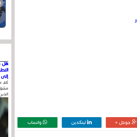
J
هل ق
التط
إلى ا
كم مر
مشوّه
الذين
جوجل +
لينكدين
واتساب