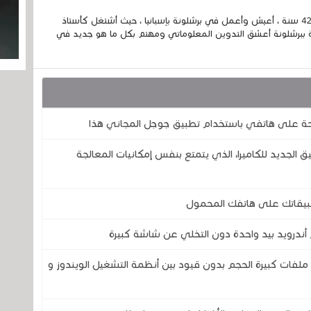
إسمي الكامل الحسين مزواد ، مغربي الجنسية ، عمري 42 سنة ، أعيش وأعمل في برشلونة بإسبانيا ، حيث أشتغل كأستاذ
 ببرشلونة أعشق التدوين المعلوماتي ومهتم بكل ما هو جديد في
 تطبيق GCam ؟ هذا التطبيق الجديد للكاميرا، الذي يتمتع بنفس إمكانيات المعالجة
أندرويد بيد واحدة دون التخلي عن شاشة كبيرة
ملفات كبيرة الحجم بدون قيود بين أنظمة التشغيل الويندوز و