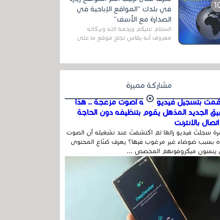
اله...
في بلدك "المواقع الإباحية في
الصدارة مع الأسف"
السلام عليكم ورحمة الله وبركاته
معروف أنه يقاس نجاح موقع ما على
شبكة الأنترنت بعدة مقاييس ، أهمها
عداد الزائرين للموقع، ويتم معرفة ذلك
في...
مشاركة مميزة
مت بتسجيل فيديو وفيه أصوت مزعجة .. هذا
بيق الجديد المذهل يقوم بتنظيفه دون الحاجة
تصال بالإنترنت
ة سجلتَ فيديو رائعًا ثم اكتشفتَ عند تشغيله أن الصوت
 بسبب ضوضاء غير مرغوب فيها؟ يعرف صُنّاع المحتوى
 ينسون ميكروفونهم المخصص ...