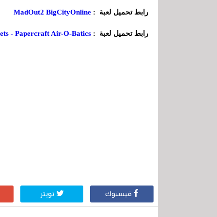
رابط تحميل لعبة :
MadOut2 BigCityOnline
رابط تحميل لعبة :
ets - Papercraft Air-O-Batics
فيسبوك
تويتر