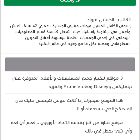
واتساب
الكاتب :
الحسين مزواد
إسمي الكامل الحسين مزواد ، مغربي الجنسية ، عمري 42 سنة ، أعيش
وأعمل في برشلونة بإسبانيا ، حيث أشتغل كأستاذ قسم المعلوميات
الإبتدائي في إحدى الجمعيات الخاصة ببرشلونة أعشق التدوين
المعلوماتي ومهتم بكل ما هو جديد في عالم التقنية
قد يهمك أيضا :
3 مواقع لاختيار جميع المسلسلات والأفلام المتوفرة على
نيتفليكس وDisney وPrime Video والمزيد
هذا الموقع سيخبرك إذا كانت غوغل تتجسس عليك في
المتصفح الذي تستعمله أو لا
موقع عبارة عن كنز يقدمه الإتحاد الأوروبي .. تعلم أي لغة
وأي شئ يخطر في بالك