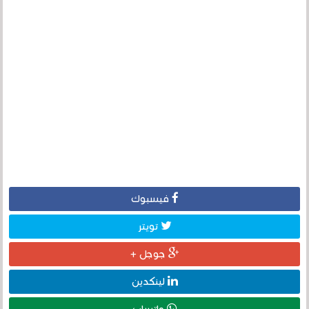
فيسبوك
تويتر
جوجل +
لينكدين