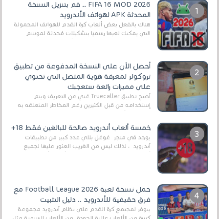
FIFA 16 MOD 2026 .. قم بتنزيل النسخة
المحدثة APK لهواتف الأندرويد
هناك بالفعل بعض ألعاب كرة القدم للهواتف المحمولة
التي يمكنك لعبها رسميًا بتشكيلات مُحدثة لموسم
2025/2026v ومثال على ذلك ألعاب مثل EA Sports ...
أحصل الآن على النسخة المدفوعة من تطبيق
تروكولر لمعرفة هوية المتصل التي تحتوي
على مميزات رائعة ستعجبك
أصبح تطبيق Truecaller غني عن التعريف ويتم
إستخدامه من قبل الكثيرين رغم المخاطر المتعلقه به
وذلك من أجل التخلص من المضايقات الكثيرة في
العال...
خمسة ألعاب أندرويد صالحة للبالغين فقط 18+
يوجد في متجر غوغل بلاي عدد كبير من تطبيقات
أندرويد ، لذلك ليس من الغريب العثور عليها لجميع
أنواع الجماهير. هذه المرة نقدم 5 ألعاب أند...
حمل نسخة لعبة Football League 2026 مع
فرق حقيقية للأندرويد .. دليل التثبيت
يتوفر لمجتمع كرة القدم على نظام أندرويد مجموعة
كبيرة من الألعاب عالية الجودة. من الألعاب الرسمية مثل