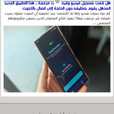
هل قمت بتسجيل فيديو وفيه أصوت مزعجة .. هذا التطبيق الجديد
المذهل يقوم بتنظيفه دون الحاجة إلى اتصال بالإنترنت
كم مرة سجلتَ فيديو رائعًا ثم اكتشفتَ عند تشغيله أن الصوت مشوّه بسبب
ضوضاء غير مرغوب فيها؟ يعرف صُنّاع المحتوى الذين ينسون ميكروفونهم
المخصص ...