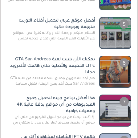
EA Sports FC 26 (المعروفة سابقًا باسم ...
أفضل موقع عربي لتحميل أفلام التورنت
مترجمة وبجودة عالية
السلام عليكم ورحمة الله وبركاته كثيرة هي المواقع
عبر الأنترنت الغير العربية التي تقدم خدمة تحميل
الأفلام على التورنت ، ومعظم هذه المواقع ل...
يمكنك الآن تثبيت لعبة GTA San Andreas
LITE الخفيفة والأصلية على هاتفك الأندرويد
مجانا
قام أحد المطورين بإطلاق نسخة معدلة من لعبة GTA
San Andreas حيث أخد بعين الإعتبار تقليل مساحة
اللعبة وجعلها خفيفة LITE لهواتف الأندرويد ، وق...
هذا أفضل برنامج جربته لتحميل جميع
الفيديوهات من أي مواقع بدقة عالية 4K
ومميزات خرافية
إذا كنت تبحث عن برنامج لتنزيل الفيديو من على أي
موقع أو منصة، فسوف تعثر على عدد لا منتهي من
الروابط الخاصة بالبرامج والتطبيقات في هذا المج...
قائمة IPTV الشاملة لمشاهدة أكثر من