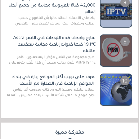
42,000 قناة تلفزيونية مجانية من جميع أنحاء
العالم
بناءً على الاعتقاد السائد حاليًا بأن التلفزيون حسب
الطلب ومنصات البث المباشر تتفوق على التلفزيون
الرقمي الأرضي التقليدي، يُعدّ IPTV-org خيار...
سارع واحذف هذه الترددات في القمر Astra
19.1°E فبها قنوات إباحية مجانية ستفسد
عائلتك
أصبح مجموعة من الناس مؤخر ا يستعملون القمر
Astra 19.1°E شرق وذلك بسبب أن هذا الأخير يتوفرعلى
قنوات مميزة جدا تنقل العديد من البرامج اله...
تعرف على ترتيب أكثر المواقع زيارة في بلدك
"المواقع الإباحية في الصدارة مع الأسف"
السلام عليكم ورحمة الله وبركاته معروف أنه يقاس
نجاح موقع ما على شبكة الأنترنت بعدة مقاييس ، أهمها
عداد الزائرين للموقع، ويتم معرفة ذلك في...
مشاركة مميزة