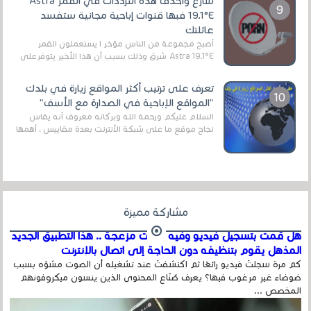
سارع واحذف هذه الترددات في القمر Astra
19.1°E فبها قنوات إباحية مجانية ستفسد
عائلتك
أصبح مجموعة من الناس مؤخر ا يستعملون القمر
Astra 19.1°E شرق وذلك بسبب أن هذا الأخير يتوفرعلى
قنوات مميزة جدا تنقل العديد من البرامج اله...
تعرف على ترتيب أكثر المواقع زيارة في بلدك
"المواقع الإباحية في الصدارة مع الأسف"
السلام عليكم ورحمة الله وبركاته معروف أنه يقاس
نجاح موقع ما على شبكة الأنترنت بعدة مقاييس ، أهمها
عداد الزائرين للموقع، ويتم معرفة ذلك في...
مشاركة مميزة
هل قمت بتسجيل فيديو وفيه أصوت مزعجة .. هذا التطبيق الجديد
المذهل يقوم بتنظيفه دون الحاجة إلى اتصال بالإنترنت
كم مرة سجلتَ فيديو رائعًا ثم اكتشفتَ عند تشغيله أن الصوت مشوّه بسبب
ضوضاء غير مرغوب فيها؟ يعرف صُنّاع المحتوى الذين ينسون ميكروفونهم
المخصص ...