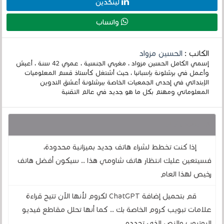
لينكدين
واتساب
الكاتب :
الحسين مزواد
إسمي الكامل الحسين مزواد ، مغربي الجنسية ، عمري 42 سنة ، أعيش
وأعمل في برشلونة بإسبانيا ، حيث أشتغل كأستاذ قسم المعلوميات
الإبتدائي في إحدى الجمعيات الخاصة ببرشلونة أعشق التدوين
المعلوماتي ومهتم بكل ما هو جديد في عالم التقنية
قد يهمك أيضا :
إذا كنت تخطط لشراء هاتف جديد بميزانية محدودة،
فسيتعين عليك انتظار هاتف شاومي هذا .. سيكون أفضل هاتف
رخيص لهذا العام
قم بتحميل إضافة ChatGPT لكروم لأنها الآن تتيح قراءة
علامات تبويب كروم الخاصة بك .. كما أنها تحلل مقاطع فيديو
اليوتيوب والنص الذي تحدده