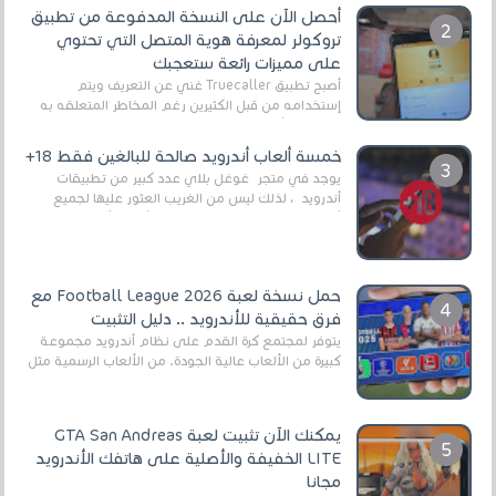
أحصل الآن على النسخة المدفوعة من تطبيق
تروكولر لمعرفة هوية المتصل التي تحتوي
على مميزات رائعة ستعجبك
أصبح تطبيق Truecaller غني عن التعريف ويتم
إستخدامه من قبل الكثيرين رغم المخاطر المتعلقه به
وذلك من أجل التخلص من المضايقات الكثيرة في
العال...
خمسة ألعاب أندرويد صالحة للبالغين فقط 18+
يوجد في متجر غوغل بلاي عدد كبير من تطبيقات
أندرويد ، لذلك ليس من الغريب العثور عليها لجميع
أنواع الجماهير. هذه المرة نقدم 5 ألعاب أند...
حمل نسخة لعبة Football League 2026 مع
فرق حقيقية للأندرويد .. دليل التثبيت
يتوفر لمجتمع كرة القدم على نظام أندرويد مجموعة
كبيرة من الألعاب عالية الجودة. من الألعاب الرسمية مثل
EA Sports FC 26 (المعروفة سابقًا باسم ...
يمكنك الآن تثبيت لعبة GTA San Andreas
LITE الخفيفة والأصلية على هاتفك الأندرويد
مجانا