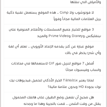
والأمراض التي تنقلها
لا فوتوشوب ولا Gimp .. هذه الموقع يستعمل تقنية ذكية
يزيل العلامات المائية مجاناً وفوراً
3 مواقع لاختيار جميع المسلسلات والأفلام المتوفرة على
نيتفليكس وDisney وPrime Video والمزيد
موقع عبارة عن كنز يقدمه الإتحاد الأوروبي .. تعلم أي لغة
وأي شئ يخطر في بالك
أفضل 7 مواقع لتنزيل صور GIF لاستعمالها في محادثات
واتساب وفيسبوك مجانًا
لماذا يعتبر TikVultix الخيار الأذكى لتحميل فيديوهات تيك
توك بجودة HD وبدون علامة مائية؟
هل صحيح أن تفعيل وضع الطيران على هاتفك المحمول
يقلل من وقت الشحن .. قمت بالتجربة وهذا ما وجدته