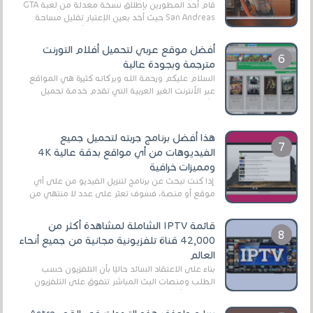
قام أحد المطورين بإطلاق نسخة معدلة من لعبة GTA
San Andreas حيث أخد بعين الإعتبار تقليل مساحة
اللعبة وجعلها خفيفة LITE لهواتف الأندرويد ، وق...
أفضل موقع عربي لتحميل أفلام التورنت
مترجمة وبجودة عالية
السلام عليكم ورحمة الله وبركاته كثيرة هي المواقع
عبر الأنترنت الغير العربية التي تقدم خدمة تحميل
الأفلام على التورنت ، ومعظم هذه المواقع ل...
هذا أفضل برنامج جربته لتحميل جميع
الفيديوهات من أي مواقع بدقة عالية 4K
ومميزات خرافية
إذا كنت تبحث عن برنامج لتنزيل الفيديو من على أي
موقع أو منصة، فسوف تعثر على عدد لا منتهي من
الروابط الخاصة بالبرامج والتطبيقات في هذا المج...
قائمة IPTV الشاملة لمشاهدة أكثر من
42,000 قناة تلفزيونية مجانية من جميع أنحاء
العالم
بناءً على الاعتقاد السائد حاليًا بأن التلفزيون حسب
الطلب ومنصات البث المباشر تتفوق على التلفزيون
الرقمي الأرضي التقليدي، يُعدّ IPTV-org خيار...