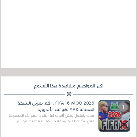
أكثر المواضيع مشاهدة هذا الأسبوع
FIFA 16 MOD 2026 .. قم بتنزيل النسخة
المحدثة APK لهواتف الأندرويد
هناك بالفعل بعض ألعاب كرة القدم للهواتف المحمولة
التي يمكنك لعبها رسميًا بتشكيلات مُحدثة لموسم
2025/2026v ومثال على ذلك ألعاب مثل EA Sports ...