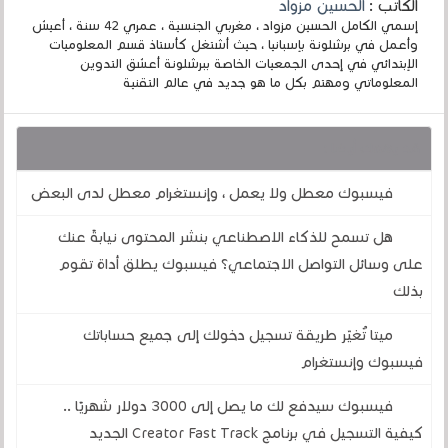
الكاتب :
الحسين مزواد
إسمي الكامل الحسين مزواد ، مغربي الجنسية ، عمري 42 سنة ، أعيش
وأعمل في برشلونة بإسبانيا ، حيث أشتغل كأستاذ قسم المعلوميات
الإبتدائي في إحدى الجمعيات الخاصة ببرشلونة أعشق التدوين
المعلوماتي ومهتم بكل ما هو جديد في عالم التقنية
قد يهمك أيضا :
فيسبوك معطل ولا يعمل ، وإنستغرام معطل لدى البعض
هل تسمح للذكاء الاصطناعي بنشر المحتوى نيابةً عنك
على وسائل التواصل الاجتماعي؟ فيسبوك يطلق أداة تقوم
بذلك
ميتا تُغيّر طريقة تسجيل دخولك إلى جميع حساباتك
فيسبوك وإنستغرام
فيسبوك سيدفع لك ما يصل إلى 3000 دولار شهريًا ..
كيفية التسجيل في برنامج Creator Fast Track الجديد