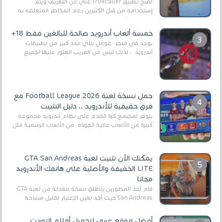
أصبح تطبيق Truecaller غني عن التعريف ويتم
إستخدامه من قبل الكثيرين رغم المخاطر المتعلقه به
وذلك من أجل التخلص من المضايقات الكثيرة في
العال...
خمسة ألعاب أندرويد صالحة للبالغين فقط 18+
يوجد في متجر غوغل بلاي عدد كبير من تطبيقات
أندرويد ، لذلك ليس من الغريب العثور عليها لجميع
أنواع الجماهير. هذه المرة نقدم 5 ألعاب أند...
حمل نسخة لعبة Football League 2026 مع
فرق حقيقية للأندرويد .. دليل التثبيت
يتوفر لمجتمع كرة القدم على نظام أندرويد مجموعة
كبيرة من الألعاب عالية الجودة. من الألعاب الرسمية مثل
EA Sports FC 26 (المعروفة سابقًا باسم ...
يمكنك الآن تثبيت لعبة GTA San Andreas
LITE الخفيفة والأصلية على هاتفك الأندرويد
مجانا
قام أحد المطورين بإطلاق نسخة معدلة من لعبة GTA
San Andreas حيث أخد بعين الإعتبار تقليل مساحة
اللعبة وجعلها خفيفة LITE لهواتف الأندرويد ، وق...
أفضل موقع عربي لتحميل أفلام التورنت