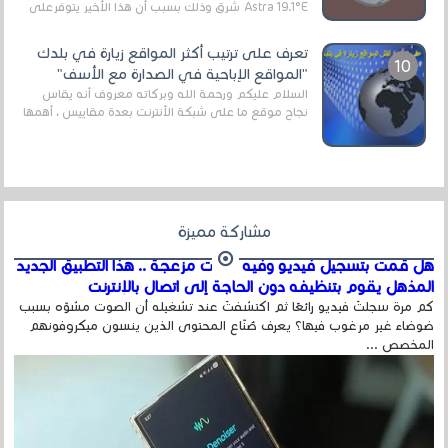
Astra 19.1°E شرق وذلك بسبب أن هذا الأخير يتوفرعلى
قنوات مميزة جدا تنقل العديد من البرامج اله...
تعرف على ترتيب أكثر المواقع زيارة في بلدك
"المواقع الإباحية في الصدارة مع الأسف"
السلام عليكم ورحمة الله وبركاته معروف أنه يقاس
نجاح موقع ما على شبكة الأنترنت بعدة مقاييس ، أهمها
عداد الزائرين للموقع، ويتم معرفة ذلك في...
مشاركة مميزة
هل قمت بتسجيل فيديو وفيه أصوت مزعجة .. هذا التطبيق الجديد
المذهل يقوم بتنظيفه دون الحاجة إلى اتصال بالإنترنت
كم مرة سجلتَ فيديو رائعًا ثم اكتشفتَ عند تشغيله أن الصوت مشوّه بسبب
ضوضاء غير مرغوب فيها؟ يعرف صُنّاع المحتوى الذين ينسون ميكروفونهم
المخصص ...