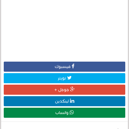
فيسبوك
تويتر
جوجل +
لينكدين
واتساب