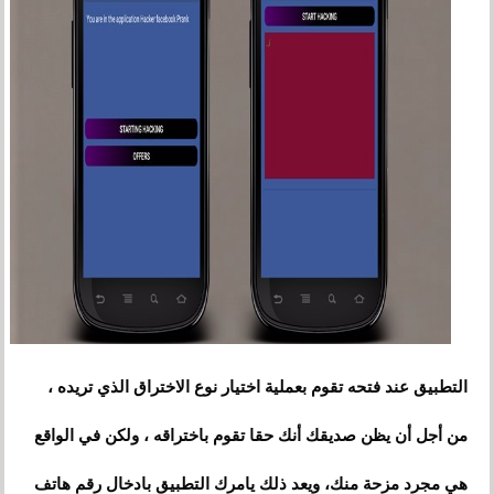
التطبيق عند فتحه تقوم بعملية اختيار نوع الاختراق الذي تريده ،
من أجل أن يظن صديقك أنك حقا تقوم باختراقه ، ولكن في الواقع
هي مجرد مزحة منك، ويعد ذلك يامرك التطبيق بادخال رقم هاتف