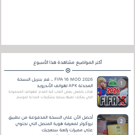
أكثر المواضيع مشاهدة هذا الأسبوع
FIFA 16 MOD 2026 .. قم بتنزيل النسخة
المحدثة APK لهواتف الأندرويد
هناك بالفعل بعض ألعاب كرة القدم للهواتف المحمولة
التي يمكنك لعبها رسميًا بتشكيلات مُحدثة لموسم
2025/2026v ومثال على ذلك ألعاب مثل EA Sports ...
أحصل الآن على النسخة المدفوعة من تطبيق
تروكولر لمعرفة هوية المتصل التي تحتوي
على مميزات رائعة ستعجبك