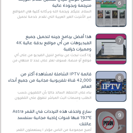
مترجمة وبجودة عالية
السلام عليكم ورحمة الله وبركاته كثيرة هي المواقع
عبر الأنترنت الغير العربية التي تقدم خدمة تحميل
الأفلام على التورنت ، ومعظم هذه المواقع ل...
هذا أفضل برنامج جربته لتحميل جميع
الفيديوهات من أي مواقع بدقة عالية 4K
ومميزات خرافية
إذا كنت تبحث عن برنامج لتنزيل الفيديو من على أي
موقع أو منصة، فسوف تعثر على عدد لا منتهي من
الروابط الخاصة بالبرامج والتطبيقات في هذا المج...
قائمة IPTV الشاملة لمشاهدة أكثر من
42,000 قناة تلفزيونية مجانية من جميع أنحاء
العالم
بناءً على الاعتقاد السائد حاليًا بأن التلفزيون حسب
الطلب ومنصات البث المباشر تتفوق على التلفزيون
الرقمي الأرضي التقليدي، يُعدّ IPTV-org خيار...
سارع واحذف هذه الترددات في القمر Astra
19.1°E فبها قنوات إباحية مجانية ستفسد
عائلتك
أصبح مجموعة من الناس مؤخر ا يستعملون القمر