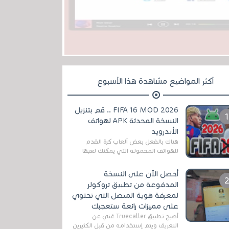
أكثر المواضيع مشاهدة هذا الأسبوع
FIFA 16 MOD 2026 .. قم بتنزيل
النسخة المحدثة APK لهواتف
الأندرويد
هناك بالفعل بعض ألعاب كرة القدم
للهواتف المحمولة التي يمكنك لعبها
رسميًا بتشكيلات مُحدثة لموسم
2025/2026v ومثال على ذلك ألعاب
أحصل الآن على النسخة
مثل EA Sports ...
المدفوعة من تطبيق تروكولر
لمعرفة هوية المتصل التي تحتوي
على مميزات رائعة ستعجبك
أصبح تطبيق Truecaller غني عن
التعريف ويتم إستخدامه من قبل الكثيرين