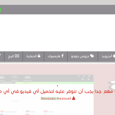
أندرويد
دروس حوحو
فايسبوك
الحماية
الربح
م جدا يجب أن تتوفر عليه لتحميل أي فيديو في أي موقع !  music
lhoussain mezouad