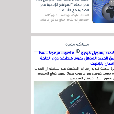
المج...
في بلدك "المواقع الإباحية في
الصدارة مع الأسف"
السلام عليكم ورحمة الله وبركاته
معروف أنه يقاس نجاح موقع ما على
شبكة الأنترنت بعدة مقاييس ، أهمها
عداد الزائرين للموقع، ويتم معرفة ذلك
في...
مشاركة مميزة
مت بتسجيل فيديو وفيه أصوت مزعجة .. هذا
بيق الجديد المذهل يقوم بتنظيفه دون الحاجة
تصال بالإنترنت
ة سجلتَ فيديو رائعًا ثم اكتشفتَ عند تشغيله أن الصوت
 بسبب ضوضاء غير مرغوب فيها؟ يعرف صُنّاع المحتوى
 ينسون ميكروفونهم المخصص ...