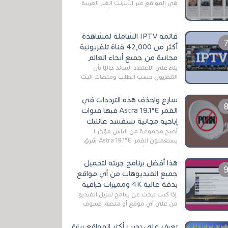
هي المواقع عبر الأنترنت الغير العربية
التي تقدم خدمة تحميل الأفلام على
التورنت ، ومعظم هذه المواقع ل...
قائمة IPTV الشاملة لمشاهدة
أكثر من 42,000 قناة تلفزيونية
مجانية من جميع أنحاء العالم
بناءً على الاعتقاد السائد حاليًا بأن
التلفزيون حسب الطلب ومنصات البث
المباشر تتفوق على التلفزيون الرقمي
الأرضي التقليدي، يُعدّ IPTV-org خيار...
سارع واحذف هذه الترددات في
القمر Astra 19.1°E فبها قنوات
إباحية مجانية ستفسد عائلتك
أصبح مجموعة من الناس مؤخر ا
يستعملون القمر Astra 19.1°E شرق
وذلك بسبب أن هذا الأخير يتوفرعلى
قنوات مميزة جدا تنقل العديد من البرامج
هذا أفضل برنامج جربته لتحميل
اله...
جميع الفيديوهات من أي مواقع
بدقة عالية 4K ومميزات خرافية
إذا كنت تبحث عن برنامج لتنزيل الفيديو
من على أي موقع أو منصة، فسوف
تعثر على عدد لا منتهي من الروابط
الخاصة بالبرامج والتطبيقات في هذا
تعرف على ترتيب أكثر المواقع زيارة