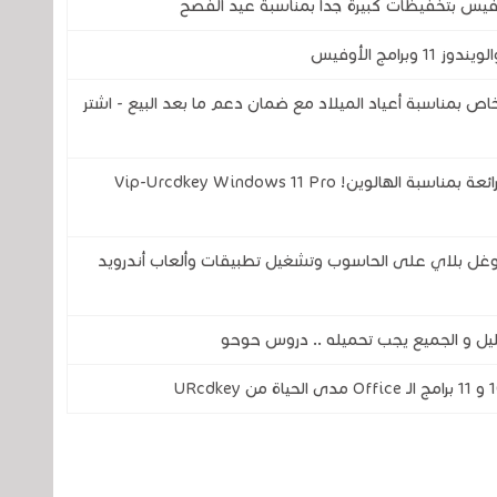
 دولار فقط، عرض خاص بمناسبة أعياد الميلاد مع ضمان دعم ما بعد البيع - اشتر
مفاتيح تفعيل Office و الويندوز .. خصومات رائعة بمناسبة الهالوين! Vip-Urcdkey Windows 11 Pro
 غوغل بلاي على الحاسوب وتشغيل تطبيقات وألعاب أندرويد
ل و الجميع يجب تحميله .. دروس حوحو