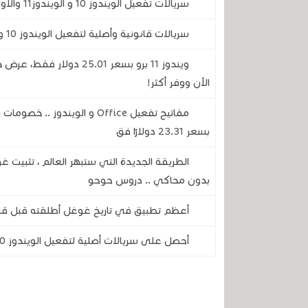
سريالات تفعيل الويندوز 10 و الويندوز11 والأوفيس بتخفيظات كبيرة جدا بمناسبة عيد الفصح
سريالات قانونية وأصلية لتفعيل الويندوز 10 والويندوز 11 وبرامج الأوفيس
ويندوز 11 برو بسعر 25.01
الآن ووفر أكثر!
بسعر 23.31 دولارًا فق
الطريقة الجديدة التي ستبهر العالم ، تثبيت
بدون محاكي .. دروس حوحو
أعظم تطبيق في تاريخ غوغل أطلقته قبل قلي
أحصل على سريالات أصلية لتفعيل الويندوز 10 و 11 برامج الـ Office مدى الحياة من URcdkey