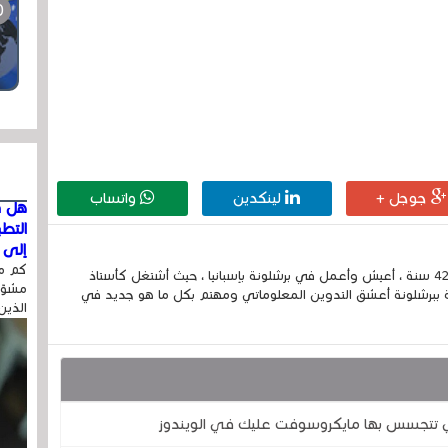
جوجل +
لينكدين
واتساب
هل ق
التط
إلى ا
كم مر
إسمي الكامل الحسين مزواد ، مغربي الجنسية ، عمري 42 سنة ، أعيش وأعمل في برشلونة بإسبانيا ، حيث أشتغل كأستاذ
مشوّه
 ببرشلونة أعشق التدوين المعلوماتي ومهتم بكل ما هو جديد في
الذين
تي تتجسس بها مايكروسوفت عليك في الويندوز