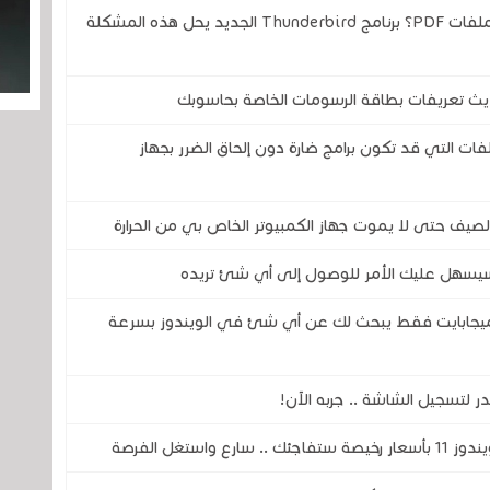
هل سئمت من التنقل بين التطبيقات لتوقيع ملفات PDF؟ برنامج Thunderbird الجديد يحل هذه المشكلة
حديث تعريفات بطاقة الرسومات الخاصة بحاسوبك
فات التي قد تكون برامج ضارة دون إلحاق الضرر بجهاز
لصيف حتى لا يموت جهاز الكمبيوتر الخاص بي من الحرارة
ج سيسهل عليك الأمر للوصول إلى أي شئ تريده
لني هذا البرنامج الجديد والذي حجمه 80 ميجابايت فقط يبحث لك عن أي شئ في الويندوز بسرعة
لتسجيل الشاشة .. جربه الآن!