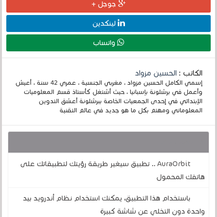
جوجل +
لينكدين
واتساب
الكاتب :
الحسين مزواد
إسمي الكامل الحسين مزواد ، مغربي الجنسية ، عمري 42 سنة ، أعيش
وأعمل في برشلونة بإسبانيا ، حيث أشتغل كأستاذ قسم المعلوميات
الإبتدائي في إحدى الجمعيات الخاصة ببرشلونة أعشق التدوين
المعلوماتي ومهتم بكل ما هو جديد في عالم التقنية
قد يهمك أيضا :
AuraOrbit .. تطبيق سيغير طريقة رؤيتك لتطبيقاتك على
هاتفك المحمول
باستخدام هذا التطبيق، يمكنك استخدام نظام أندرويد بيد
واحدة دون التخلي عن شاشة كبيرة