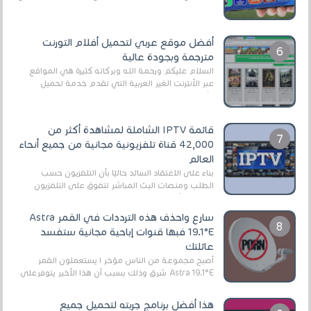
EA Sports FC 26 (المعروفة سابقًا باسم ...
أفضل موقع عربي لتحميل أفلام التورنت
مترجمة وبجودة عالية
السلام عليكم ورحمة الله وبركاته كثيرة هي المواقع
عبر الأنترنت الغير العربية التي تقدم خدمة تحميل
الأفلام على التورنت ، ومعظم هذه المواقع ل...
قائمة IPTV الشاملة لمشاهدة أكثر من
42,000 قناة تلفزيونية مجانية من جميع أنحاء
العالم
بناءً على الاعتقاد السائد حاليًا بأن التلفزيون حسب
الطلب ومنصات البث المباشر تتفوق على التلفزيون
الرقمي الأرضي التقليدي، يُعدّ IPTV-org خيار...
سارع واحذف هذه الترددات في القمر Astra
19.1°E فبها قنوات إباحية مجانية ستفسد
عائلتك
أصبح مجموعة من الناس مؤخر ا يستعملون القمر
Astra 19.1°E شرق وذلك بسبب أن هذا الأخير يتوفرعلى
قنوات مميزة جدا تنقل العديد من البرامج اله...
هذا أفضل برنامج جربته لتحميل جميع