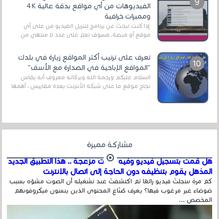
الفيديوهات من أي مواقع بدقة عالية 4K
ومميزات خرافية
إذا كنت تبحث عن برنامج لتنزيل الفيديو من على أي
موقع أو منصة، فسوف تعثر على عدد لا منتهي من
الروابط الخاصة بالبرامج والتطبيقات في هذا المج...
تعرف على ترتيب أكثر المواقع زيارة في بلدك
"المواقع الإباحية في الصدارة مع الأسف"
السلام عليكم ورحمة الله وبركاته معروف أنه يقاس
نجاح موقع ما على شبكة الأنترنت بعدة مقاييس ، أهمها
عداد الزائرين للموقع، ويتم معرفة ذلك في...
مشاركة مميزة
هل قمت بتسجيل فيديو وفيه أصوت مزعجة .. هذا التطبيق الجديد
المذهل يقوم بتنظيفه دون الحاجة إلى اتصال بالإنترنت
كم مرة سجلتَ فيديو رائعًا ثم اكتشفتَ عند تشغيله أن الصوت مشوّه بسبب
ضوضاء غير مرغوب فيها؟ يعرف صُنّاع المحتوى الذين ينسون ميكروفونهم
المخصص ...