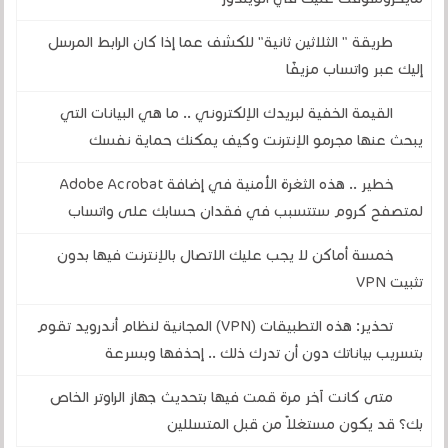
طريقة " الثلاثين ثانية" للكشف عما إذا كان الرابط المرسل
إليك عبر واتساب مزيفًا
القيمة الخفية لبريدك الإلكتروني .. ما هي البيانات التي
يبحث عنها مجرمو الإنترنت وكيف يمكنك حماية نفسك
خطير .. هذه الثغرة الأمنية في إضافة Adobe Acrobat
لمتصفح كروم ستتسبب في فقدان حسابك على واتساب
خمسة أماكن لا يجب عليك الاتصال بالإنترنت فيها بدون
تثبيت VPN
تحذير: هذه التطبيقات (VPN) المجانية لنظام أندرويد تقوم
بتسريب بياناتك دون أن تدرك ذلك .. إحذفها وبسرعة
متى كانت آخر مرة قمت فيها بتحديث جهاز الراوتر الخاص
بك؟ قد يكون مستغلاً من قبل المتسللين