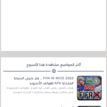
أكثر المواضيع مشاهدة هذا الأسبوع
FIFA 16 MOD 2026 .. قم بتنزيل النسخة
المحدثة APK لهواتف الأندرويد
هناك بالفعل بعض ألعاب كرة القدم للهواتف المحمولة
التي يمكنك لعبها رسميًا بتشكيلات مُحدثة لموسم
2025/2026v ومثال على ذلك ألعاب مثل EA Sports ...