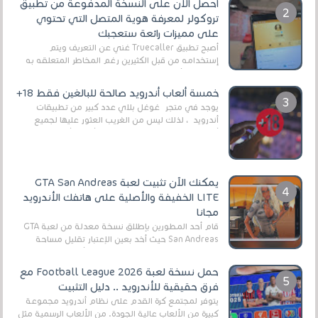
أحصل الآن على النسخة المدفوعة من تطبيق
تروكولر لمعرفة هوية المتصل التي تحتوي
على مميزات رائعة ستعجبك
أصبح تطبيق Truecaller غني عن التعريف ويتم
إستخدامه من قبل الكثيرين رغم المخاطر المتعلقه به
وذلك من أجل التخلص من المضايقات الكثيرة في
العال...
خمسة ألعاب أندرويد صالحة للبالغين فقط 18+
يوجد في متجر غوغل بلاي عدد كبير من تطبيقات
أندرويد ، لذلك ليس من الغريب العثور عليها لجميع
أنواع الجماهير. هذه المرة نقدم 5 ألعاب أند...
يمكنك الآن تثبيت لعبة GTA San Andreas
LITE الخفيفة والأصلية على هاتفك الأندرويد
مجانا
قام أحد المطورين بإطلاق نسخة معدلة من لعبة GTA
San Andreas حيث أخد بعين الإعتبار تقليل مساحة
اللعبة وجعلها خفيفة LITE لهواتف الأندرويد ، وق...
حمل نسخة لعبة Football League 2026 مع
فرق حقيقية للأندرويد .. دليل التثبيت
يتوفر لمجتمع كرة القدم على نظام أندرويد مجموعة
كبيرة من الألعاب عالية الجودة. من الألعاب الرسمية مثل