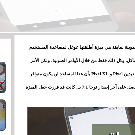
وينة سابقة هي ميزة أطلقتها غوغل لمساعدة المستخدم
اكل، وكل ذلك فقط من خلال الأوامر الصوتية، ولكن الأمر
خلال إطلاقها لهاتفيها الجديدين Pixel و Pixel XL بأن هذا المساعد لن يكون متوافر
لبقية الهواتف العاملة بنظام أندرويد حتى التي ستحصل على آخر إصدار نوجا 7.1 بل كانت قد قررت جعل الميزة