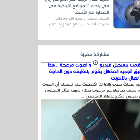
المج...
في بلدك "المواقع الإباحية في
الصدارة مع الأسف"
السلام عليكم ورحمة الله وبركاته
معروف أنه يقاس نجاح موقع ما على
شبكة الأنترنت بعدة مقاييس ، أهمها
عداد الزائرين للموقع، ويتم معرفة ذلك
في...
مشاركة مميزة
مت بتسجيل فيديو وفيه أصوت مزعجة .. هذا
بيق الجديد المذهل يقوم بتنظيفه دون الحاجة
تصال بالإنترنت
ة سجلتَ فيديو رائعًا ثم اكتشفتَ عند تشغيله أن الصوت
 بسبب ضوضاء غير مرغوب فيها؟ يعرف صُنّاع المحتوى
 ينسون ميكروفونهم المخصص ...