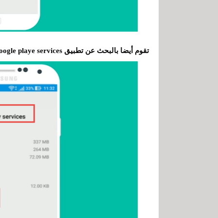
تقوم أيضا بالبحث عن تطبيق google playe services وتضغط له أيضا على إزالة ال الكاش