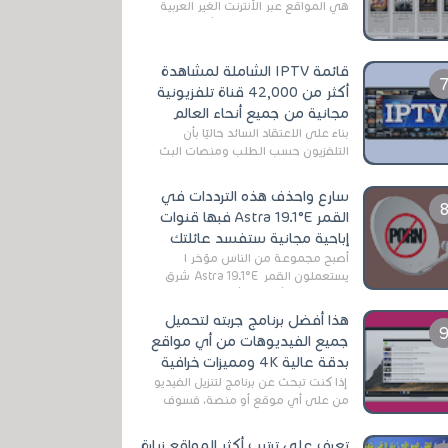
هي المواقع عبر الأنترنت الغير العربية
التي تقدم خدمة تحميل الأفلام على
التورنت ، ومعظم هذه المواقع ل...
قائمة IPTV الشاملة لمشاهدة
أكثر من 42,000 قناة تلفزيونية
مجانية من جميع أنحاء العالم
بناءً على الاعتقاد السائد حاليًا بأن
التلفزيون حسب الطلب ومنصات البث
المباشر تتفوق على التلفزيون الرقمي
الأرضي التقليدي، يُعدّ IPTV-org خيار...
سارع واحذف هذه الترددات في
القمر Astra 19.1°E فبها قنوات
إباحية مجانية ستفسد عائلتك
أصبح مجموعة من الناس مؤخر ا
يستعملون القمر Astra 19.1°E شرق
وذلك بسبب أن هذا الأخير يتوفرعلى
قنوات مميزة جدا تنقل العديد من البرامج
هذا أفضل برنامج جربته لتحميل
اله...
جميع الفيديوهات من أي مواقع
بدقة عالية 4K ومميزات خرافية
إذا كنت تبحث عن برنامج لتنزيل الفيديو
من على أي موقع أو منصة، فسوف
تعثر على عدد لا منتهي من الروابط
الخاصة بالبرامج والتطبيقات في هذا
تعرف على ترتيب أكثر المواقع زيارة