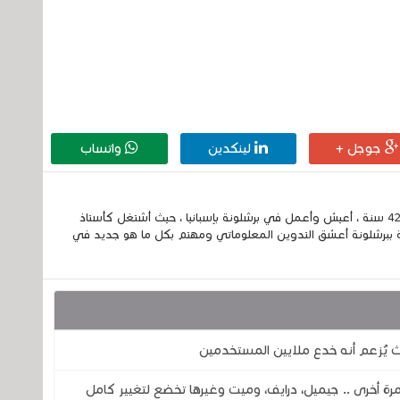
جوجل +
لينكدين
واتساب
إسمي الكامل الحسين مزواد ، مغربي الجنسية ، عمري 42 سنة ، أعيش وأعمل في برشلونة بإسبانيا ، حيث أشتغل كأستاذ
 ببرشلونة أعشق التدوين المعلوماتي ومهتم بكل ما هو جديد في
ث يُزعم أنه خدع ملايين المستخدمين
ة أخرى .. جيميل، درايف، وميت وغيرها تخضع لتغيير كامل