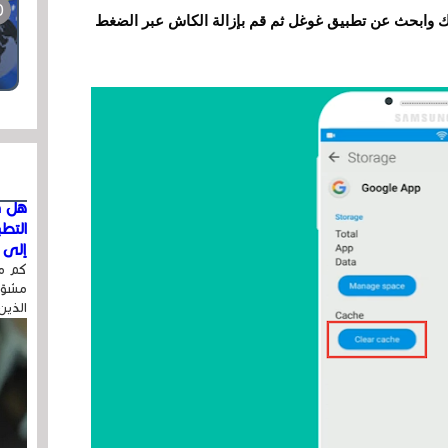
ك وابحث عن تطبيق غوغل ثم قم بإزالة الكاش عبر الضغط
هل ق
التط
إلى ا
كم مر
مشوّه
الذين