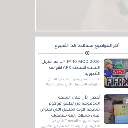
أكثر المواضيع مشاهدة هذا الأسبوع
FIFA 16 MOD 2026 .. قم بتنزيل
النسخة المحدثة APK لهواتف
الأندرويد
هناك بالفعل بعض ألعاب كرة القدم
للهواتف المحمولة التي يمكنك لعبها
رسميًا بتشكيلات مُحدثة لموسم
2025/2026v ومثال على ذلك ألعاب
أحصل الآن على النسخة
مثل EA Sports ...
المدفوعة من تطبيق تروكولر
لمعرفة هوية المتصل التي تحتوي
على مميزات رائعة ستعجبك
أصبح تطبيق Truecaller غني عن
التعريف ويتم إستخدامه من قبل الكثيرين