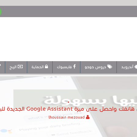
أندرويد
دروس حوحو
فايسبوك
الحماية
الربح
Googl الجديدة للبحث عن أي شئ بصوتك على هاتفك
lhoussain mezouad