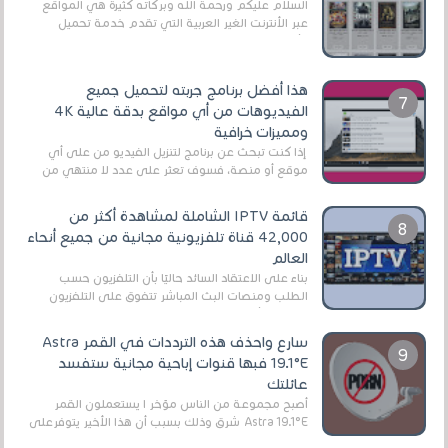
السلام عليكم ورحمة الله وبركاته كثيرة هي المواقع
عبر الأنترنت الغير العربية التي تقدم خدمة تحميل
الأفلام على التورنت ، ومعظم هذه المواقع ل...
هذا أفضل برنامج جربته لتحميل جميع
الفيديوهات من أي مواقع بدقة عالية 4K
ومميزات خرافية
إذا كنت تبحث عن برنامج لتنزيل الفيديو من على أي
موقع أو منصة، فسوف تعثر على عدد لا منتهي من
الروابط الخاصة بالبرامج والتطبيقات في هذا المج...
قائمة IPTV الشاملة لمشاهدة أكثر من
42,000 قناة تلفزيونية مجانية من جميع أنحاء
العالم
بناءً على الاعتقاد السائد حاليًا بأن التلفزيون حسب
الطلب ومنصات البث المباشر تتفوق على التلفزيون
الرقمي الأرضي التقليدي، يُعدّ IPTV-org خيار...
سارع واحذف هذه الترددات في القمر Astra
19.1°E فبها قنوات إباحية مجانية ستفسد
عائلتك
أصبح مجموعة من الناس مؤخر ا يستعملون القمر
Astra 19.1°E شرق وذلك بسبب أن هذا الأخير يتوفرعلى
قنوات مميزة جدا تنقل العديد من البرامج اله...