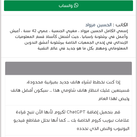
واتساب
الكاتب :
الحسين مزواد
إسمي الكامل الحسين مزواد ، مغربي الجنسية ، عمري 42 سنة ، أعيش
وأعمل في برشلونة بإسبانيا ، حيث أشتغل كأستاذ قسم المعلوميات
الإبتدائي في إحدى الجمعيات الخاصة ببرشلونة أعشق التدوين
المعلوماتي ومهتم بكل ما هو جديد في عالم التقنية
قد يهمك أيضا :
إذا كنت تخطط لشراء هاتف جديد بميزانية محدودة،
فسيتعين عليك انتظار هاتف شاومي هذا .. سيكون أفضل هاتف
رخيص لهذا العام
قم بتحميل إضافة ChatGPT لكروم لأنها الآن تتيح قراءة
علامات تبويب كروم الخاصة بك .. كما أنها تحلل مقاطع فيديو
اليوتيوب والنص الذي تحدده