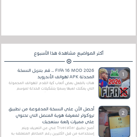
أكثر المواضيع مشاهدة هذا الأسبوع
FIFA 16 MOD 2026 .. قم بتنزيل النسخة
المحدثة APK لهواتف الأندرويد
هناك بالفعل بعض ألعاب كرة القدم للهواتف المحمولة
التي يمكنك لعبها رسميًا بتشكيلات مُحدثة لموسم
2025/2026v ومثال على ذلك ألعاب مثل EA Sports ...
أحصل الآن على النسخة المدفوعة من تطبيق
تروكولر لمعرفة هوية المتصل التي تحتوي
على مميزات رائعة ستعجبك
أصبح تطبيق Truecaller غني عن التعريف ويتم
إستخدامه من قبل الكثيرين رغم المخاطر المتعلقه به