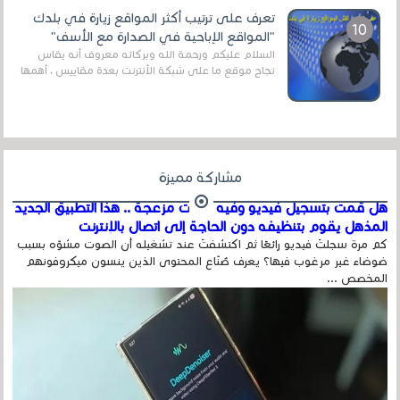
تعرف على ترتيب أكثر المواقع زيارة في بلدك
"المواقع الإباحية في الصدارة مع الأسف"
السلام عليكم ورحمة الله وبركاته معروف أنه يقاس
نجاح موقع ما على شبكة الأنترنت بعدة مقاييس ، أهمها
عداد الزائرين للموقع، ويتم معرفة ذلك في...
مشاركة مميزة
هل قمت بتسجيل فيديو وفيه أصوت مزعجة .. هذا التطبيق الجديد
المذهل يقوم بتنظيفه دون الحاجة إلى اتصال بالإنترنت
كم مرة سجلتَ فيديو رائعًا ثم اكتشفتَ عند تشغيله أن الصوت مشوّه بسبب
ضوضاء غير مرغوب فيها؟ يعرف صُنّاع المحتوى الذين ينسون ميكروفونهم
المخصص ...