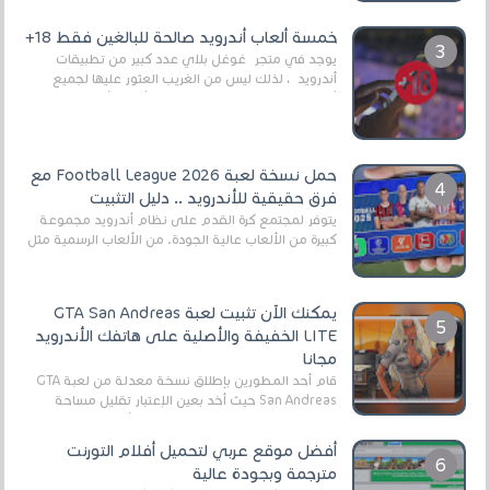
وذلك من أجل التخلص من المضايقات الكثيرة في
العال...
خمسة ألعاب أندرويد صالحة للبالغين فقط 18+
يوجد في متجر غوغل بلاي عدد كبير من تطبيقات
أندرويد ، لذلك ليس من الغريب العثور عليها لجميع
أنواع الجماهير. هذه المرة نقدم 5 ألعاب أند...
حمل نسخة لعبة Football League 2026 مع
فرق حقيقية للأندرويد .. دليل التثبيت
يتوفر لمجتمع كرة القدم على نظام أندرويد مجموعة
كبيرة من الألعاب عالية الجودة. من الألعاب الرسمية مثل
EA Sports FC 26 (المعروفة سابقًا باسم ...
يمكنك الآن تثبيت لعبة GTA San Andreas
LITE الخفيفة والأصلية على هاتفك الأندرويد
مجانا
قام أحد المطورين بإطلاق نسخة معدلة من لعبة GTA
San Andreas حيث أخد بعين الإعتبار تقليل مساحة
اللعبة وجعلها خفيفة LITE لهواتف الأندرويد ، وق...
أفضل موقع عربي لتحميل أفلام التورنت
مترجمة وبجودة عالية