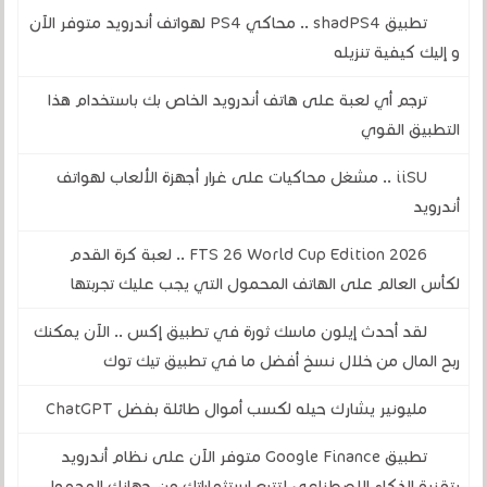
تطبيق shadPS4 .. محاكي PS4 لهواتف أندرويد متوفر الآن
و إليك كيفية تنزيله
ترجم أي لعبة على هاتف أندرويد الخاص بك باستخدام هذا
التطبيق القوي
iiSU .. مشغل محاكيات على غرار أجهزة الألعاب لهواتف
أندرويد
FTS 26 World Cup Edition 2026 .. لعبة كرة القدم
لكأس العالم على الهاتف المحمول التي يجب عليك تجربتها
لقد أحدث إيلون ماسك ثورة في تطبيق إكس .. الآن يمكنك
ربح المال من خلال نسخ أفضل ما في تطبيق تيك توك
مليونير يشارك حيله لكسب أموال طائلة بفضل ChatGPT
تطبيق Google Finance متوفر الآن على نظام أندرويد
بتقنية الذكاء الاصطناعي لتتبع استثماراتك من جهازك المحمول