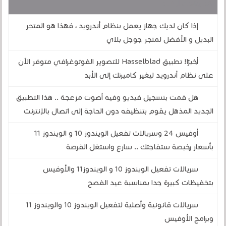
قد يهمك أيضا :
إذا كان لديك جهاز يعمل بنظام أندرويد ، فهذا هو المتجر
البديل و الأفضل لمتجر جوجل بلاي
أخيرًا! تطبيق Hasselblad للتصوير الفوتوغرافي متوفر الآن
على نظام أندرويد ليغير كاميرتك إلى الأبد
هل قمت بتسجيل فيديو وفيه أصوت مزعجة .. هذا التطبيق
الجديد المذهل يقوم بتنظيفه دون الحاجة إلى اتصال بالإنترنت
أوفيس 24 وسريالات تفعيل الويندوز 10 و الويندوز 11
بأسعار رخيصة ستفاجئك .. سارع واستغل الفرصة
سريالات تفعيل الويندوز 10 و الويندوز11 والأوفيس
بتخفيظات كبيرة جدا بمناسبة عيد الفصح
سريالات قانونية وأصلية لتفعيل الويندوز 10 والويندوز 11
وبرامج الأوفيس