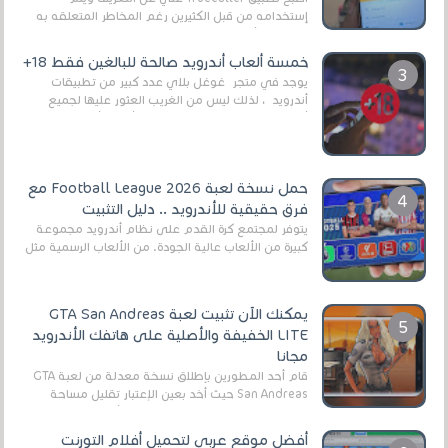
إستخدامه من قبل الكثيرين رغم المخاطر المتعلقه به
وذلك من أجل التخلص من المضايقات الكثيرة في
العال...
خمسة ألعاب أندرويد صالحة للبالغين فقط 18+
يوجد في متجر غوغل بلاي عدد كبير من تطبيقات
أندرويد ، لذلك ليس من الغريب العثور عليها لجميع
أنواع الجماهير. هذه المرة نقدم 5 ألعاب أند...
حمل نسخة لعبة Football League 2026 مع
فرق حقيقية للأندرويد .. دليل التثبيت
يتوفر لمجتمع كرة القدم على نظام أندرويد مجموعة
كبيرة من الألعاب عالية الجودة. من الألعاب الرسمية مثل
EA Sports FC 26 (المعروفة سابقًا باسم ...
يمكنك الآن تثبيت لعبة GTA San Andreas
LITE الخفيفة والأصلية على هاتفك الأندرويد
مجانا
قام أحد المطورين بإطلاق نسخة معدلة من لعبة GTA
San Andreas حيث أخد بعين الإعتبار تقليل مساحة
اللعبة وجعلها خفيفة LITE لهواتف الأندرويد ، وق...
أفضل موقع عربي لتحميل أفلام التورنت