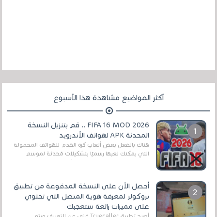
أكثر المواضيع مشاهدة هذا الأسبوع
FIFA 16 MOD 2026 .. قم بتنزيل النسخة
المحدثة APK لهواتف الأندرويد
هناك بالفعل بعض ألعاب كرة القدم للهواتف المحمولة
التي يمكنك لعبها رسميًا بتشكيلات مُحدثة لموسم
2025/2026v ومثال على ذلك ألعاب مثل EA Sports ...
أحصل الآن على النسخة المدفوعة من تطبيق
تروكولر لمعرفة هوية المتصل التي تحتوي
على مميزات رائعة ستعجبك
أصبح تطبيق Truecaller غني عن التعريف ويتم