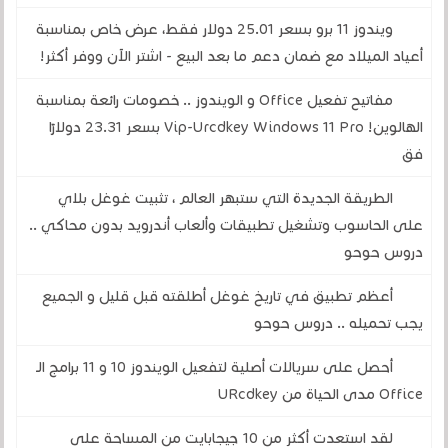
ويندوز 11 برو بسعر 25.01 دولار فقط، عرض خاص بمناسبة
أعياد الميلاد مع ضمان دعم ما بعد البيع - اشتر الآن ووفر أكثر!
مفاتيح تفعيل Office و الويندوز .. خصومات رائعة بمناسبة
الهالوين! Vip-Urcdkey Windows 11 Pro بسعر 23.31 دولارًا
فق
الطريقة الجديدة التي ستبهر العالم ، تثبيت غوغل بلاي
على الحاسوب وتشغيل تطبيقات وألعاب أندرويد بدون محاكي ..
دروس حوحو
أعظم تطبيق في تاريخ غوغل أطلقته قبل قليل و الجميع
يجب تحميله .. دروس حوحو
أحصل على سريالات أصلية لتفعيل الويندوز 10 و 11 برامج الـ
Office مدى الحياة من URcdkey
لقد استعدت أكثر من 10 جيجابايت من المساحة على