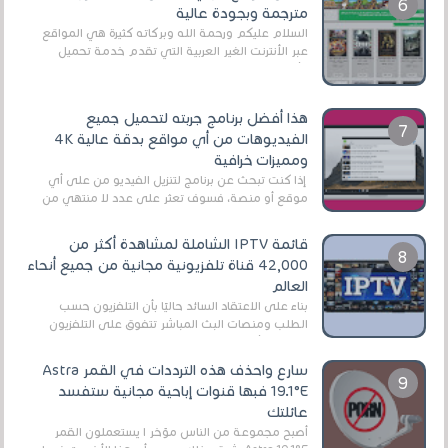
مترجمة وبجودة عالية
السلام عليكم ورحمة الله وبركاته كثيرة هي المواقع
عبر الأنترنت الغير العربية التي تقدم خدمة تحميل
الأفلام على التورنت ، ومعظم هذه المواقع ل...
هذا أفضل برنامج جربته لتحميل جميع
الفيديوهات من أي مواقع بدقة عالية 4K
ومميزات خرافية
إذا كنت تبحث عن برنامج لتنزيل الفيديو من على أي
موقع أو منصة، فسوف تعثر على عدد لا منتهي من
الروابط الخاصة بالبرامج والتطبيقات في هذا المج...
قائمة IPTV الشاملة لمشاهدة أكثر من
42,000 قناة تلفزيونية مجانية من جميع أنحاء
العالم
بناءً على الاعتقاد السائد حاليًا بأن التلفزيون حسب
الطلب ومنصات البث المباشر تتفوق على التلفزيون
الرقمي الأرضي التقليدي، يُعدّ IPTV-org خيار...
سارع واحذف هذه الترددات في القمر Astra
19.1°E فبها قنوات إباحية مجانية ستفسد
عائلتك
أصبح مجموعة من الناس مؤخر ا يستعملون القمر