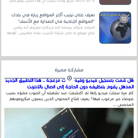
Astra 19.1°E شرق وذلك بسبب أن هذا الأخير يتوفرعلى
قنوات مميزة جدا تنقل العديد من البرامج اله...
تعرف على ترتيب أكثر المواقع زيارة في بلدك
"المواقع الإباحية في الصدارة مع الأسف"
السلام عليكم ورحمة الله وبركاته معروف أنه يقاس
نجاح موقع ما على شبكة الأنترنت بعدة مقاييس ، أهمها
عداد الزائرين للموقع، ويتم معرفة ذلك في...
مشاركة مميزة
هل قمت بتسجيل فيديو وفيه أصوت مزعجة .. هذا التطبيق الجديد
المذهل يقوم بتنظيفه دون الحاجة إلى اتصال بالإنترنت
كم مرة سجلتَ فيديو رائعًا ثم اكتشفتَ عند تشغيله أن الصوت مشوّه بسبب
ضوضاء غير مرغوب فيها؟ يعرف صُنّاع المحتوى الذين ينسون ميكروفونهم
المخصص ...