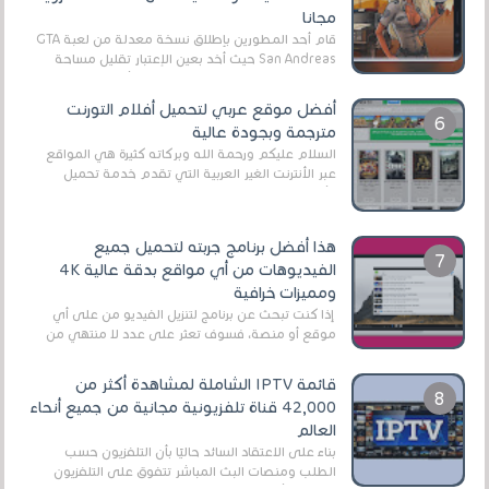
مجانا
قام أحد المطورين بإطلاق نسخة معدلة من لعبة GTA
San Andreas حيث أخد بعين الإعتبار تقليل مساحة
اللعبة وجعلها خفيفة LITE لهواتف الأندرويد ، وق...
أفضل موقع عربي لتحميل أفلام التورنت
مترجمة وبجودة عالية
السلام عليكم ورحمة الله وبركاته كثيرة هي المواقع
عبر الأنترنت الغير العربية التي تقدم خدمة تحميل
الأفلام على التورنت ، ومعظم هذه المواقع ل...
هذا أفضل برنامج جربته لتحميل جميع
الفيديوهات من أي مواقع بدقة عالية 4K
ومميزات خرافية
إذا كنت تبحث عن برنامج لتنزيل الفيديو من على أي
موقع أو منصة، فسوف تعثر على عدد لا منتهي من
الروابط الخاصة بالبرامج والتطبيقات في هذا المج...
قائمة IPTV الشاملة لمشاهدة أكثر من
42,000 قناة تلفزيونية مجانية من جميع أنحاء
العالم
بناءً على الاعتقاد السائد حاليًا بأن التلفزيون حسب
الطلب ومنصات البث المباشر تتفوق على التلفزيون