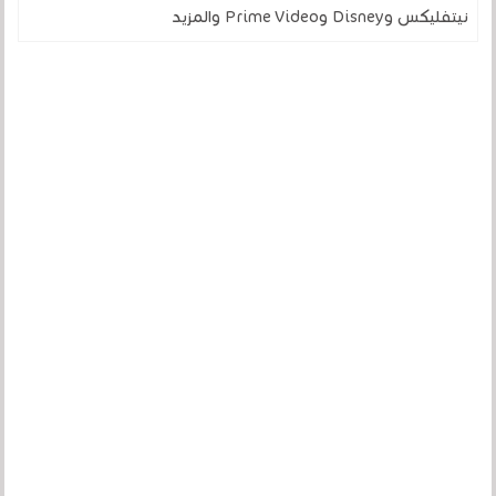
نيتفليكس وDisney وPrime Video والمزيد