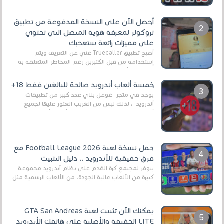
أحصل الآن على النسخة المدفوعة من تطبيق
تروكولر لمعرفة هوية المتصل التي تحتوي
على مميزات رائعة ستعجبك
أصبح تطبيق Truecaller غني عن التعريف ويتم
إستخدامه من قبل الكثيرين رغم المخاطر المتعلقه به
وذلك من أجل التخلص من المضايقات الكثيرة في
العال...
خمسة ألعاب أندرويد صالحة للبالغين فقط 18+
يوجد في متجر غوغل بلاي عدد كبير من تطبيقات
أندرويد ، لذلك ليس من الغريب العثور عليها لجميع
أنواع الجماهير. هذه المرة نقدم 5 ألعاب أند...
حمل نسخة لعبة Football League 2026 مع
فرق حقيقية للأندرويد .. دليل التثبيت
يتوفر لمجتمع كرة القدم على نظام أندرويد مجموعة
كبيرة من الألعاب عالية الجودة. من الألعاب الرسمية مثل
EA Sports FC 26 (المعروفة سابقًا باسم ...
يمكنك الآن تثبيت لعبة GTA San Andreas
LITE الخفيفة والأصلية على هاتفك الأندرويد