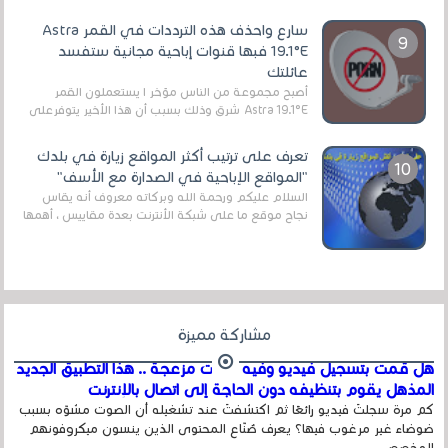
الرقمي الأرضي التقليدي، يُعدّ IPTV-org خيار...
سارع واحذف هذه الترددات في القمر Astra
19.1°E فبها قنوات إباحية مجانية ستفسد
عائلتك
أصبح مجموعة من الناس مؤخر ا يستعملون القمر
Astra 19.1°E شرق وذلك بسبب أن هذا الأخير يتوفرعلى
قنوات مميزة جدا تنقل العديد من البرامج اله...
تعرف على ترتيب أكثر المواقع زيارة في بلدك
"المواقع الإباحية في الصدارة مع الأسف"
السلام عليكم ورحمة الله وبركاته معروف أنه يقاس
نجاح موقع ما على شبكة الأنترنت بعدة مقاييس ، أهمها
عداد الزائرين للموقع، ويتم معرفة ذلك في...
مشاركة مميزة
هل قمت بتسجيل فيديو وفيه أصوت مزعجة .. هذا التطبيق الجديد
المذهل يقوم بتنظيفه دون الحاجة إلى اتصال بالإنترنت
كم مرة سجلتَ فيديو رائعًا ثم اكتشفتَ عند تشغيله أن الصوت مشوّه بسبب
ضوضاء غير مرغوب فيها؟ يعرف صُنّاع المحتوى الذين ينسون ميكروفونهم