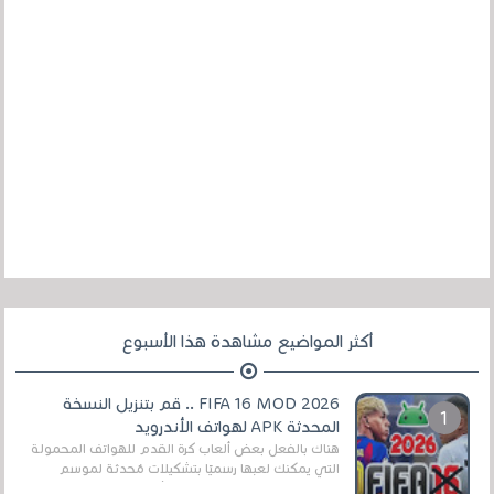
أكثر المواضيع مشاهدة هذا الأسبوع
FIFA 16 MOD 2026 .. قم بتنزيل النسخة
المحدثة APK لهواتف الأندرويد
هناك بالفعل بعض ألعاب كرة القدم للهواتف المحمولة
التي يمكنك لعبها رسميًا بتشكيلات مُحدثة لموسم
2025/2026v ومثال على ذلك ألعاب مثل EA Sports ...