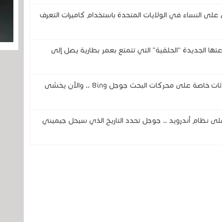
 النساء في الولايات المتحدة باستخدام كاميرات التعرف
تحدى شركتي سامسونج وOura بساعتها الجديدة "الحلقية" التي تتمتع بعمر بطارية يصل إلى
ثغرة في الذكاء الاصطناعي تكشف عن محادثات خاصة على محركات البحث جوجل Bing .. والآن يخشى
اً لمساعد جوجل ( Google Assistant) على نظام أندرويد .. جوجل تحدد التاريخ الذي سيحل جيميني