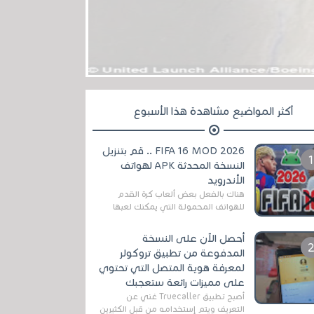
أكثر المواضيع مشاهدة هذا الأسبوع
FIFA 16 MOD 2026 .. قم بتنزيل
النسخة المحدثة APK لهواتف
الأندرويد
هناك بالفعل بعض ألعاب كرة القدم
للهواتف المحمولة التي يمكنك لعبها
رسميًا بتشكيلات مُحدثة لموسم
2025/2026v ومثال على ذلك ألعاب
أحصل الآن على النسخة
مثل EA Sports ...
المدفوعة من تطبيق تروكولر
لمعرفة هوية المتصل التي تحتوي
على مميزات رائعة ستعجبك
أصبح تطبيق Truecaller غني عن
التعريف ويتم إستخدامه من قبل الكثيرين