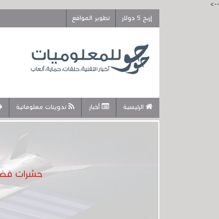
-->
إربح 5 دولار
تطوير المواقع
الرئيسية
أخبار
تدوينات معلوماتية
حشرات فضائ