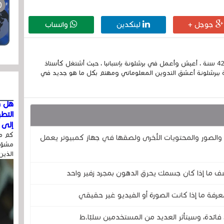
جوجل +
لينكدين
واتساب
إسمي الكامل الحسين مزواد ، مغربي الجنسية ، عمري 42 سنة ، أعيش وأعمل في برشلونة بإسبانيا ، حيث أشتغل كأستاذ
 ببرشلونة أعشق التدوين المعلوماتي ومهتم بكل ما هو جديد في
هل ق
التط
إلى ا
كم مر
صور والمحتويات الأخرى ولصقها في جهاز كمبيوتر يعمل
مشوّه
الذين
ف ما إذا كان جسمك يحرق الدهون بمجرد زفير واحد
رفة ما إذا كانت الصورة أو الفيديو غير حقيقي
فائدة، وسيتأثر العديد من المستخدمين سلبًا.ط