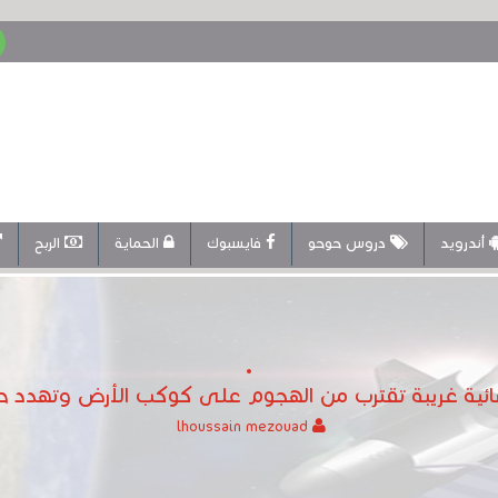
أندرويد
دروس حوحو
فايسبوك
الحماية
الربح
ية غريبة تقترب من الهجوم على كوكب الأرض وتهدد حيا
lhoussain mezouad