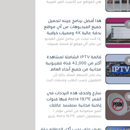
هي المواقع عبر الأنترنت الغير العربية
التي تقدم خدمة تحميل الأفلام على
التورنت ، ومعظم هذه المواقع ل...
هذا أفضل برنامج جربته لتحميل
جميع الفيديوهات من أي مواقع
بدقة عالية 4K ومميزات خرافية
إذا كنت تبحث عن برنامج لتنزيل الفيديو
من على أي موقع أو منصة، فسوف
تعثر على عدد لا منتهي من الروابط
الخاصة بالبرامج والتطبيقات في هذا
قائمة IPTV الشاملة لمشاهدة
المج...
أكثر من 42,000 قناة تلفزيونية
مجانية من جميع أنحاء العالم
بناءً على الاعتقاد السائد حاليًا بأن
التلفزيون حسب الطلب ومنصات البث
المباشر تتفوق على التلفزيون الرقمي
الأرضي التقليدي، يُعدّ IPTV-org خيار...
سارع واحذف هذه الترددات في
القمر Astra 19.1°E فبها قنوات
إباحية مجانية ستفسد عائلتك
أصبح مجموعة من الناس مؤخر ا
يستعملون القمر Astra 19.1°E شرق
وذلك بسبب أن هذا الأخير يتوفرعلى
قنوات مميزة جدا تنقل العديد من البرامج
تعرف على ترتيب أكثر المواقع زيارة