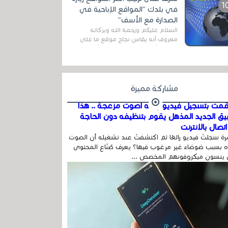
اله...
في بلدك "المواقع الإباحية في
الصدارة مع الأسف"
السلام عليكم ورحمة الله وبركاته
معروف أنه يقاس نجاح موقع ما على
شبكة الأنترنت بعدة مقاييس ، أهمها
عداد الزائرين للموقع، ويتم معرفة ذلك
في...
مشاركة مميزة
مت بتسجيل فيديو وفيه أصوت مزعجة .. هذا
بيق الجديد المذهل يقوم بتنظيفه دون الحاجة
تصال بالإنترنت
ة سجلتَ فيديو رائعًا ثم اكتشفتَ عند تشغيله أن الصوت
 بسبب ضوضاء غير مرغوب فيها؟ يعرف صُنّاع المحتوى
 ينسون ميكروفونهم المخصص ...