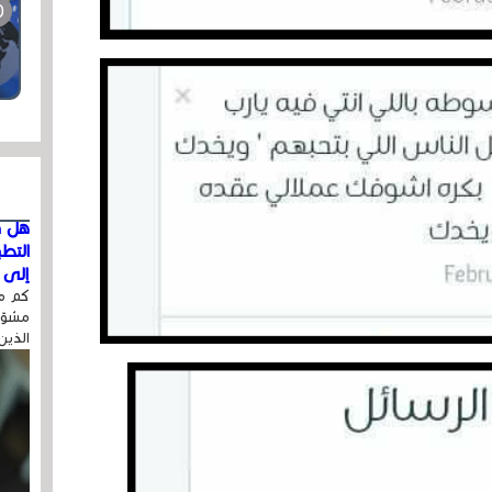
هل ق
التط
إلى ا
كم مر
مشوّه
الذين