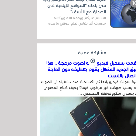
اله...
في بلدك "المواقع الإباحية في
الصدارة مع الأسف"
السلام عليكم ورحمة الله وبركاته
معروف أنه يقاس نجاح موقع ما على
شبكة الأنترنت بعدة مقاييس ، أهمها
عداد الزائرين للموقع، ويتم معرفة ذلك
في...
مشاركة مميزة
مت بتسجيل فيديو وفيه أصوت مزعجة .. هذا
بيق الجديد المذهل يقوم بتنظيفه دون الحاجة
تصال بالإنترنت
ة سجلتَ فيديو رائعًا ثم اكتشفتَ عند تشغيله أن الصوت
 بسبب ضوضاء غير مرغوب فيها؟ يعرف صُنّاع المحتوى
 ينسون ميكروفونهم المخصص ...