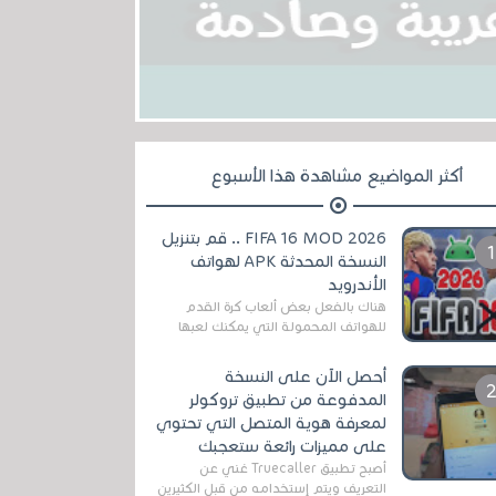
أكثر المواضيع مشاهدة هذا الأسبوع
FIFA 16 MOD 2026 .. قم بتنزيل
النسخة المحدثة APK لهواتف
الأندرويد
هناك بالفعل بعض ألعاب كرة القدم
للهواتف المحمولة التي يمكنك لعبها
رسميًا بتشكيلات مُحدثة لموسم
2025/2026v ومثال على ذلك ألعاب
أحصل الآن على النسخة
مثل EA Sports ...
المدفوعة من تطبيق تروكولر
لمعرفة هوية المتصل التي تحتوي
على مميزات رائعة ستعجبك
أصبح تطبيق Truecaller غني عن
التعريف ويتم إستخدامه من قبل الكثيرين