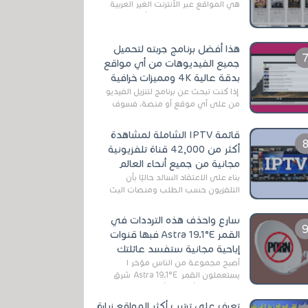
هي المواقع عبر الأنترنت الغير العربية
التي تقدم خدمة تحميل الأفلام على
التورنت ، ومعظم هذه المواقع ل...
هذا أفضل برنامج جربته لتحميل
جميع الفيديوهات من أي مواقع
بدقة عالية 4K ومميزات خرافية
إذا كنت تبحث عن برنامج لتنزيل الفيديو
من على أي موقع أو منصة، فسوف
تعثر على عدد لا منتهي من الروابط
الخاصة بالبرامج والتطبيقات في هذا
قائمة IPTV الشاملة لمشاهدة
المج...
أكثر من 42,000 قناة تلفزيونية
مجانية من جميع أنحاء العالم
بناءً على الاعتقاد السائد حاليًا بأن
التلفزيون حسب الطلب ومنصات البث
المباشر تتفوق على التلفزيون الرقمي
الأرضي التقليدي، يُعدّ IPTV-org خيار...
سارع واحذف هذه الترددات في
القمر Astra 19.1°E فبها قنوات
إباحية مجانية ستفسد عائلتك
أصبح مجموعة من الناس مؤخر ا
يستعملون القمر Astra 19.1°E شرق
وذلك بسبب أن هذا الأخير يتوفرعلى
قنوات مميزة جدا تنقل العديد من البرامج
تعرف على ترتيب أكثر المواقع زيارة