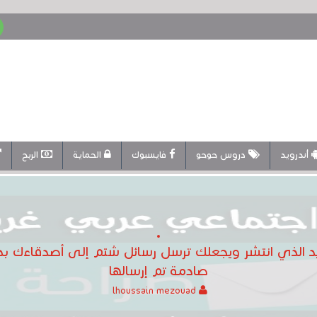
أندرويد
دروس حوحو
فايسبوك
الحماية
الربح
صادمة تم إرسالها
lhoussain mezouad