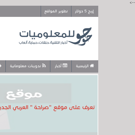
-->
إربح 5 دولار
تطوير المواقع
الرئيسية
أخبار
تدوينات معلوماتية