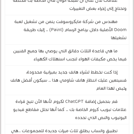
علامات تدل على أن شبكة الواي فاي الخاصة بك مكتظة
وتحتاج إلى إجراء بعض التغييرات
مهندس من شركة مايكروسوفت يتمن من تشغيل لعبة
Doom الأصلية داخل برنامج الرسام (Paint) .. إليك طريقة
تشغيلها
ما هي قاعدة الثلاث دقائق التي يوصي بها جميع الفنيين
فيما يخص مكيفات الهواء لتجنب استهلاك الكهرباء
إذا كنت تخطط لشراء هاتف جديد بميزانية محدودة،
فسيتعين عليك انتظار هاتف شاومي هذا .. سيكون أفضل هاتف
رخيص لهذا العام
قم بتحميل إضافة ChatGPT لكروم لأنها الآن تتيح قراءة
علامات تبويب كروم الخاصة بك .. كما أنها تحلل مقاطع فيديو
اليوتيوب والنص الذي تحدده
تطبيق واتساب يطلق ثلاث ميزات جديدة للمجموعات ..هي