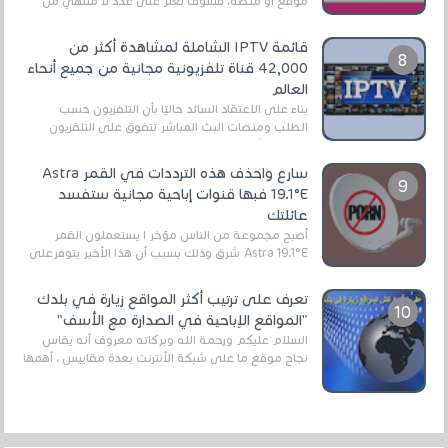
موقع أو منصة، فسوف تعثر على عدد لا منتهي من
الروابط الخاصة بالبرامج والتطبيقات في هذا المج...
قائمة IPTV الشاملة لمشاهدة أكثر من
42,000 قناة تلفزيونية مجانية من جميع أنحاء
العالم
بناءً على الاعتقاد السائد حاليًا بأن التلفزيون حسب
الطلب ومنصات البث المباشر تتفوق على التلفزيون
الرقمي الأرضي التقليدي، يُعدّ IPTV-org خيار...
سارع واحذف هذه الترددات في القمر Astra
19.1°E فبها قنوات إباحية مجانية ستفسد
عائلتك
أصبح مجموعة من الناس مؤخر ا يستعملون القمر
Astra 19.1°E شرق وذلك بسبب أن هذا الأخير يتوفرعلى
قنوات مميزة جدا تنقل العديد من البرامج اله...
تعرف على ترتيب أكثر المواقع زيارة في بلدك
"المواقع الإباحية في الصدارة مع الأسف"
السلام عليكم ورحمة الله وبركاته معروف أنه يقاس
نجاح موقع ما على شبكة الأنترنت بعدة مقاييس ، أهمها
عداد الزائرين للموقع، ويتم معرفة ذلك في...