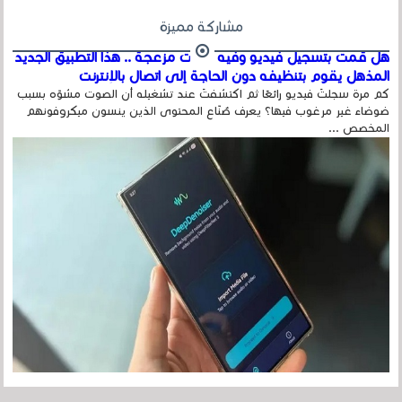
مشاركة مميزة
هل قمت بتسجيل فيديو وفيه أصوت مزعجة .. هذا التطبيق الجديد
المذهل يقوم بتنظيفه دون الحاجة إلى اتصال بالإنترنت
كم مرة سجلتَ فيديو رائعًا ثم اكتشفتَ عند تشغيله أن الصوت مشوّه بسبب
ضوضاء غير مرغوب فيها؟ يعرف صُنّاع المحتوى الذين ينسون ميكروفونهم
المخصص ...