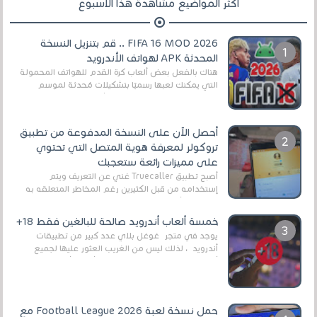
أكثر المواضيع مشاهدة هذا الأسبوع
FIFA 16 MOD 2026 .. قم بتنزيل النسخة
المحدثة APK لهواتف الأندرويد
هناك بالفعل بعض ألعاب كرة القدم للهواتف المحمولة
التي يمكنك لعبها رسميًا بتشكيلات مُحدثة لموسم
2025/2026v ومثال على ذلك ألعاب مثل EA Sports ...
أحصل الآن على النسخة المدفوعة من تطبيق
تروكولر لمعرفة هوية المتصل التي تحتوي
على مميزات رائعة ستعجبك
أصبح تطبيق Truecaller غني عن التعريف ويتم
إستخدامه من قبل الكثيرين رغم المخاطر المتعلقه به
وذلك من أجل التخلص من المضايقات الكثيرة في
العال...
خمسة ألعاب أندرويد صالحة للبالغين فقط 18+
يوجد في متجر غوغل بلاي عدد كبير من تطبيقات
أندرويد ، لذلك ليس من الغريب العثور عليها لجميع
أنواع الجماهير. هذه المرة نقدم 5 ألعاب أند...
حمل نسخة لعبة Football League 2026 مع