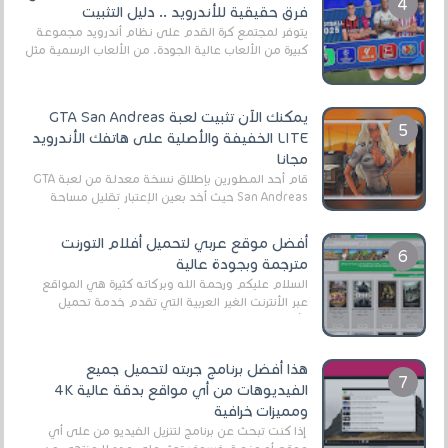
فرق حقيقية للأندرويد .. دليل التثبيت
يتوفر لمجتمع كرة القدم على نظام أندرويد مجموعة
كبيرة من الألعاب عالية الجودة. من الألعاب الرسمية مثل
EA Sports FC 26 (المعروفة سابقًا باسم ...
يمكنك الآن تثبيت لعبة GTA San Andreas
LITE الخفيفة والأصلية على هاتفك الأندرويد
مجانا
قام أحد المطورين بإطلاق نسخة معدلة من لعبة GTA
San Andreas حيث أخد بعين الإعتبار تقليل مساحة
اللعبة وجعلها خفيفة LITE لهواتف الأندرويد ، وق...
أفضل موقع عربي لتحميل أفلام التورنت
مترجمة وبجودة عالية
السلام عليكم ورحمة الله وبركاته كثيرة هي المواقع
عبر الأنترنت الغير العربية التي تقدم خدمة تحميل
الأفلام على التورنت ، ومعظم هذه المواقع ل...
هذا أفضل برنامج جربته لتحميل جميع
الفيديوهات من أي مواقع بدقة عالية 4K
ومميزات خرافية
إذا كنت تبحث عن برنامج لتنزيل الفيديو من على أي