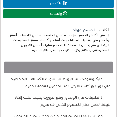
لينكدين
واتساب
الكاتب :
الحسين مزواد
إسمي الكامل الحسين مزواد ، مغربي الجنسية ، عمري 42 سنة ، أعيش
وأعمل في برشلونة بإسبانيا ، حيث أشتغل كأستاذ قسم المعلوميات
الإبتدائي في إحدى الجمعيات الخاصة ببرشلونة أعشق التدوين
المعلوماتي ومهتم بكل ما هو جديد في عالم التقنية
قد يهمك أيضا :
مايكروسوفت تستغرق عشر سنوات لاكتشاف ثغرة خطيرة
في الويندوز كانت تعرض المستخدمين لهجمات خفية
5 تطبيقات في الويندوز وغير ضرورية يحجب عليك إلغاء
تثبيتها لجعل جهاز الكمبيوتر الخاص بك سريع
قم تثبيت هذا التطبيق الجديد من جوجل لنظام الويندوز،