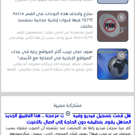
الرقمي الأرضي التقليدي، يُعدّ IPTV-org خيار...
سارع واحذف هذه الترددات في القمر Astra
19.1°E فبها قنوات إباحية مجانية ستفسد
عائلتك
أصبح مجموعة من الناس مؤخر ا يستعملون القمر
Astra 19.1°E شرق وذلك بسبب أن هذا الأخير يتوفرعلى
قنوات مميزة جدا تنقل العديد من البرامج اله...
تعرف على ترتيب أكثر المواقع زيارة في بلدك
"المواقع الإباحية في الصدارة مع الأسف"
السلام عليكم ورحمة الله وبركاته معروف أنه يقاس
نجاح موقع ما على شبكة الأنترنت بعدة مقاييس ، أهمها
عداد الزائرين للموقع، ويتم معرفة ذلك في...
مشاركة مميزة
هل قمت بتسجيل فيديو وفيه أصوت مزعجة .. هذا التطبيق الجديد
المذهل يقوم بتنظيفه دون الحاجة إلى اتصال بالإنترنت
كم مرة سجلتَ فيديو رائعًا ثم اكتشفتَ عند تشغيله أن الصوت مشوّه بسبب
ضوضاء غير مرغوب فيها؟ يعرف صُنّاع المحتوى الذين ينسون ميكروفونهم