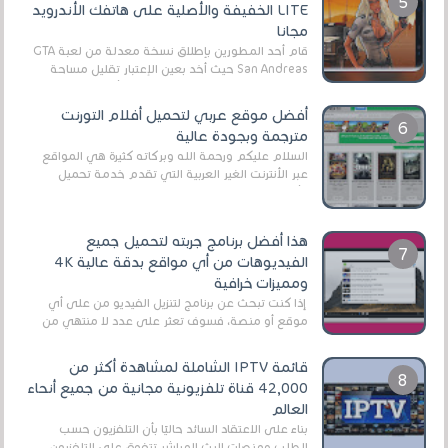
LITE الخفيفة والأصلية على هاتفك الأندرويد
مجانا
قام أحد المطورين بإطلاق نسخة معدلة من لعبة GTA
San Andreas حيث أخد بعين الإعتبار تقليل مساحة
اللعبة وجعلها خفيفة LITE لهواتف الأندرويد ، وق...
أفضل موقع عربي لتحميل أفلام التورنت
مترجمة وبجودة عالية
السلام عليكم ورحمة الله وبركاته كثيرة هي المواقع
عبر الأنترنت الغير العربية التي تقدم خدمة تحميل
الأفلام على التورنت ، ومعظم هذه المواقع ل...
هذا أفضل برنامج جربته لتحميل جميع
الفيديوهات من أي مواقع بدقة عالية 4K
ومميزات خرافية
إذا كنت تبحث عن برنامج لتنزيل الفيديو من على أي
موقع أو منصة، فسوف تعثر على عدد لا منتهي من
الروابط الخاصة بالبرامج والتطبيقات في هذا المج...
قائمة IPTV الشاملة لمشاهدة أكثر من
42,000 قناة تلفزيونية مجانية من جميع أنحاء
العالم
بناءً على الاعتقاد السائد حاليًا بأن التلفزيون حسب
الطلب ومنصات البث المباشر تتفوق على التلفزيون