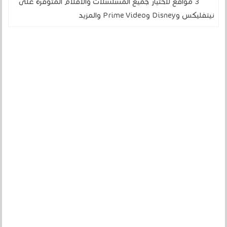
3 مواقع لاختيار جميع المسلسلات والأفلام المتوفرة على
نيتفليكس وDisney وPrime Video والمزيد