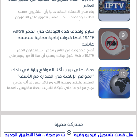
العالم
بناءً على الاعتقاد السائد حاليًا بأن التلفزيون حسب
الطلب ومنصات البث المباشر تتفوق على التلفزيون
الرقمي الأرضي التقليدي، يُعدّ IPTV-org خيار...
سارع واحذف هذه الترددات في القمر Astra
19.1°E فبها قنوات إباحية مجانية ستفسد
عائلتك
أصبح مجموعة من الناس مؤخر ا يستعملون القمر
Astra 19.1°E شرق وذلك بسبب أن هذا الأخير يتوفرعلى
قنوات مميزة جدا تنقل العديد من البرامج اله...
تعرف على ترتيب أكثر المواقع زيارة في بلدك
"المواقع الإباحية في الصدارة مع الأسف"
السلام عليكم ورحمة الله وبركاته معروف أنه يقاس
نجاح موقع ما على شبكة الأنترنت بعدة مقاييس ، أهمها
عداد الزائرين للموقع، ويتم معرفة ذلك في...
مشاركة مميزة
هل قمت بتسجيل فيديو وفيه أصوت مزعجة .. هذا التطبيق الجديد