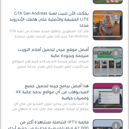
يمكنك الآن تثبيت لعبة GTA San Andreas
LITE الخفيفة والأصلية على هاتفك الأندرويد
مجانا
قام أحد المطورين بإطلاق نسخة معدلة من لعبة GTA
San Andreas حيث أخد بعين الإعتبار تقليل مساحة
اللعبة وجعلها خفيفة LITE لهواتف الأندرويد ، وق...
أفضل موقع عربي لتحميل أفلام التورنت
مترجمة وبجودة عالية
السلام عليكم ورحمة الله وبركاته كثيرة هي المواقع
عبر الأنترنت الغير العربية التي تقدم خدمة تحميل
الأفلام على التورنت ، ومعظم هذه المواقع ل...
هذا أفضل برنامج جربته لتحميل جميع
الفيديوهات من أي مواقع بدقة عالية 4K
ومميزات خرافية
إذا كنت تبحث عن برنامج لتنزيل الفيديو من على أي
موقع أو منصة، فسوف تعثر على عدد لا منتهي من
الروابط الخاصة بالبرامج والتطبيقات في هذا المج...
قائمة IPTV الشاملة لمشاهدة أكثر من
42,000 قناة تلفزيونية مجانية من جميع أنحاء