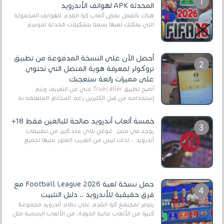
المحدثة APK لهواتف الأندرويد
هناك بالفعل بعض ألعاب كرة القدم للهواتف المحمولة
التي يمكنك لعبها رسميًا بتشكيلات مُحدثة لموسم
2025/2026v ومثال على ذلك ألعاب مثل EA Sports ...
أحصل الآن على النسخة المدفوعة من تطبيق
تروكولر لمعرفة هوية المتصل التي تحتوي
على مميزات رائعة ستعجبك
أصبح تطبيق Truecaller غني عن التعريف ويتم
إستخدامه من قبل الكثيرين رغم المخاطر المتعلقه به
وذلك من أجل التخلص من المضايقات الكثيرة في
العال...
خمسة ألعاب أندرويد صالحة للبالغين فقط 18+
يوجد في متجر غوغل بلاي عدد كبير من تطبيقات
أندرويد ، لذلك ليس من الغريب العثور عليها لجميع
أنواع الجماهير. هذه المرة نقدم 5 ألعاب أند...
حمل نسخة لعبة Football League 2026 مع
فرق حقيقية للأندرويد .. دليل التثبيت
يتوفر لمجتمع كرة القدم على نظام أندرويد مجموعة
كبيرة من الألعاب عالية الجودة. من الألعاب الرسمية مثل
EA Sports FC 26 (المعروفة سابقًا باسم ...