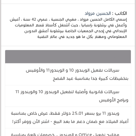
الكاتب :
الحسين مزواد
إسمي الكامل الحسين مزواد ، مغربي الجنسية ، عمري 42 سنة ، أعيش
وأعمل في برشلونة بإسبانيا ، حيث أشتغل كأستاذ قسم المعلوميات
الإبتدائي في إحدى الجمعيات الخاصة ببرشلونة أعشق التدوين
المعلوماتي ومهتم بكل ما هو جديد في عالم التقنية
قد يهمك أيضا :
سريالات تفعيل الويندوز 10 و الويندوز11 والأوفيس
بتخفيظات كبيرة جدا بمناسبة عيد الفصح
سريالات قانونية وأصلية لتفعيل الويندوز 10 والويندوز 11
وبرامج الأوفيس
ويندوز 11 برو بسعر 25.01 دولار فقط، عرض خاص بمناسبة
أعياد الميلاد مع ضمان دعم ما بعد البيع - اشتر الآن ووفر أكثر!
مفاتيح تفعيل Office و الويندوز .. خصومات رائعة بمناسبة