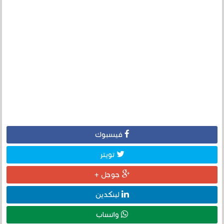
فيسبوك
تويتر
جوجل +
لينكدين
واتساب