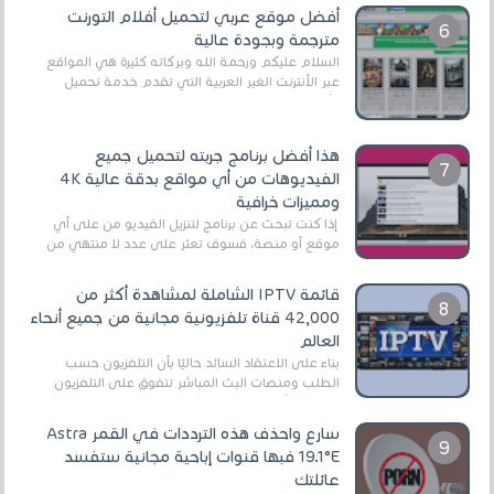
أفضل موقع عربي لتحميل أفلام التورنت
مترجمة وبجودة عالية
السلام عليكم ورحمة الله وبركاته كثيرة هي المواقع
عبر الأنترنت الغير العربية التي تقدم خدمة تحميل
الأفلام على التورنت ، ومعظم هذه المواقع ل...
هذا أفضل برنامج جربته لتحميل جميع
الفيديوهات من أي مواقع بدقة عالية 4K
ومميزات خرافية
إذا كنت تبحث عن برنامج لتنزيل الفيديو من على أي
موقع أو منصة، فسوف تعثر على عدد لا منتهي من
الروابط الخاصة بالبرامج والتطبيقات في هذا المج...
قائمة IPTV الشاملة لمشاهدة أكثر من
42,000 قناة تلفزيونية مجانية من جميع أنحاء
العالم
بناءً على الاعتقاد السائد حاليًا بأن التلفزيون حسب
الطلب ومنصات البث المباشر تتفوق على التلفزيون
الرقمي الأرضي التقليدي، يُعدّ IPTV-org خيار...
سارع واحذف هذه الترددات في القمر Astra
19.1°E فبها قنوات إباحية مجانية ستفسد
عائلتك