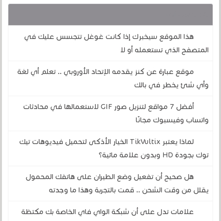
قد يهمك أيضا :
هذا الموقع سيخبرك إذا كانت غوغل تتجسس عليك في
المتصفح الذي تستعمله أو لا
موقع عبارة عن كنز يقدمه الإتحاد الأوروبي .. تعلم أي لغة
وأي شئ يخطر في بالك
أفضل 7 مواقع لتنزيل صور GIF لاستعمالها في محادثات
واتساب وفيسبوك مجانًا
لماذا يعتبر TikVultix الخيار الأذكى لتحميل فيديوهات تيك
توك بجودة HD وبدون علامة مائية؟
هل صحيح أن تفعيل وضع الطيران على هاتفك المحمول
يقلل من وقت الشحن .. قمت بالتجربة وهذا ما وجدته
علامات تدل على أن شبكة الواي فاي الخاصة بك مكتظة