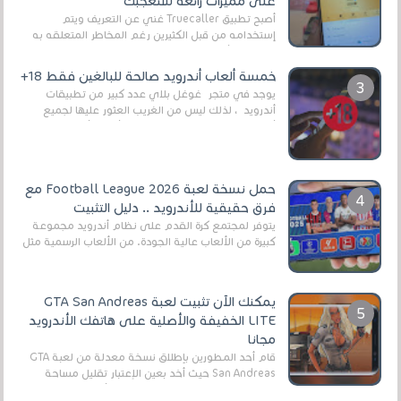
على مميزات رائعة ستعجبك
أصبح تطبيق Truecaller غني عن التعريف ويتم
إستخدامه من قبل الكثيرين رغم المخاطر المتعلقه به
وذلك من أجل التخلص من المضايقات الكثيرة في
العال...
خمسة ألعاب أندرويد صالحة للبالغين فقط 18+
يوجد في متجر غوغل بلاي عدد كبير من تطبيقات
أندرويد ، لذلك ليس من الغريب العثور عليها لجميع
أنواع الجماهير. هذه المرة نقدم 5 ألعاب أند...
حمل نسخة لعبة Football League 2026 مع
فرق حقيقية للأندرويد .. دليل التثبيت
يتوفر لمجتمع كرة القدم على نظام أندرويد مجموعة
كبيرة من الألعاب عالية الجودة. من الألعاب الرسمية مثل
EA Sports FC 26 (المعروفة سابقًا باسم ...
يمكنك الآن تثبيت لعبة GTA San Andreas
LITE الخفيفة والأصلية على هاتفك الأندرويد
مجانا
قام أحد المطورين بإطلاق نسخة معدلة من لعبة GTA
San Andreas حيث أخد بعين الإعتبار تقليل مساحة
اللعبة وجعلها خفيفة LITE لهواتف الأندرويد ، وق...