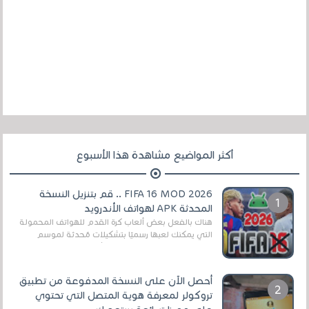
أكثر المواضيع مشاهدة هذا الأسبوع
FIFA 16 MOD 2026 .. قم بتنزيل النسخة
المحدثة APK لهواتف الأندرويد
هناك بالفعل بعض ألعاب كرة القدم للهواتف المحمولة
التي يمكنك لعبها رسميًا بتشكيلات مُحدثة لموسم
2025/2026v ومثال على ذلك ألعاب مثل EA Sports ...
أحصل الآن على النسخة المدفوعة من تطبيق
تروكولر لمعرفة هوية المتصل التي تحتوي