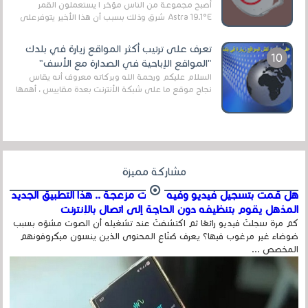
أصبح مجموعة من الناس مؤخر ا يستعملون القمر
Astra 19.1°E شرق وذلك بسبب أن هذا الأخير يتوفرعلى
قنوات مميزة جدا تنقل العديد من البرامج اله...
تعرف على ترتيب أكثر المواقع زيارة في بلدك
"المواقع الإباحية في الصدارة مع الأسف"
السلام عليكم ورحمة الله وبركاته معروف أنه يقاس
نجاح موقع ما على شبكة الأنترنت بعدة مقاييس ، أهمها
عداد الزائرين للموقع، ويتم معرفة ذلك في...
مشاركة مميزة
هل قمت بتسجيل فيديو وفيه أصوت مزعجة .. هذا التطبيق الجديد
المذهل يقوم بتنظيفه دون الحاجة إلى اتصال بالإنترنت
كم مرة سجلتَ فيديو رائعًا ثم اكتشفتَ عند تشغيله أن الصوت مشوّه بسبب
ضوضاء غير مرغوب فيها؟ يعرف صُنّاع المحتوى الذين ينسون ميكروفونهم
المخصص ...