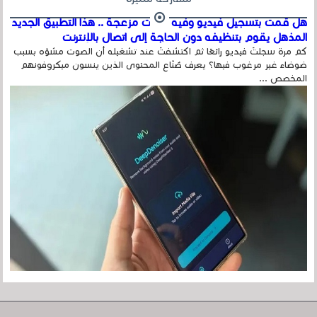
هل قمت بتسجيل فيديو وفيه أصوت مزعجة .. هذا التطبيق الجديد
المذهل يقوم بتنظيفه دون الحاجة إلى اتصال بالإنترنت
كم مرة سجلتَ فيديو رائعًا ثم اكتشفتَ عند تشغيله أن الصوت مشوّه بسبب
ضوضاء غير مرغوب فيها؟ يعرف صُنّاع المحتوى الذين ينسون ميكروفونهم
المخصص ...