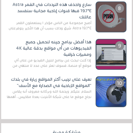
سارع واحذف هذه الترددات في القمر Astra
19.1°E فبها قنوات إباحية مجانية ستفسد
عائلتك
أصبح مجموعة من الناس مؤخر ا يستعملون القمر
Astra 19.1°E شرق وذلك بسبب أن هذا الأخير يتوفرعلى
قنوات مميزة جدا تنقل العديد من البرامج اله...
هذا أفضل برنامج جربته لتحميل جميع
الفيديوهات من أي مواقع بدقة عالية 4K
ومميزات خرافية
إذا كنت تبحث عن برنامج لتنزيل الفيديو من على أي
موقع أو منصة، فسوف تعثر على عدد لا منتهي من
الروابط الخاصة بالبرامج والتطبيقات في هذا المج...
تعرف على ترتيب أكثر المواقع زيارة في بلدك
"المواقع الإباحية في الصدارة مع الأسف"
السلام عليكم ورحمة الله وبركاته معروف أنه يقاس
نجاح موقع ما على شبكة الأنترنت بعدة مقاييس ، أهمها
عداد الزائرين للموقع، ويتم معرفة ذلك في...
مشاركة مميزة