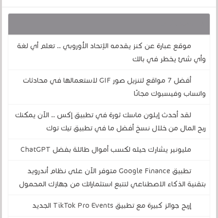
قد يهمك أيضا :
موقع عبارة عن كنز يقدمه الإتحاد الأوروبي .. تعلم أي لغة
وأي شئ يخطر في بالك
أفضل 7 مواقع لتنزيل صور GIF لاستعمالها في محادثات
واتساب وفيسبوك مجانًا
لقد أحدث إيلون ماسك ثورة في تطبيق إكس .. الآن يمكنك
ربح المال من خلال نسخ أفضل ما في تطبيق تيك توك
مليونير يشارك حيله لكسب أموال طائلة بفضل ChatGPT
تطبيق Google Finance متوفر الآن على نظام أندرويد
بتقنية الذكاء الاصطناعي لتتبع استثماراتك من جهازك المحمول
إربح جوائز كبيرة مع تطبيق TikTok Pro Events الجديد