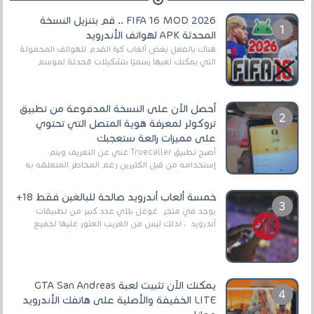
FIFA 16 MOD 2026 .. قم بتنزيل النسخة
المحدثة APK لهواتف الأندرويد
هناك بالفعل بعض ألعاب كرة القدم للهواتف المحمولة
التي يمكنك لعبها رسميًا بتشكيلات مُحدثة لموسم
2025/2026v ومثال على ذلك ألعاب مثل EA Sports ...
أحصل الآن على النسخة المدفوعة من تطبيق
تروكولر لمعرفة هوية المتصل التي تحتوي
على مميزات رائعة ستعجبك
أصبح تطبيق Truecaller غني عن التعريف ويتم
إستخدامه من قبل الكثيرين رغم المخاطر المتعلقه به
وذلك من أجل التخلص من المضايقات الكثيرة في
العال...
خمسة ألعاب أندرويد صالحة للبالغين فقط 18+
يوجد في متجر غوغل بلاي عدد كبير من تطبيقات
أندرويد ، لذلك ليس من الغريب العثور عليها لجميع
أنواع الجماهير. هذه المرة نقدم 5 ألعاب أند...
يمكنك الآن تثبيت لعبة GTA San Andreas
LITE الخفيفة والأصلية على هاتفك الأندرويد