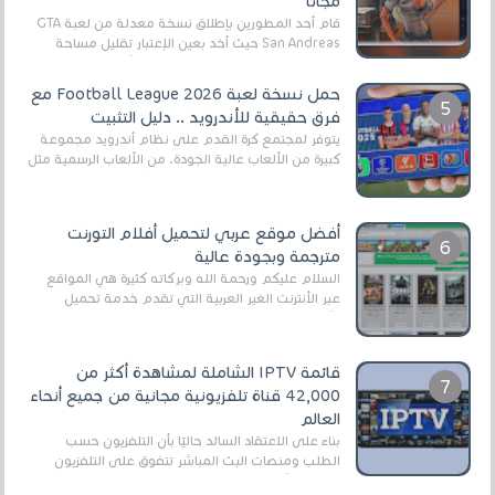
مجانا
قام أحد المطورين بإطلاق نسخة معدلة من لعبة GTA
San Andreas حيث أخد بعين الإعتبار تقليل مساحة
اللعبة وجعلها خفيفة LITE لهواتف الأندرويد ، وق...
حمل نسخة لعبة Football League 2026 مع
فرق حقيقية للأندرويد .. دليل التثبيت
يتوفر لمجتمع كرة القدم على نظام أندرويد مجموعة
كبيرة من الألعاب عالية الجودة. من الألعاب الرسمية مثل
EA Sports FC 26 (المعروفة سابقًا باسم ...
أفضل موقع عربي لتحميل أفلام التورنت
مترجمة وبجودة عالية
السلام عليكم ورحمة الله وبركاته كثيرة هي المواقع
عبر الأنترنت الغير العربية التي تقدم خدمة تحميل
الأفلام على التورنت ، ومعظم هذه المواقع ل...
قائمة IPTV الشاملة لمشاهدة أكثر من
42,000 قناة تلفزيونية مجانية من جميع أنحاء
العالم
بناءً على الاعتقاد السائد حاليًا بأن التلفزيون حسب
الطلب ومنصات البث المباشر تتفوق على التلفزيون
الرقمي الأرضي التقليدي، يُعدّ IPTV-org خيار...