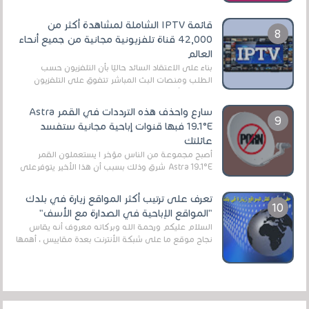
الروابط الخاصة بالبرامج والتطبيقات في هذا المج...
قائمة IPTV الشاملة لمشاهدة أكثر من
42,000 قناة تلفزيونية مجانية من جميع أنحاء
العالم
بناءً على الاعتقاد السائد حاليًا بأن التلفزيون حسب
الطلب ومنصات البث المباشر تتفوق على التلفزيون
الرقمي الأرضي التقليدي، يُعدّ IPTV-org خيار...
سارع واحذف هذه الترددات في القمر Astra
19.1°E فبها قنوات إباحية مجانية ستفسد
عائلتك
أصبح مجموعة من الناس مؤخر ا يستعملون القمر
Astra 19.1°E شرق وذلك بسبب أن هذا الأخير يتوفرعلى
قنوات مميزة جدا تنقل العديد من البرامج اله...
تعرف على ترتيب أكثر المواقع زيارة في بلدك
"المواقع الإباحية في الصدارة مع الأسف"
السلام عليكم ورحمة الله وبركاته معروف أنه يقاس
نجاح موقع ما على شبكة الأنترنت بعدة مقاييس ، أهمها
عداد الزائرين للموقع، ويتم معرفة ذلك في...