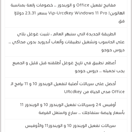
مفاتيح تفعيل Office و الويندوز .. خصومات رائعة بمناسبة
الهالوين! Vip-Urcdkey Windows 11 Pro بسعر 23.31 دولارًا
فق
الطريقة الجديدة التي ستبهر العالم ، تثبيت غوغل بلاي
على الحاسوب وتشغيل تطبيقات وألعاب أندرويد بدون محاكي ..
دروس حوحو
أعظم تطبيق في تاريخ غوغل أطلقته قبل قليل و الجميع
يجب تحميله .. دروس حوحو
أحصل على سريالات أصلية لتفعيل الويندوز 10 و 11 برامج الـ
Office مدى الحياة من URcdkey
أوفيس 24 وسريالات تفعيل الويندوز 10 و الويندوز 11
بأسعار رخيصة ستفاجئك .. سارع واستغل الفرصة
سريالات تفعيل الويندوز 10 و الويندوز11 والأوفيس