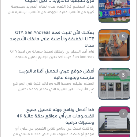
فرق حقيقية للأندرويد .. دليل التثبيت
يتوفر لمجتمع كرة القدم على نظام أندرويد مجموعة
كبيرة من الألعاب عالية الجودة. من الألعاب الرسمية مثل
EA Sports FC 26 (المعروفة سابقًا باسم ...
يمكنك الآن تثبيت لعبة GTA San Andreas
LITE الخفيفة والأصلية على هاتفك الأندرويد
مجانا
قام أحد المطورين بإطلاق نسخة معدلة من لعبة GTA
San Andreas حيث أخد بعين الإعتبار تقليل مساحة
اللعبة وجعلها خفيفة LITE لهواتف الأندرويد ، وق...
أفضل موقع عربي لتحميل أفلام التورنت
مترجمة وبجودة عالية
السلام عليكم ورحمة الله وبركاته كثيرة هي المواقع
عبر الأنترنت الغير العربية التي تقدم خدمة تحميل
الأفلام على التورنت ، ومعظم هذه المواقع ل...
هذا أفضل برنامج جربته لتحميل جميع
الفيديوهات من أي مواقع بدقة عالية 4K
ومميزات خرافية
إذا كنت تبحث عن برنامج لتنزيل الفيديو من على أي
موقع أو منصة، فسوف تعثر على عدد لا منتهي من