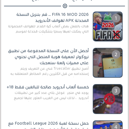
FIFA 16 MOD 2026 .. قم بتنزيل النسخة
المحدثة APK لهواتف الأندرويد
هناك بالفعل بعض ألعاب كرة القدم للهواتف المحمولة
التي يمكنك لعبها رسميًا بتشكيلات مُحدثة لموسم
2025/2026v ومثال على ذلك ألعاب مثل EA Sports ...
أحصل الآن على النسخة المدفوعة من تطبيق
تروكولر لمعرفة هوية المتصل التي تحتوي
على مميزات رائعة ستعجبك
أصبح تطبيق Truecaller غني عن التعريف ويتم
إستخدامه من قبل الكثيرين رغم المخاطر المتعلقه به
وذلك من أجل التخلص من المضايقات الكثيرة في
العال...
خمسة ألعاب أندرويد صالحة للبالغين فقط 18+
يوجد في متجر غوغل بلاي عدد كبير من تطبيقات
أندرويد ، لذلك ليس من الغريب العثور عليها لجميع
أنواع الجماهير. هذه المرة نقدم 5 ألعاب أند...
حمل نسخة لعبة Football League 2026 مع