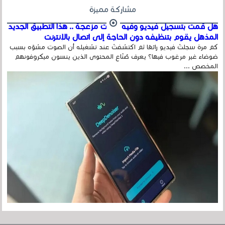
مشاركة مميزة
هل قمت بتسجيل فيديو وفيه أصوت مزعجة .. هذا التطبيق الجديد
المذهل يقوم بتنظيفه دون الحاجة إلى اتصال بالإنترنت
كم مرة سجلتَ فيديو رائعًا ثم اكتشفتَ عند تشغيله أن الصوت مشوّه بسبب
ضوضاء غير مرغوب فيها؟ يعرف صُنّاع المحتوى الذين ينسون ميكروفونهم
المخصص ...