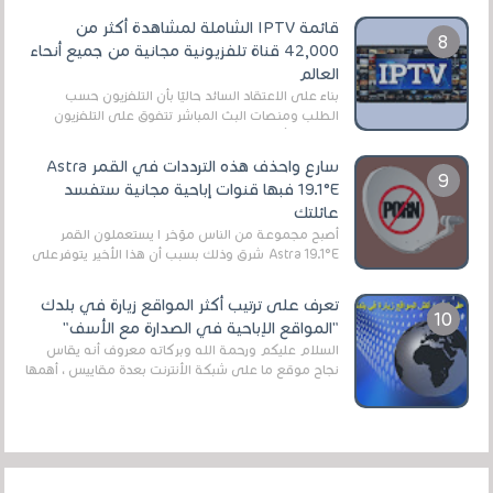
قائمة IPTV الشاملة لمشاهدة أكثر من
42,000 قناة تلفزيونية مجانية من جميع أنحاء
العالم
بناءً على الاعتقاد السائد حاليًا بأن التلفزيون حسب
الطلب ومنصات البث المباشر تتفوق على التلفزيون
الرقمي الأرضي التقليدي، يُعدّ IPTV-org خيار...
سارع واحذف هذه الترددات في القمر Astra
19.1°E فبها قنوات إباحية مجانية ستفسد
عائلتك
أصبح مجموعة من الناس مؤخر ا يستعملون القمر
Astra 19.1°E شرق وذلك بسبب أن هذا الأخير يتوفرعلى
قنوات مميزة جدا تنقل العديد من البرامج اله...
تعرف على ترتيب أكثر المواقع زيارة في بلدك
"المواقع الإباحية في الصدارة مع الأسف"
السلام عليكم ورحمة الله وبركاته معروف أنه يقاس
نجاح موقع ما على شبكة الأنترنت بعدة مقاييس ، أهمها
عداد الزائرين للموقع، ويتم معرفة ذلك في...