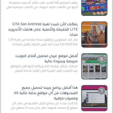
يتوفر لمجتمع كرة القدم على نظام أندرويد مجموعة
كبيرة من الألعاب عالية الجودة. من الألعاب الرسمية مثل
EA Sports FC 26 (المعروفة سابقًا باسم ...
يمكنك الآن تثبيت لعبة GTA San Andreas
LITE الخفيفة والأصلية على هاتفك الأندرويد
مجانا
قام أحد المطورين بإطلاق نسخة معدلة من لعبة GTA
San Andreas حيث أخد بعين الإعتبار تقليل مساحة
اللعبة وجعلها خفيفة LITE لهواتف الأندرويد ، وق...
أفضل موقع عربي لتحميل أفلام التورنت
مترجمة وبجودة عالية
السلام عليكم ورحمة الله وبركاته كثيرة هي المواقع
عبر الأنترنت الغير العربية التي تقدم خدمة تحميل
الأفلام على التورنت ، ومعظم هذه المواقع ل...
هذا أفضل برنامج جربته لتحميل جميع
الفيديوهات من أي مواقع بدقة عالية 4K
ومميزات خرافية
إذا كنت تبحث عن برنامج لتنزيل الفيديو من على أي
موقع أو منصة، فسوف تعثر على عدد لا منتهي من
الروابط الخاصة بالبرامج والتطبيقات في هذا المج...