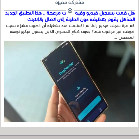
مشاركة مميزة
هل قمت بتسجيل فيديو وفيه أصوت مزعجة .. هذا التطبيق الجديد
المذهل يقوم بتنظيفه دون الحاجة إلى اتصال بالإنترنت
كم مرة سجلتَ فيديو رائعًا ثم اكتشفتَ عند تشغيله أن الصوت مشوّه بسبب
ضوضاء غير مرغوب فيها؟ يعرف صُنّاع المحتوى الذين ينسون ميكروفونهم
المخصص ...