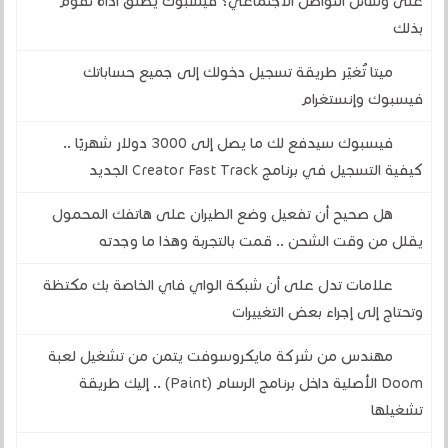
على وسائل التواصل الاجتماعي؟ فيسبوك يطلق أداة تقوم
بذلك
ميتا تُغيّر طريقة تسجيل دخولك إلى جميع حساباتك
فيسبوك وإنستغرام
فيسبوك سيدفع لك ما يصل إلى 3000 دولار شهريًا ..
كيفية التسجيل في برنامج Creator Fast Track الجديد
هل صحيح أن تفعيل وضع الطيران على هاتفك المحمول
يقلل من وقت الشحن .. قمت بالتجربة وهذا ما وجدته
علامات تدل على أن شبكة الواي فاي الخاصة بك مكتظة
وتحتاج إلى إجراء بعض التغييرات
مهندس من شركة مايكروسوفت يتمن من تشغيل لعبة
Doom الأصلية داخل برنامج الرسام (Paint) .. إليك طريقة
تشغيلها