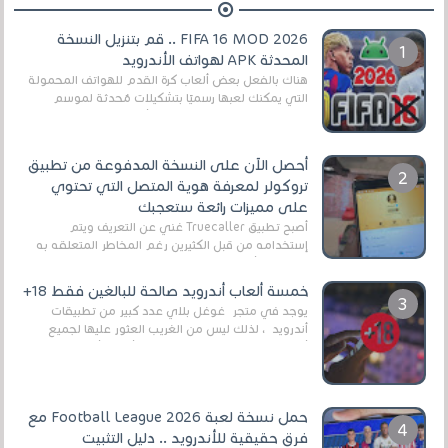
FIFA 16 MOD 2026 .. قم بتنزيل النسخة
المحدثة APK لهواتف الأندرويد
هناك بالفعل بعض ألعاب كرة القدم للهواتف المحمولة
التي يمكنك لعبها رسميًا بتشكيلات مُحدثة لموسم
2025/2026v ومثال على ذلك ألعاب مثل EA Sports ...
أحصل الآن على النسخة المدفوعة من تطبيق
تروكولر لمعرفة هوية المتصل التي تحتوي
على مميزات رائعة ستعجبك
أصبح تطبيق Truecaller غني عن التعريف ويتم
إستخدامه من قبل الكثيرين رغم المخاطر المتعلقه به
وذلك من أجل التخلص من المضايقات الكثيرة في
العال...
خمسة ألعاب أندرويد صالحة للبالغين فقط 18+
يوجد في متجر غوغل بلاي عدد كبير من تطبيقات
أندرويد ، لذلك ليس من الغريب العثور عليها لجميع
أنواع الجماهير. هذه المرة نقدم 5 ألعاب أند...
حمل نسخة لعبة Football League 2026 مع
فرق حقيقية للأندرويد .. دليل التثبيت