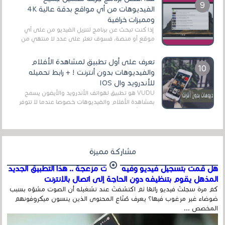
الفيديوهات من أي مواقع بدقة عالية 4K
ومميزات خرافية
إذا كنت تبحث عن برنامج لتنزيل الفيديو من على أي
موقع أو منصة، فسوف تعثر على عدد لا منتهي من
الروابط الخاصة بالبرامج والتطبيقات في هذا المج...
تعرف على أول تطبيق لمشاهدة الأفلام
والفيديوهات بدون أنترنت ! + رابط تحميله
للأندرويد وال IOS
VUDU هو تطبيق لهواتف الأندرويد والأيفون يسمح
بمشاهدة الأفلام والفيديوهات خصوصا عندما لا تتوفر
على الأنترنت وهذا ما يميز هذا التطبيق عن الت...
مشاركة مميزة
هل قمت بتسجيل فيديو وفيه أصوت مزعجة .. هذا التطبيق الجديد
المذهل يقوم بتنظيفه دون الحاجة إلى اتصال بالإنترنت
كم مرة سجلتَ فيديو رائعًا ثم اكتشفتَ عند تشغيله أن الصوت مشوّه بسبب
ضوضاء غير مرغوب فيها؟ يعرف صُنّاع المحتوى الذين ينسون ميكروفونهم
المخصص ...