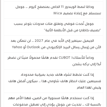
وداعًا لنمط الويندوز 11 الخاص بمتصفح كروم .. جوجل
تستسلم مع إعادة تصميم Mica
جوجل تُحدث فوضى وتغلق مئات مدونات بلوغر بسبب
"تصنيف خاطئ من قبل الأنظمة الآلية"
الجيميل سيتغير إلى الأبد في عام 2027 .. لن تتمكن بعد
الآن من إرسال رسائل البريد الإلكتروني من Outlook أو Yahoo
وداعاً للأسلاك! CUBOT تقدم هاتفًا محمولًا متينًا لن تضطر
أبدًا إلى تركه يشحن
إذا كنت تخطط لشراء هاتف جديد بميزانية محدودة،
فسيتعين عليك انتظار هاتف شاومي هذا .. سيكون أفضل هاتف
رخيص لهذا العام
إذا كنت تستخدم هاتفًا مستوردًا من الصين، فهذا الأمر مهم
بالنسبة لك .. تحديث من جوجل يؤدي إلى تعطيل مدفوعات