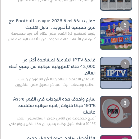
الأفلام على التورنت ، ومعظم هذه المواقع ل...
حمل نسخة لعبة Football League 2026 مع
فرق حقيقية للأندرويد .. دليل التثبيت
يتوفر لمجتمع كرة القدم على نظام أندرويد مجموعة
كبيرة من الألعاب عالية الجودة. من الألعاب الرسمية مثل
EA Sports FC 26 (المعروفة سابقًا باسم ...
قائمة IPTV الشاملة لمشاهدة أكثر من
42,000 قناة تلفزيونية مجانية من جميع أنحاء
العالم
بناءً على الاعتقاد السائد حاليًا بأن التلفزيون حسب
الطلب ومنصات البث المباشر تتفوق على التلفزيون
الرقمي الأرضي التقليدي، يُعدّ IPTV-org خيار...
سارع واحذف هذه الترددات في القمر Astra
19.1°E فبها قنوات إباحية مجانية ستفسد
عائلتك
أصبح مجموعة من الناس مؤخر ا يستعملون القمر
Astra 19.1°E شرق وذلك بسبب أن هذا الأخير يتوفرعلى
قنوات مميزة جدا تنقل العديد من البرامج اله...
هذا أفضل برنامج جربته لتحميل جميع