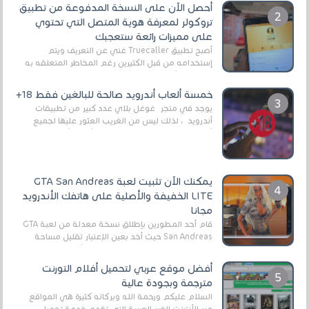
أحصل الآن على النسخة المدفوعة من تطبيق
تروكولر لمعرفة هوية المتصل التي تحتوي
على مميزات رائعة ستعجبك
أصبح تطبيق Truecaller غني عن التعريف ويتم
إستخدامه من قبل الكثيرين رغم المخاطر المتعلقه به
وذلك من أجل التخلص من المضايقات الكثيرة في
العال...
خمسة ألعاب أندرويد صالحة للبالغين فقط 18+
يوجد في متجر غوغل بلاي عدد كبير من تطبيقات
أندرويد ، لذلك ليس من الغريب العثور عليها لجميع
أنواع الجماهير. هذه المرة نقدم 5 ألعاب أند...
يمكنك الآن تثبيت لعبة GTA San Andreas
LITE الخفيفة والأصلية على هاتفك الأندرويد
مجانا
قام أحد المطورين بإطلاق نسخة معدلة من لعبة GTA
San Andreas حيث أخد بعين الإعتبار تقليل مساحة
اللعبة وجعلها خفيفة LITE لهواتف الأندرويد ، وق...
أفضل موقع عربي لتحميل أفلام التورنت
مترجمة وبجودة عالية
السلام عليكم ورحمة الله وبركاته كثيرة هي المواقع
عبر الأنترنت الغير العربية التي تقدم خدمة تحميل