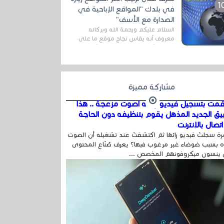
اله...
في بلدك "المواقع الإباحية في
الصدارة مع الأسف"
السلام عليكم ورحمة الله وبركاته
معروف أنه يقاس نجاح موقع ما على
شبكة الأنترنت بعدة مقاييس ، أهمها
عداد الزائرين للموقع، ويتم معرفة ذلك
في...
مشاركة مميزة
مت بتسجيل فيديو وفيه أصوت مزعجة .. هذا
بيق الجديد المذهل يقوم بتنظيفه دون الحاجة
تصال بالإنترنت
ة سجلتَ فيديو رائعًا ثم اكتشفتَ عند تشغيله أن الصوت
 بسبب ضوضاء غير مرغوب فيها؟ يعرف صُنّاع المحتوى
 ينسون ميكروفونهم المخصص ...