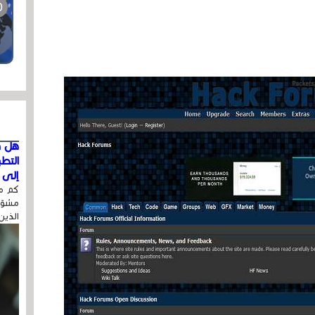
هل ق
التط
إلى ا
كم مر
مشوّه
الذين