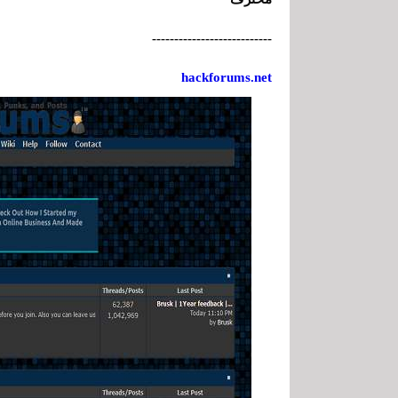
---------------------------
hackforums.net