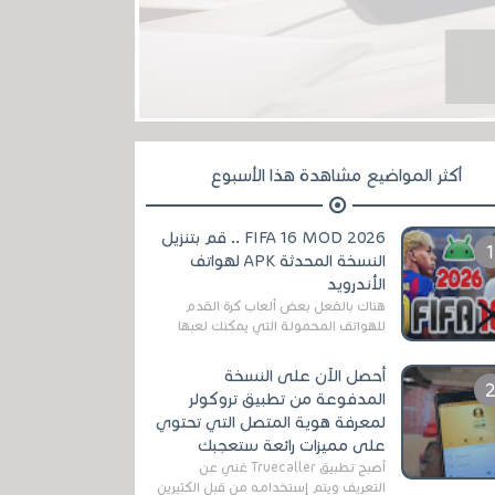
أكثر المواضيع مشاهدة هذا الأسبوع
FIFA 16 MOD 2026 .. قم بتنزيل
النسخة المحدثة APK لهواتف
الأندرويد
هناك بالفعل بعض ألعاب كرة القدم
للهواتف المحمولة التي يمكنك لعبها
رسميًا بتشكيلات مُحدثة لموسم
2025/2026v ومثال على ذلك ألعاب
أحصل الآن على النسخة
مثل EA Sports ...
المدفوعة من تطبيق تروكولر
لمعرفة هوية المتصل التي تحتوي
على مميزات رائعة ستعجبك
أصبح تطبيق Truecaller غني عن
التعريف ويتم إستخدامه من قبل الكثيرين