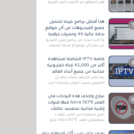
هي المواقع عبر الأنترنت الغير العربية
التي تقدم خدمة تحميل الأفلام على
التورنت ، ومعظم هذه المواقع ل...
هذا أفضل برنامج جربته لتحميل
جميع الفيديوهات من أي مواقع
بدقة عالية 4K ومميزات خرافية
إذا كنت تبحث عن برنامج لتنزيل الفيديو
من على أي موقع أو منصة، فسوف
تعثر على عدد لا منتهي من الروابط
الخاصة بالبرامج والتطبيقات في هذا
قائمة IPTV الشاملة لمشاهدة
المج...
أكثر من 42,000 قناة تلفزيونية
مجانية من جميع أنحاء العالم
بناءً على الاعتقاد السائد حاليًا بأن
التلفزيون حسب الطلب ومنصات البث
المباشر تتفوق على التلفزيون الرقمي
الأرضي التقليدي، يُعدّ IPTV-org خيار...
سارع واحذف هذه الترددات في
القمر Astra 19.1°E فبها قنوات
إباحية مجانية ستفسد عائلتك
أصبح مجموعة من الناس مؤخر ا
يستعملون القمر Astra 19.1°E شرق
وذلك بسبب أن هذا الأخير يتوفرعلى
قنوات مميزة جدا تنقل العديد من البرامج
تعرف على ترتيب أكثر المواقع زيارة