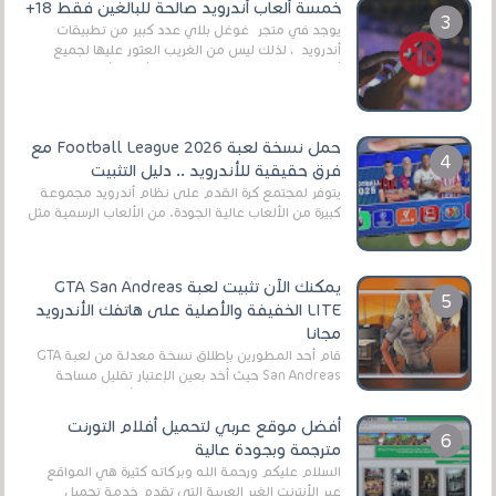
خمسة ألعاب أندرويد صالحة للبالغين فقط 18+
يوجد في متجر غوغل بلاي عدد كبير من تطبيقات
أندرويد ، لذلك ليس من الغريب العثور عليها لجميع
أنواع الجماهير. هذه المرة نقدم 5 ألعاب أند...
حمل نسخة لعبة Football League 2026 مع
فرق حقيقية للأندرويد .. دليل التثبيت
يتوفر لمجتمع كرة القدم على نظام أندرويد مجموعة
كبيرة من الألعاب عالية الجودة. من الألعاب الرسمية مثل
EA Sports FC 26 (المعروفة سابقًا باسم ...
يمكنك الآن تثبيت لعبة GTA San Andreas
LITE الخفيفة والأصلية على هاتفك الأندرويد
مجانا
قام أحد المطورين بإطلاق نسخة معدلة من لعبة GTA
San Andreas حيث أخد بعين الإعتبار تقليل مساحة
اللعبة وجعلها خفيفة LITE لهواتف الأندرويد ، وق...
أفضل موقع عربي لتحميل أفلام التورنت
مترجمة وبجودة عالية
السلام عليكم ورحمة الله وبركاته كثيرة هي المواقع
عبر الأنترنت الغير العربية التي تقدم خدمة تحميل