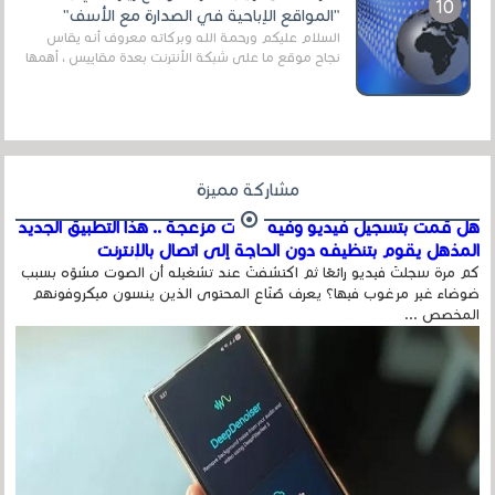
"المواقع الإباحية في الصدارة مع الأسف"
السلام عليكم ورحمة الله وبركاته معروف أنه يقاس
نجاح موقع ما على شبكة الأنترنت بعدة مقاييس ، أهمها
عداد الزائرين للموقع، ويتم معرفة ذلك في...
مشاركة مميزة
هل قمت بتسجيل فيديو وفيه أصوت مزعجة .. هذا التطبيق الجديد
المذهل يقوم بتنظيفه دون الحاجة إلى اتصال بالإنترنت
كم مرة سجلتَ فيديو رائعًا ثم اكتشفتَ عند تشغيله أن الصوت مشوّه بسبب
ضوضاء غير مرغوب فيها؟ يعرف صُنّاع المحتوى الذين ينسون ميكروفونهم
المخصص ...