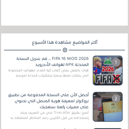
أكثر المواضيع مشاهدة هذا الأسبوع
FIFA 16 MOD 2026 .. قم بتنزيل النسخة
المحدثة APK لهواتف الأندرويد
هناك بالفعل بعض ألعاب كرة القدم للهواتف المحمولة
التي يمكنك لعبها رسميًا بتشكيلات مُحدثة لموسم
2025/2026v ومثال على ذلك ألعاب مثل EA Sports ...
أحصل الآن على النسخة المدفوعة من تطبيق
تروكولر لمعرفة هوية المتصل التي تحتوي
على مميزات رائعة ستعجبك
أصبح تطبيق Truecaller غني عن التعريف ويتم
إستخدامه من قبل الكثيرين رغم المخاطر المتعلقه به
وذلك من أجل التخلص من المضايقات الكثيرة في
العال...