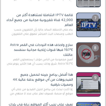
الأفلام على التورنت ، ومعظم هذه المواقع ل...
قائمة IPTV الشاملة لمشاهدة أكثر من
42,000 قناة تلفزيونية مجانية من جميع أنحاء
العالم
بناءً على الاعتقاد السائد حاليًا بأن التلفزيون حسب
الطلب ومنصات البث المباشر تتفوق على التلفزيون
الرقمي الأرضي التقليدي، يُعدّ IPTV-org خيار...
سارع واحذف هذه الترددات في القمر Astra
19.1°E فبها قنوات إباحية مجانية ستفسد
عائلتك
أصبح مجموعة من الناس مؤخر ا يستعملون القمر
Astra 19.1°E شرق وذلك بسبب أن هذا الأخير يتوفرعلى
قنوات مميزة جدا تنقل العديد من البرامج اله...
هذا أفضل برنامج جربته لتحميل جميع
الفيديوهات من أي مواقع بدقة عالية 4K
ومميزات خرافية
إذا كنت تبحث عن برنامج لتنزيل الفيديو من على أي
موقع أو منصة، فسوف تعثر على عدد لا منتهي من
الروابط الخاصة بالبرامج والتطبيقات في هذا المج...
تعرف على ترتيب أكثر المواقع زيارة في بلدك