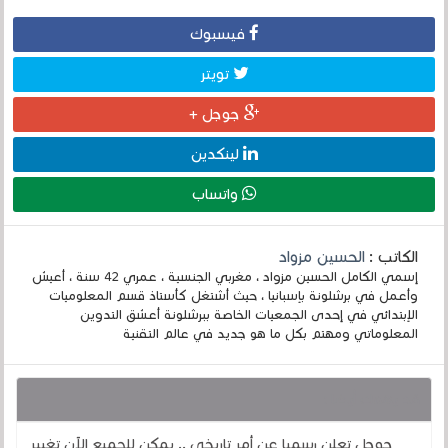
فيسبوك
تويتر
جوجل +
لينكدين
واتساب
الكاتب :
الحسين مزواد
إسمي الكامل الحسين مزواد ، مغربي الجنسية ، عمري 42 سنة ، أعيش
وأعمل في برشلونة بإسبانيا ، حيث أشتغل كأستاذ قسم المعلوميات
الإبتدائي في إحدى الجمعيات الخاصة ببرشلونة أعشق التدوين
المعلوماتي ومهتم بكل ما هو جديد في عالم التقنية
قد يهمك أيضا :
جوجل تعلن رسميا عن أمر تاريخي .. يمكن للجميع الآن تغيير