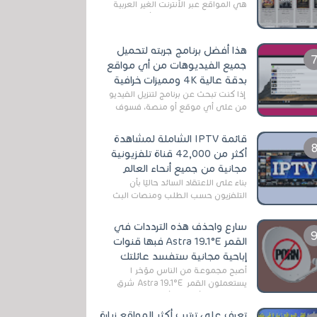
هي المواقع عبر الأنترنت الغير العربية
التي تقدم خدمة تحميل الأفلام على
التورنت ، ومعظم هذه المواقع ل...
هذا أفضل برنامج جربته لتحميل
جميع الفيديوهات من أي مواقع
بدقة عالية 4K ومميزات خرافية
إذا كنت تبحث عن برنامج لتنزيل الفيديو
من على أي موقع أو منصة، فسوف
تعثر على عدد لا منتهي من الروابط
الخاصة بالبرامج والتطبيقات في هذا
قائمة IPTV الشاملة لمشاهدة
المج...
أكثر من 42,000 قناة تلفزيونية
مجانية من جميع أنحاء العالم
بناءً على الاعتقاد السائد حاليًا بأن
التلفزيون حسب الطلب ومنصات البث
المباشر تتفوق على التلفزيون الرقمي
الأرضي التقليدي، يُعدّ IPTV-org خيار...
سارع واحذف هذه الترددات في
القمر Astra 19.1°E فبها قنوات
إباحية مجانية ستفسد عائلتك
أصبح مجموعة من الناس مؤخر ا
يستعملون القمر Astra 19.1°E شرق
وذلك بسبب أن هذا الأخير يتوفرعلى
قنوات مميزة جدا تنقل العديد من البرامج
تعرف على ترتيب أكثر المواقع زيارة