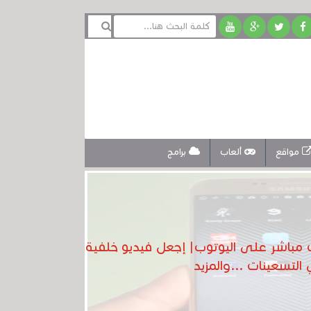
مواقع
ألعاب
برامج
مل بث مباشر على اليوتوب| إجعل فيديو خلفية
لتسعينات ...والمزيد