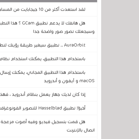
لقد استعدت أكثر من 10 جيجابايت من المساحة على هاتفي باستخدام تطبيق جوجل المجاني هذا
هل هاتفك لا يدعم
وسيجعلك تصور صور واضحة جدا
AuraOrbit .. تطبيق سيغير طريقة رؤيتك لتطبيقاتك على هاتفك المحمول
باستخدام هذا التطبيق، يمكنك استخدام نظام 
باستخدام هذا التطبيق المجاني، يمكنك إرسال 
macOS و آيفون و أندرويد
إذا كان لديك جهاز يعمل بنظام أندرويد ، فهذ
أخيرًا! تطبيق Hasselblad للتصوير الفوتوغرافي متوفر الآن على نظام أندرويد ليغير كاميرتك إلى الأبد
هل قمت بتسجيل فيديو وفيه أصوت مزعجة .. ه
اتصال بالإنترنت