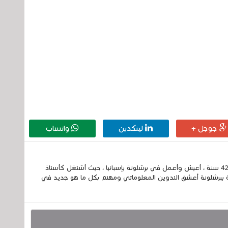
جوجل +
لينكدين
واتساب
إسمي الكامل الحسين مزواد ، مغربي الجنسية ، عمري 42 سنة ، أعيش وأعمل في برشلونة بإسبانيا ، حيث أشتغل كأستاذ
 ببرشلونة أعشق التدوين المعلوماتي ومهتم بكل ما هو جديد في