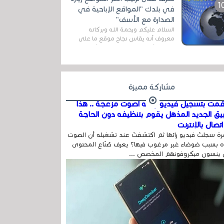
اله...
في بلدك "المواقع الإباحية في
الصدارة مع الأسف"
السلام عليكم ورحمة الله وبركاته
معروف أنه يقاس نجاح موقع ما على
شبكة الأنترنت بعدة مقاييس ، أهمها
عداد الزائرين للموقع، ويتم معرفة ذلك
في...
مشاركة مميزة
مت بتسجيل فيديو وفيه أصوت مزعجة .. هذا
بيق الجديد المذهل يقوم بتنظيفه دون الحاجة
تصال بالإنترنت
ة سجلتَ فيديو رائعًا ثم اكتشفتَ عند تشغيله أن الصوت
 بسبب ضوضاء غير مرغوب فيها؟ يعرف صُنّاع المحتوى
 ينسون ميكروفونهم المخصص ...