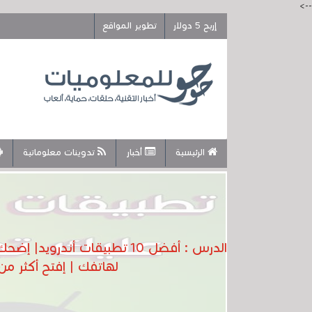
-->
إربح 5 دولار
تطوير المواقع
الرئيسية
أخبار
تدوينات معلوماتية
الدرس : أفضل 10 تطبيقات 
لهاتفك | إفتح أكثر م