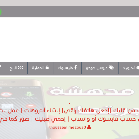
أندرويد
دروس حوحو
فايسبوك
الحماية
الربح
أندرويد| إضحك من قلبك |إجعل هاتفك راقي| إنشاء أنتروهات | ع
ن حساب فايسوك أو واتساب | إحمي عينيك | صور كما في ا
lhoussain mezouad