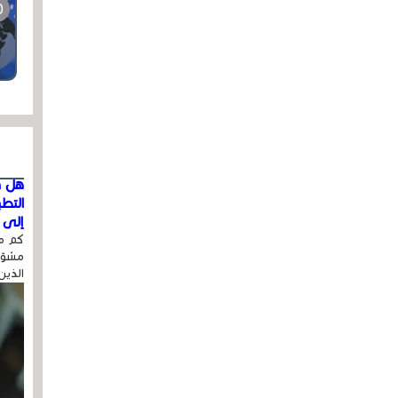
هل ق
التط
إلى ا
كم مر
مشوّه
الذين