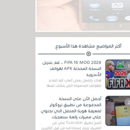
أكثر المواضيع مشاهدة هذا الأسبوع
FIFA 16 MOD 2026 .. قم بتنزيل
النسخة المحدثة APK لهواتف
الأندرويد
هناك بالفعل بعض ألعاب كرة القدم
للهواتف المحمولة التي يمكنك لعبها
رسميًا بتشكيلات مُحدثة لموسم
2025/2026v ومثال على ذلك ألعاب
أحصل الآن على النسخة
مثل EA Sports ...
المدفوعة من تطبيق تروكولر
لمعرفة هوية المتصل التي تحتوي
على مميزات رائعة ستعجبك
أصبح تطبيق Truecaller غني عن
التعريف ويتم إستخدامه من قبل الكثيرين