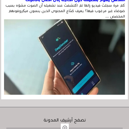
كم مرة سجلتَ فيديو رائعًا ثم اكتشفتَ عند تشغيله أن الصوت مشوّه بسبب
ضوضاء غير مرغوب فيها؟ يعرف صُنّاع المحتوى الذين ينسون ميكروفونهم
المخصص ...
تصفح أرشيف المدونة