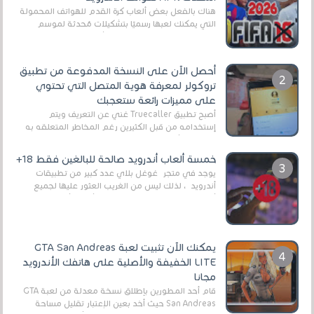
هناك بالفعل بعض ألعاب كرة القدم للهواتف المحمولة
التي يمكنك لعبها رسميًا بتشكيلات مُحدثة لموسم
2025/2026v ومثال على ذلك ألعاب مثل EA Sports ...
أحصل الآن على النسخة المدفوعة من تطبيق
تروكولر لمعرفة هوية المتصل التي تحتوي
على مميزات رائعة ستعجبك
أصبح تطبيق Truecaller غني عن التعريف ويتم
إستخدامه من قبل الكثيرين رغم المخاطر المتعلقه به
وذلك من أجل التخلص من المضايقات الكثيرة في
العال...
خمسة ألعاب أندرويد صالحة للبالغين فقط 18+
يوجد في متجر غوغل بلاي عدد كبير من تطبيقات
أندرويد ، لذلك ليس من الغريب العثور عليها لجميع
أنواع الجماهير. هذه المرة نقدم 5 ألعاب أند...
يمكنك الآن تثبيت لعبة GTA San Andreas
LITE الخفيفة والأصلية على هاتفك الأندرويد
مجانا
قام أحد المطورين بإطلاق نسخة معدلة من لعبة GTA
San Andreas حيث أخد بعين الإعتبار تقليل مساحة