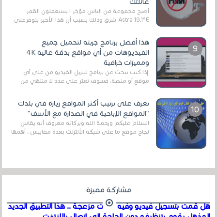
عائلتك
أصبح مجموعة من الناس مؤخر ا يستعملون القمر
Astra 19.1°E شرق وذلك بسبب أن هذا الأخير يتوفرعلى
قنوات مميزة جدا تنقل العديد من البرامج اله...
هذا أفضل برنامج جربته لتحميل جميع
الفيديوهات من أي مواقع بدقة عالية 4K
ومميزات خرافية
إذا كنت تبحث عن برنامج لتنزيل الفيديو من على أي
موقع أو منصة، فسوف تعثر على عدد لا منتهي من
الروابط الخاصة بالبرامج والتطبيقات في هذا المج...
تعرف على ترتيب أكثر المواقع زيارة في بلدك
"المواقع الإباحية في الصدارة مع الأسف"
السلام عليكم ورحمة الله وبركاته معروف أنه يقاس
نجاح موقع ما على شبكة الأنترنت بعدة مقاييس ، أهمها
عداد الزائرين للموقع، ويتم معرفة ذلك في...
مشاركة مميزة
هل قمت بتسجيل فيديو وفيه أصوت مزعجة .. هذا التطبيق الجديد
المذهل يقوم بتنظيفه دون الحاجة إلى اتصال بالإنترنت