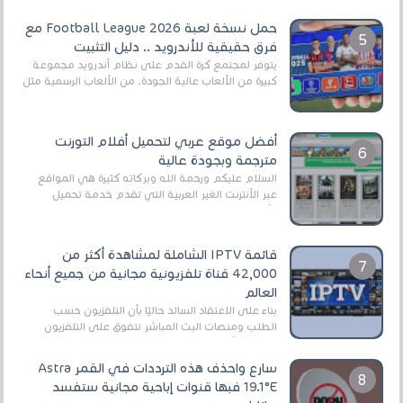
اللعبة وجعلها خفيفة LITE لهواتف الأندرويد ، وق...
حمل نسخة لعبة Football League 2026 مع
فرق حقيقية للأندرويد .. دليل التثبيت
يتوفر لمجتمع كرة القدم على نظام أندرويد مجموعة
كبيرة من الألعاب عالية الجودة. من الألعاب الرسمية مثل
EA Sports FC 26 (المعروفة سابقًا باسم ...
أفضل موقع عربي لتحميل أفلام التورنت
مترجمة وبجودة عالية
السلام عليكم ورحمة الله وبركاته كثيرة هي المواقع
عبر الأنترنت الغير العربية التي تقدم خدمة تحميل
الأفلام على التورنت ، ومعظم هذه المواقع ل...
قائمة IPTV الشاملة لمشاهدة أكثر من
42,000 قناة تلفزيونية مجانية من جميع أنحاء
العالم
بناءً على الاعتقاد السائد حاليًا بأن التلفزيون حسب
الطلب ومنصات البث المباشر تتفوق على التلفزيون
الرقمي الأرضي التقليدي، يُعدّ IPTV-org خيار...
سارع واحذف هذه الترددات في القمر Astra
19.1°E فبها قنوات إباحية مجانية ستفسد