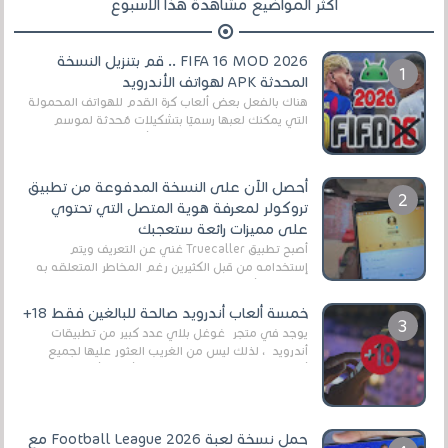
أكثر المواضيع مشاهدة هذا الأسبوع
FIFA 16 MOD 2026 .. قم بتنزيل النسخة
المحدثة APK لهواتف الأندرويد
هناك بالفعل بعض ألعاب كرة القدم للهواتف المحمولة
التي يمكنك لعبها رسميًا بتشكيلات مُحدثة لموسم
2025/2026v ومثال على ذلك ألعاب مثل EA Sports ...
أحصل الآن على النسخة المدفوعة من تطبيق
تروكولر لمعرفة هوية المتصل التي تحتوي
على مميزات رائعة ستعجبك
أصبح تطبيق Truecaller غني عن التعريف ويتم
إستخدامه من قبل الكثيرين رغم المخاطر المتعلقه به
وذلك من أجل التخلص من المضايقات الكثيرة في
العال...
خمسة ألعاب أندرويد صالحة للبالغين فقط 18+
يوجد في متجر غوغل بلاي عدد كبير من تطبيقات
أندرويد ، لذلك ليس من الغريب العثور عليها لجميع
أنواع الجماهير. هذه المرة نقدم 5 ألعاب أند...
حمل نسخة لعبة Football League 2026 مع