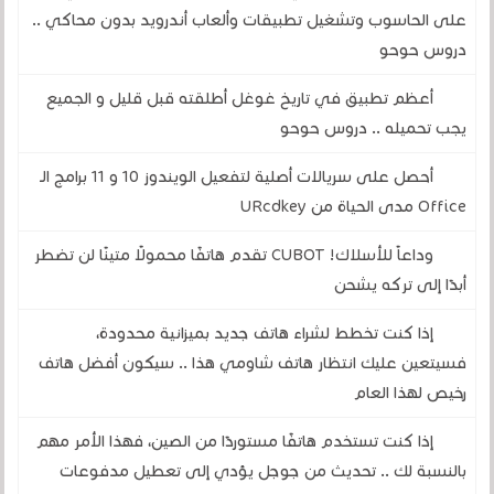
على الحاسوب وتشغيل تطبيقات وألعاب أندرويد بدون محاكي ..
دروس حوحو
أعظم تطبيق في تاريخ غوغل أطلقته قبل قليل و الجميع
يجب تحميله .. دروس حوحو
أحصل على سريالات أصلية لتفعيل الويندوز 10 و 11 برامج الـ
Office مدى الحياة من URcdkey
وداعاً للأسلاك! CUBOT تقدم هاتفًا محمولًا متينًا لن تضطر
أبدًا إلى تركه يشحن
إذا كنت تخطط لشراء هاتف جديد بميزانية محدودة،
فسيتعين عليك انتظار هاتف شاومي هذا .. سيكون أفضل هاتف
رخيص لهذا العام
إذا كنت تستخدم هاتفًا مستوردًا من الصين، فهذا الأمر مهم
بالنسبة لك .. تحديث من جوجل يؤدي إلى تعطيل مدفوعات