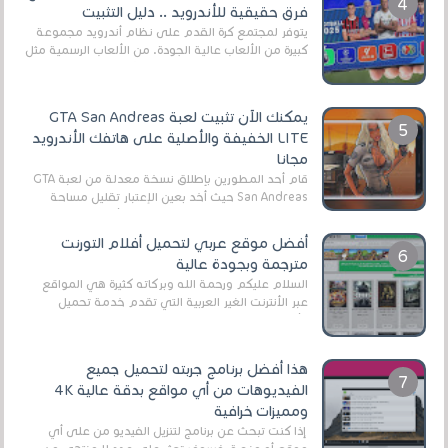
فرق حقيقية للأندرويد .. دليل التثبيت
يتوفر لمجتمع كرة القدم على نظام أندرويد مجموعة
كبيرة من الألعاب عالية الجودة. من الألعاب الرسمية مثل
EA Sports FC 26 (المعروفة سابقًا باسم ...
يمكنك الآن تثبيت لعبة GTA San Andreas
LITE الخفيفة والأصلية على هاتفك الأندرويد
مجانا
قام أحد المطورين بإطلاق نسخة معدلة من لعبة GTA
San Andreas حيث أخد بعين الإعتبار تقليل مساحة
اللعبة وجعلها خفيفة LITE لهواتف الأندرويد ، وق...
أفضل موقع عربي لتحميل أفلام التورنت
مترجمة وبجودة عالية
السلام عليكم ورحمة الله وبركاته كثيرة هي المواقع
عبر الأنترنت الغير العربية التي تقدم خدمة تحميل
الأفلام على التورنت ، ومعظم هذه المواقع ل...
هذا أفضل برنامج جربته لتحميل جميع
الفيديوهات من أي مواقع بدقة عالية 4K
ومميزات خرافية
إذا كنت تبحث عن برنامج لتنزيل الفيديو من على أي