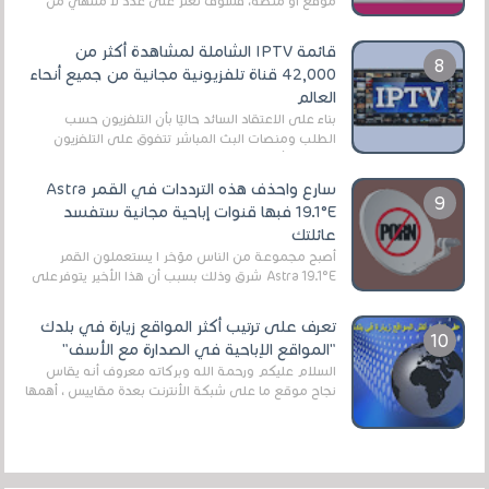
موقع أو منصة، فسوف تعثر على عدد لا منتهي من
الروابط الخاصة بالبرامج والتطبيقات في هذا المج...
قائمة IPTV الشاملة لمشاهدة أكثر من
42,000 قناة تلفزيونية مجانية من جميع أنحاء
العالم
بناءً على الاعتقاد السائد حاليًا بأن التلفزيون حسب
الطلب ومنصات البث المباشر تتفوق على التلفزيون
الرقمي الأرضي التقليدي، يُعدّ IPTV-org خيار...
سارع واحذف هذه الترددات في القمر Astra
19.1°E فبها قنوات إباحية مجانية ستفسد
عائلتك
أصبح مجموعة من الناس مؤخر ا يستعملون القمر
Astra 19.1°E شرق وذلك بسبب أن هذا الأخير يتوفرعلى
قنوات مميزة جدا تنقل العديد من البرامج اله...
تعرف على ترتيب أكثر المواقع زيارة في بلدك
"المواقع الإباحية في الصدارة مع الأسف"
السلام عليكم ورحمة الله وبركاته معروف أنه يقاس
نجاح موقع ما على شبكة الأنترنت بعدة مقاييس ، أهمها
عداد الزائرين للموقع، ويتم معرفة ذلك في...