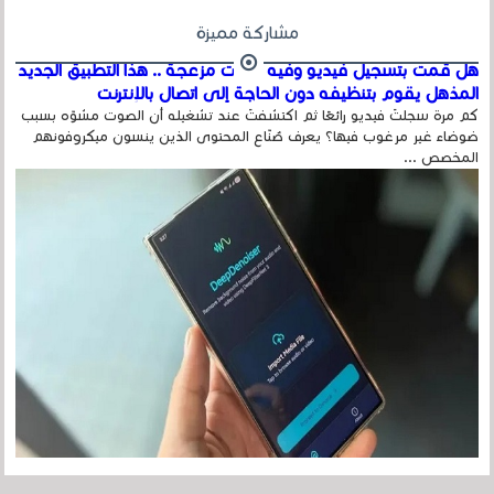
مشاركة مميزة
هل قمت بتسجيل فيديو وفيه أصوت مزعجة .. هذا التطبيق الجديد
المذهل يقوم بتنظيفه دون الحاجة إلى اتصال بالإنترنت
كم مرة سجلتَ فيديو رائعًا ثم اكتشفتَ عند تشغيله أن الصوت مشوّه بسبب
ضوضاء غير مرغوب فيها؟ يعرف صُنّاع المحتوى الذين ينسون ميكروفونهم
المخصص ...